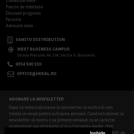
Comenzile mele
Puncte de fidelitate
Discount progresiv
Favorite
Adresele mele
SANITO DISTRIBUTION
WEST BUSINESS CAMPUS
Strada Preciziei, Nr, 3W, Sector 6, Bucuresti
0314 100 110
OFFICE@HDEAL.RO
ABONARE LA NEWSLETTER
Dupa ce initiezi abonarea la newsletter-ul nostru iti vom
trimite un email pentru activarea abonarii. Cand esti abonat la
newsletter-ul nostru o sa primesti emailuri cu un caracter
promotional sau informativ si cu o frecventa medie, chiar
redusa. Daca doresti sa te dezabonezi poti urma linkul dintr-un
Inchide