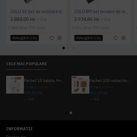
OSLO SS Set de reciclare din otel inoxidabil cu mai multe compartimente
OSLO RM Set modern de reciclare cu 3x60L compartimente, 84 x 28 x 73 cm
2.884,00 lei
2.934,86 lei
+ TVA
+ TVA
3.489,64 lei
TVA inclus
3.551,18 lei
TVA inclus
Adaugă în Coş
Adaugă în Coş
CELE MAI POPULARE
Pachet 10 halate, 9+1 gratuit
Pachet 100 seturi hoteliere, set dentar, set barbierit, casca de dus, pila unghii, set cusut
PRP
839,80 lei
PRP
624,10 lei
755,82 lei
533,69 lei
+ TVA
+ TVA
914,54 lei
TVA inclus
645,76 lei
TVA inclus
INFORMATII