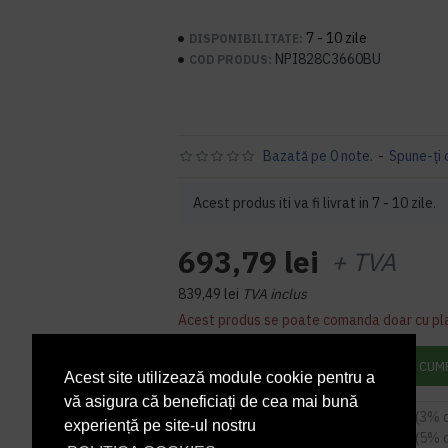
7 - 10 zile
DISPONIBILITATE:
NPI828C3660BU
COD PRODUS:
Bazată pe 0 note.
-
Spune-ţi 
Acest produs iti va fi livrat in 7 - 10 zile.
693,79 lei
+ TVA
839,49 lei
TVA inclus
Acest produs se poate comanda doar cu pl
ADAUGĂ ÎN COŞ
CUM
Acest site utilizează module cookie pentru a
vă asigura că beneficiați de cea mai bună
5
sau mai multe la
672,98 RON / buc
(3% 
experiență pe site-ul nostru
9
sau mai multe la
659,10 RON / buc
(5% 