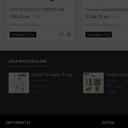
COVOR CAUCIUC SUPERFLOW
190,43 lei
1.548,71 lei
+ TVA
+ TVA
230,42 lei
TVA inclus
1.873,94 lei
TVA inclus
Adaugă în Coş
Adaugă în Coş
CELE MAI POPULARE
Pachet 10 halate, 9+1 gratuit
PRP
839,80 lei
PRP
624,10 le
755,82 lei
533,69 lei
+ TVA
+ TVA
914,54 lei
TVA inclus
645,76 lei
TV
INFORMATII
EXTRA