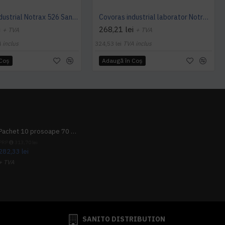
Covoras industrial Notrax 526 Sani-FlexTM
Covoras industrial laborator Notrax 526G Sani-FlexTM
i
268,21 lei
+ TVA
+ TVA
 inclus
324,53 lei
TVA inclus
 Coş
Adaugă în Coş
Pachet 10 prosoape 70 x 140cm 9 + 1 gratuit
PRP
313,70 lei
282,33 lei
+ TVA
341,62 lei
TVA inclus
SANITO DISTRIBUTION