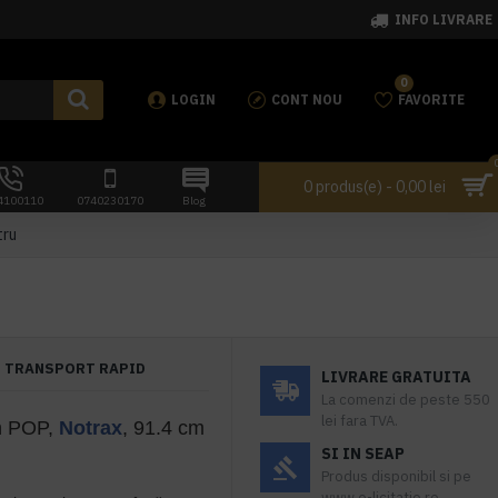
INFO LIVRARE
0
LOGIN
CONT NOU
FAVORITE
0 produs(e) - 0,00 lei
4100110
0740230170
Blog
tru
TRANSPORT RAPID
LIVRARE GRATUITA
La comenzi de peste 550
lei fara TVA.
h POP,
Notrax
, 91.4 cm
SI IN SEAP
Produs disponibil si pe
www.e-licitatie.ro