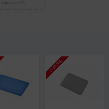
 discount)
+ TVA
scount anuleaza aceasta reducere
7 - 10 ZILE