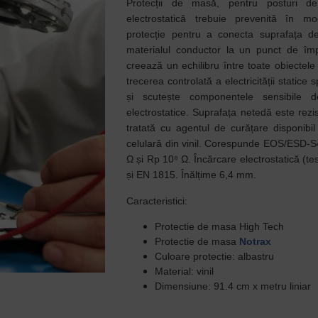
Protecții de masă, pentru posturi d
electrostatică trebuie prevenită în mo
protecție pentru a conecta suprafața de
materialul conductor la un punct de îm
creează un echilibru între toate obiectele
trecerea controlată a electricității static
și scutește componentele sensibile de
electrostatice. Suprafața netedă este rezis
tratată cu agentul de curățare disponibi
celulară din vinil. Corespunde EOS/ESD-S
Ω și Rp 10⁸ Ω. Încărcare electrostatică (
și EN 1815. Înălțime 6,4 mm.
Caracteristici:
Protectie de masa High Tech
Protectie de masa
Notrax
Culoare protectie: albastru
Material: vinil
Dimensiune: 91.4 cm x metru liniar