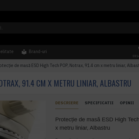
delitate
Brand-uri
031
otecție de masă ESD High Tech POP, Notrax, 91.4 cm x metru liniar, Albas
OTRAX, 91.4 CM X METRU LINIAR, ALBASTRU
DESCRIERE
SPECIFICATII
OPINII
Protecție de masă ESD High Tec
x metru liniar, Albastru