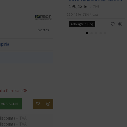
190,43 lei
+ TVA
230,42 lei
TVA inclus
Adaugă în Coş
Notrax
opinia
ata Card sau OP
PARA ACUM
discount)
+ TVA
discount)
+ TVA