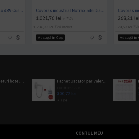
Covoras industrial Notrax 489 Cushion Flex®, 91 x 210 cm
Covoras industrial Notrax 546 Diamond FlexTM, 102 x 163 cm
1.021,76 lei
268,21 le
+ TVA
1.236,33 lei
TVA inclus
324,53 lei
TVA
Adaugă în Coş
Adaugă în
Pachet 100 seturi hoteliere, set dentar, set barbierit, casca de dus, pila unghii, set cusut
Pachet Uscator par Valera Action Super Plus + GRATUIT Sampon si gel de dus Tork
i
PRP
377,99 lei
300,72 lei
+ TVA
A inclus
363,87 lei
TVA inclus
CONTUL MEU