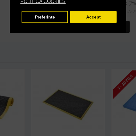
POLITICA COOKIES
14
sau mai multe la
645,22 RON / buc
(7%
Cupoanele de di
Preferinte
Accept
INTREABA DESPRE ACEST PRODUS
7 - 10 ZILE