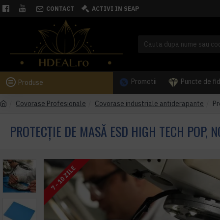
CONTACT
ACTIVI IN SEAP
Promotii
Puncte de fi
Produse
Covorase Profesionale
Covorase industriale antiderapante
Pr
PROTECȚIE DE MASĂ ESD HIGH TECH POP, N
7 - 10 ZILE