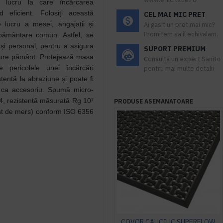
e lucru la care încărcarea
d eficient. Folosiți această
CEL MAI MIC PRET
 lucru a mesei, angajații și
Ai gasit un pret mai mic?
Promitem sa il echivalam.
pământare comun. Astfel, se
 și personal, pentru a asigura
SUPORT PREMIUM
e spre pământ. Protejează masa
Consulta un expert Sanito
 pericolele unei încărcări
pentru mai multe detalii
tentă la abraziune și poate fi
l ca accesoriu. Spumă micro-
4, rezistență măsurată Rg 10⁷
PRODUSE ASEMANATOARE
test de mers) conform ISO 6356
COVOR CAUCIUC SUPERFLOW