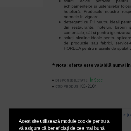
soluții acide potrivite pentru
echipamentelor și ustensilelor folos
hotelieră. Produsele noastre res
normele în vigoare.
detergenți cu PH neutru ideali pent
din restaurante, hoteluri, birouri 
comerciale, cât și pentru igienizarea 
soluții alcaline ideale pentru aplicare
de producție sau fabrici, service-
HORECA pentru mașinile de spălat v
* Nota: oferta este valabilă numai în 
În Stoc
DISPONIBILITATE:
KG-2104
COD PRODUS:
Bazată pe 0 note.
-
Spune-ţi 
Acest site utilizează module cookie pentru a
PRP
52,66 lei
vă asigura că beneficiați de cea mai bună