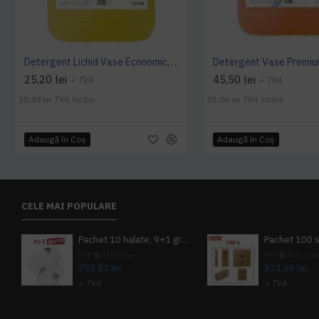
Detergent Lichid Vase Economic, Manual, 5L, AQAS
25,20 lei
45,50 lei
+ TVA
+ TVA
30,49 lei
TVA inclus
55,06 lei
TVA inclus
Adaugă în Coş
Adaugă în Coş
CELE MAI POPULARE
Pachet 10 halate, 9+1 gratuit
PRP
839,80 lei
PRP
624,10 le
755,82 lei
533,69 lei
+ TVA
+ TVA
914,54 lei
TVA inclus
645,76 lei
TV