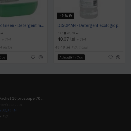
-9 %
SPUL BLITZ Green - Detergent manual pentru vase, 10 L, kiehl
DISOMAN - Detergent ecologic pentru vase, super concentrat, 1 L, Kiehl
lei
PRP
44,08 lei
i
40,07 lei
+ TVA
+ TVA
A inclus
48,48 lei
TVA inclus
 Coş
Adaugă în Coş
Pachet 10 prosoape 70 x 140cm 9 + 1 gratuit
PRP
313,70 lei
282,33 lei
+ TVA
341,62 lei
TVA inclus