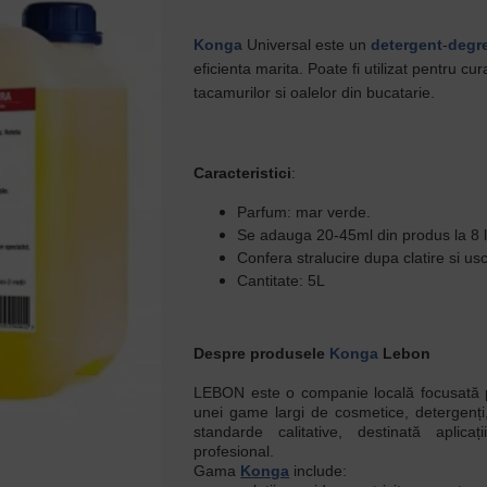
Konga
Universal este un
detergent
-
degr
eficienta marita. Poate fi utilizat pentru c
tacamurilor si oalelor din bucatarie.
Caracteristici
:
Parfum: mar verde.
Se adauga 20-45ml din produs la 8 li
Confera stralucire dupa clatire si us
Cantitate: 5L
Despre produsele
Konga
Lebon
LEBON este o companie locală focusată 
unei game largi de cosmetice, detergenți,
standarde calitative, destinată aplica
profesional.
Gama
Konga
include: