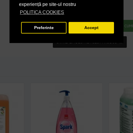
46,81 lei
+ TVA
experiență pe site-ul nostru
56,64 lei
TVA inclus
POLITICA COOKIES
ADAUGĂ ÎN COŞ
CUM
Preferinte
Accept
INTREABA DESPRE ACEST PRODUS