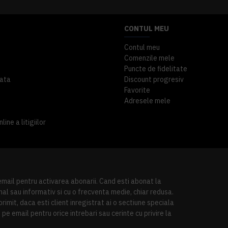
CONTUL MEU
Contul meu
Comenzile mele
Puncte de fidelitate
ata
Discount progresiv
Favorite
Adresele mele
ine a litigiilor
 email pentru activarea abonarii. Cand esti abonat la
al sau informativ si cu o frecventa medie, chiar redusa.
imit, daca esti client inregistrat ai o sectiune speciala
pe email pentru orice intrebari sau cerinte cu privire la