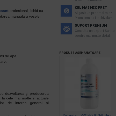
CEL MAI MIC PRET
esant
profesional, lichid cu
Ai gasit un pret mai mic?
uratarea manuala a veselei,
Promitem sa il echivalam.
SUPORT PREMIUM
Consulta un expert Sanito
pentru mai multe detalii
PRODUSE ASEMANATOARE
tri de apa
care.
pe dezvoltarea și producerea
 la cele mai înalte și actuale
țiilor de interes general și
Detergent PROFESIONAL de vase, pentru masini automate, 1 litru