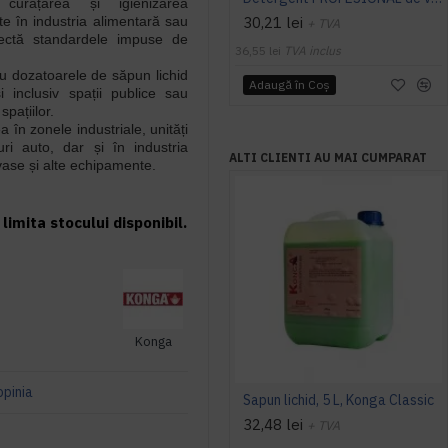
 curățarea și igienizarea
ite în industria alimentară sau
30,21 lei
+ TVA
pectă standardele impuse de
36,55 lei
TVA inclus
ru dozatoarele de săpun lichid
Adaugă în Coş
și inclusiv spații publice sau
spațiilor.
a în zonele industriale, unități
uri auto, dar și în industria
ALTI CLIENTI AU MAI CUMPARAT
ase și alte echipamente.
limita stocului disponibil.
Konga
opinia
Sapun lichid, 5 L, Konga Classic
32,48 lei
+ TVA