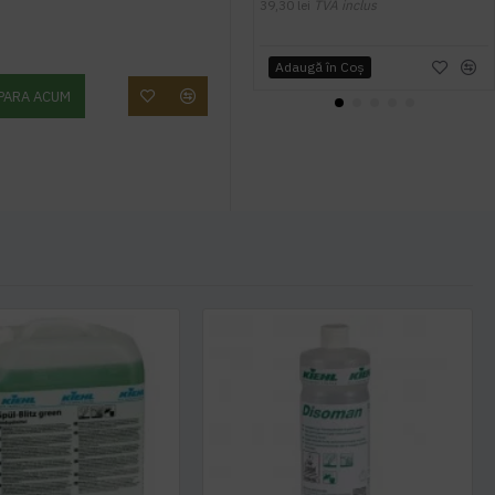
39,30 lei
TVA inclus
Adaugă în Coş
PARA ACUM