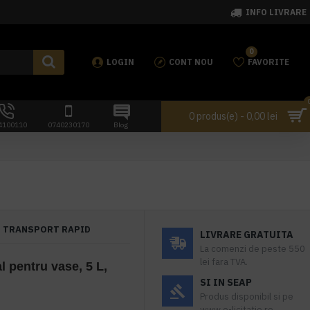
INFO LIVRARE
0
LOGIN
CONT NOU
FAVORITE
0 produs(e) - 0,00 lei
4100110
0740230170
Blog
TRANSPORT RAPID
LIVRARE GRATUITA
La comenzi de peste 550
lei fara TVA.
l pentru vase, 5 L,
SI IN SEAP
Produs disponibil si pe
www.e-licitatie.ro