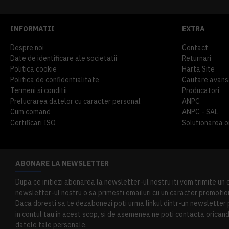
INFORMATII
EXTRA
Despre noi
Contact
Date de identificare ale societatii
Returnari
Politica cookie
Harta Site
Politica de confidentialitate
Cautare avans
Termeni si conditii
Producatori
Prelucrarea datelor cu caracter personal
ANPC
Cum comand
ANPC - SAL
Certificari ISO
Solutionarea onl
ABONARE LA NEWSLETTER
Dupa ce initiezi abonarea la newsletter-ul nostru iti vom trimite un
newsletter-ul nostru o sa primesti emailuri cu un caracter promotion
Daca doresti sa te dezabonezi poti urma linkul dintr-un newsletter pr
in contul tau in acest scop, si de asemenea ne poti contacta oricand 
datele tale personale.