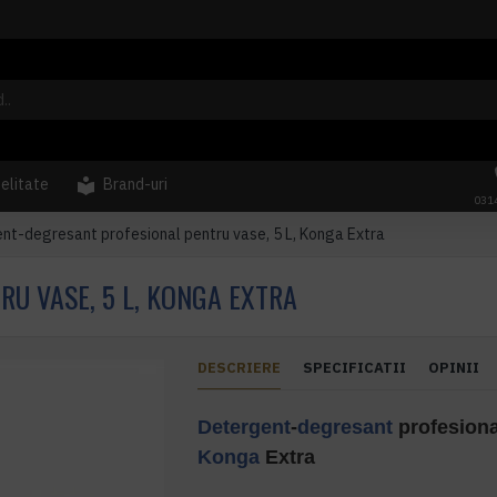
delitate
Brand-uri
031
nt-degresant profesional pentru vase, 5 L, Konga Extra
U VASE, 5 L, KONGA EXTRA
DESCRIERE
SPECIFICATII
OPINII
Detergent
-
degresant
profesiona
Konga
Extra