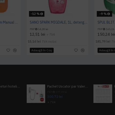
-12 %
-9 %
Detergent Vase Premium Manual 5L Canistra AQAS
SANO SPARK MIGDALE, 1L, detergent vase
PRP
14,28 lei
PRP
165,26 
12,51 lei
150,24 le
+ TVA
15,14 lei
TVA inclus
181,79 lei
TV
Adaugă în Coş
Adaugă în
Pachet 100 seturi hoteliere, set dentar, set barbierit, casca de dus, pila unghii, set cusut
Pachet Uscator par Valera Action Super Plus + GRATUIT Sampon si gel de dus Tork
i
PRP
377,99 lei
300,72 lei
+ TVA
A inclus
363,87 lei
TVA inclus