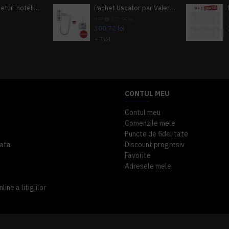
Pachet 100 seturi hoteliere, set dentar, set barbierit, casca de dus, pila unghii, set cusut
Pachet Uscator par Valera Action Super Plus + GRATUIT Sampon si gel de dus Tork
i
PRP
377,99 lei
300,72 lei
+ TVA
A inclus
363,87 lei
TVA inclus
CONTUL MEU
Contul meu
Comenzile mele
Puncte de fidelitate
ata
Discount progresiv
Favorite
Adresele mele
ine a litigiilor