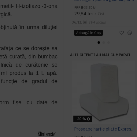
 metil- H-izotiazol-3-ona
PRP
33,50 lei
29,84 lei
rgică.
+ TVA
36,11 lei
TVA inclus
obținută în urma diluției
Adaugă în Coş
rafața ce se dorește sa
ALTI CLIENTI AU MAI CUMPARAT
vetă curată, din bumbac
ilnică de curățenie se
 ml produs la 1 L apă.
funcție de gradul de
nform fișei cu date de
-20 %
Prosoape hartie pliate Expres Z fold, 160 buc / pachet, 2 straturi, 21 x 23 cm, 12 pac / bax, AQAS