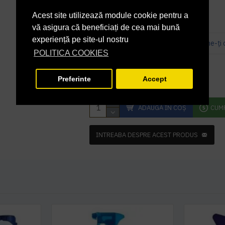
Acest site utilizează module cookie pentru a
vă asigura că beneficiați de cea mai bună
experiență pe site-ul nostru
Bazată pe 0 note.
-
Spune-ţi 
POLITICA COOKIES
30,97 lei
+ TVA
Preferinte
Accept
37,47 lei
TVA inclus
ADAUGĂ ÎN COŞ
CUM
INTREABA DESPRE ACEST PRODUS