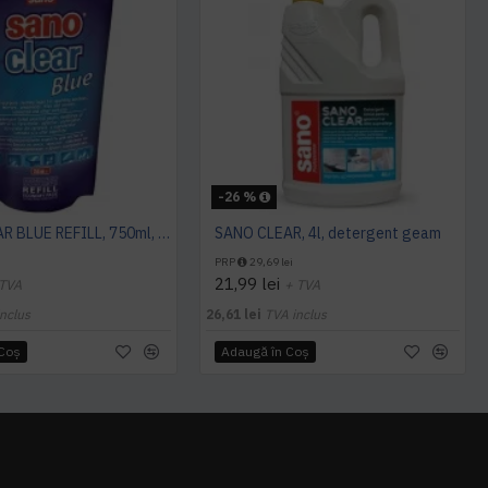
-26 %
SANO CLEAR BLUE REFILL, 750ml, detergent geam
SANO CLEAR, 4l, detergent geam
PRP
29,69 lei
21,99 lei
 TVA
+ TVA
nclus
26,61 lei
TVA inclus
 Coş
Adaugă în Coş