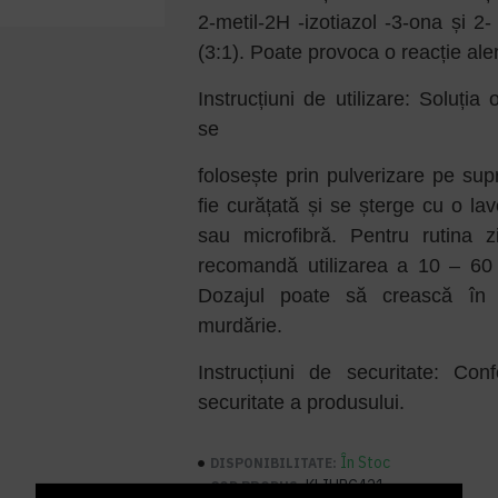
2-metil-2H -izotiazol -3-ona și 2-
(3:1). Poate provoca o reacție ale
Instrucțiuni de utilizare: Soluția 
se
folosește prin pulverizare pe sup
fie curățată și se șterge cu o la
sau microfibră. Pentru rutina z
recomandă utilizarea a 10 – 60
Dozajul poate să crească în 
murdărie.
Instrucțiuni de securitate: Co
securitate a produsului.
În Stoc
DISPONIBILITATE:
KLIHRC421
COD PRODUS: