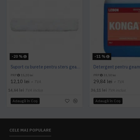
-20 %
-11 %
Suport cu burete pentru sters geamuri 35cm Limpio
PRP
15,20 lei
PRP
33,50 lei
12,10 lei
29,84 lei
+ TVA
+ TVA
14,64 lei
TVA inclus
36,11 lei
TVA inclus
Adaugă în Coş
Adaugă în Coş
CELE MAI POPULARE