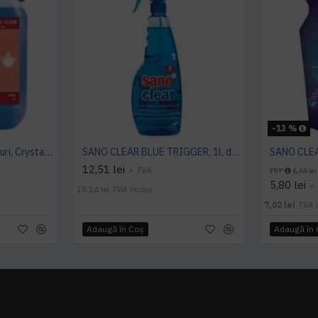
-13 %
Detergent pentru geamuri, Crystal Clear, Konga, 5L
SANO CLEAR BLUE TRIGGER, 1l, detergent geam
12,51 lei
+ TVA
PRP
6,66 lei
5,80 lei
+
15,14 lei
TVA inclus
7,02 lei
TVA i
Adaugă în Coş
Adaugă în