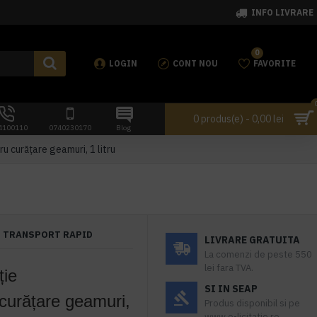
INFO LIVRARE
0
LOGIN
CONT NOU
FAVORITE
0 produs(e) - 0,00 lei
4100110
0740230170
Blog
 curățare geamuri, 1 litru
TRANSPORT RAPID
LIVRARE GRATUITA
La comenzi de peste 550
lei fara TVA.
ție
SI IN SEAP
urățare geamuri,
Produs disponibil si pe
www.e-licitatie.ro