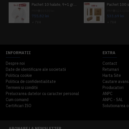
Pachet 10 halate, 9+1 gratuit
PRP
839,80 lei
PRP
624,10 le
755,82 lei
533,69 lei
+ TVA
+ TVA
914,54 lei
TVA inclus
645,76 lei
TV
INFORMATII
EXTRA
Despre noi
Contact
Date de identificare ale societatii
Returnari
Politica cookie
Harta Site
Politica de confidentialitate
Cautare avans
Termeni si conditii
Producatori
Prelucrarea datelor cu caracter personal
ANPC
Cum comand
ANPC - SAL
Certificari ISO
Solutionarea onl
ABONARE LA NEWSLETTER