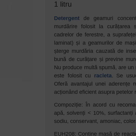
1 litru
Detergent
de geamuri concentr
murdărire folosit la curățarea s
cadrelor de ferestre, a suprafețe
laminat) și a geamurilor de mași
șterge murdăria cauzată de inse
bună de curățare și previne murdă
Nu produce multă spumă, are un r
este folosit cu
racleta
. Se usu
Oferă avantajul unei aderențe 
acționând eficient asupra petelor 
Compoziție: În acord cu recoma
apă, solvenți < 10%, surfactanți 
sodiu, conservant, amoniac, colo
EUH208: Conține masă de reacție