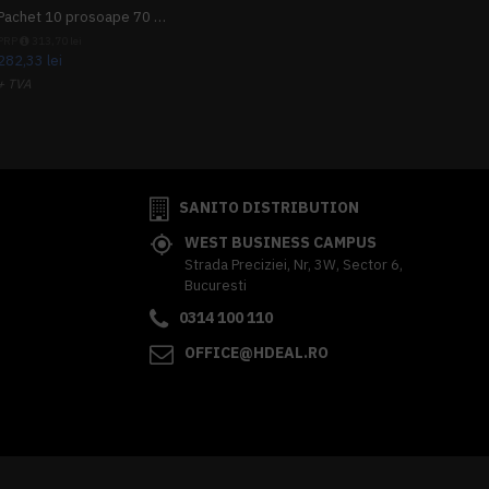
Pachet 10 prosoape 70 x 140cm 9 + 1 gratuit
PRP
313,70 lei
282,33 lei
+ TVA
341,62 lei
TVA inclus
SANITO DISTRIBUTION
WEST BUSINESS CAMPUS
Strada Preciziei, Nr, 3W, Sector 6,
Bucuresti
0314 100 110
OFFICE@HDEAL.RO