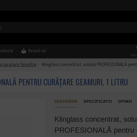
delitate
Brand-uri
031
i curatare ferestre
Klinglass concentrat, soluție PROFESIONALĂ pentru
ONALĂ PENTRU CURĂȚARE GEAMURI, 1 LITRU
DESCRIERE
SPECIFICATII
OPINII
Klinglass concentrat, solu
PROFESIONALĂ pentru c