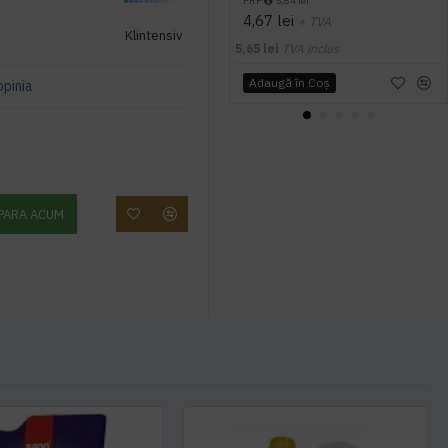
PRP
5,84 lei
4,67 lei
+ TVA
Klintensiv
5,65 lei
TVA inclus
Adaugă în Coş
opinia
PARA ACUM