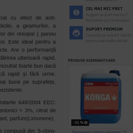
CEL MAI MIC PRET
Ai gasit un pret mai mic?
at cu efect de anti-
Promitem sa il echivalam.
ticlei, a geamurilor, a
SUPORT PREMIUM
lor din resopal ( panou
Consulta un expert Sanito
pentru mai multe detalii
ni. Este ideal pentru a
cte. Are o performanță
rirea ulterioară rapid.
PRODUSE ASEMANATOARE
ezultat foarte bun dacă
că rapid și fără urme.
mai bune pe suprafețe,
rezistente.
ndarile 648/2004 EEC:
anionici < 3%, citrat de
rant, parfum(Limonene).
-11 %
 compusă din: 5-cloro-
Detergent pentru geamuri, Crystal Clear, Konga, 5L