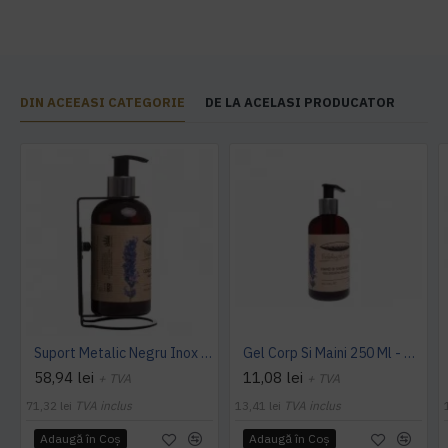
DIN ACEEASI CATEGORIE
DE LA ACELASI PRODUCATOR
Suport Metalic Negru Inox 250ml - Botanika
Gel Corp Si Maini 250 Ml - Botanika Lavanda
58,94 lei
11,08 lei
+ TVA
+ TVA
71,32 lei
TVA inclus
13,41 lei
TVA inclus
Adaugă în Coş
Adaugă în Coş