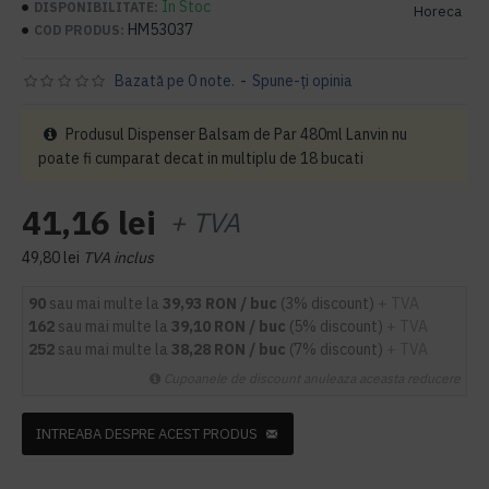
În Stoc
DISPONIBILITATE:
Horeca
HM53037
COD PRODUS:
Bazată pe 0 note.
-
Spune-ţi opinia
Produsul Dispenser Balsam de Par 480ml Lanvin nu
poate fi cumparat decat in multiplu de 18 bucati
41,16 lei
+ TVA
49,80 lei
TVA inclus
90
sau mai multe la
39,93 RON / buc
(3% discount)
+ TVA
162
sau mai multe la
39,10 RON / buc
(5% discount)
+ TVA
252
sau mai multe la
38,28 RON / buc
(7% discount)
+ TVA
Cupoanele de discount anuleaza aceasta reducere
INTREABA DESPRE ACEST PRODUS