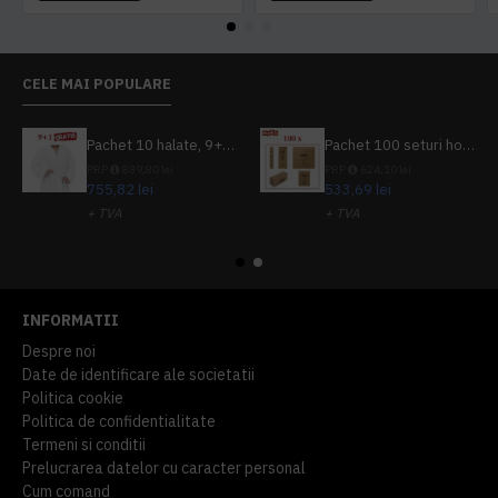
CELE MAI POPULARE
Pachet 10 halate, 9+1 gratuit
Pachet 100 seturi hoteliere, set dentar, set barbierit, casca de dus, pila unghii, set cusut
PRP
839,80 lei
PRP
624,10 lei
755,82 lei
533,69 lei
+ TVA
+ TVA
914,54 lei
TVA inclus
645,76 lei
TVA inclus
INFORMATII
Despre noi
Date de identificare ale societatii
Politica cookie
Politica de confidentialitate
Termeni si conditii
Prelucrarea datelor cu caracter personal
Cum comand