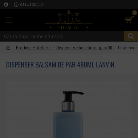
0314 100 110
0
Produse Hoteliere
Dispensere hoteliere tip refill
Dispenser
DISPENSER BALSAM DE PAR 480ML LANVIN