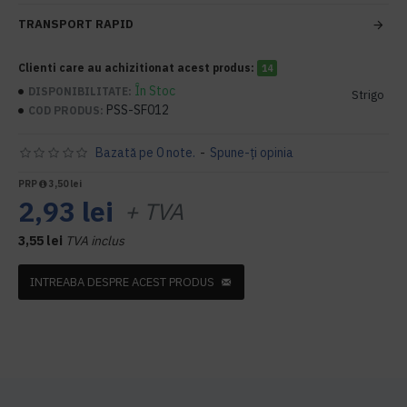
TRANSPORT RAPID
Clienti care au achizitionat acest produs:
14
În Stoc
DISPONIBILITATE:
Strigo
PSS-SF012
COD PRODUS:
Bazată pe 0 note.
-
Spune-ţi opinia
PRP
3,50 lei
2,93 lei
+ TVA
3,55 lei
TVA inclus
INTREABA DESPRE ACEST PRODUS