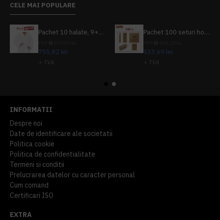
CELE MAI POPULARE
Pachet 10 halate, 9+1 gratuit
Pachet 100 seturi hoteliere, set dentar, set barbierit, casca de dus, pila unghii, set cusut
PRP
839,80 lei
PRP
624,10 lei
755,82 lei
533,69 lei
+ TVA
+ TVA
914,54 lei
TVA inclus
645,76 lei
TVA inclus
INFORMATII
Despre noi
Date de identificare ale societatii
Politica cookie
Politica de confidentialitate
Termeni si conditii
Prelucrarea datelor cu caracter personal
Cum comand
Certificari ISO
EXTRA