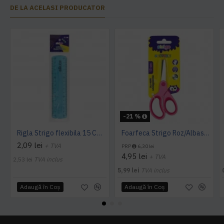
DE LA ACELASI PRODUCATOR
-21 %
Rigla Strigo flexibila 15 CM Albastru
Foarfeca Strigo Roz/Albastru
2,09 lei
+ TVA
PRP
6,30 lei
4,95 lei
+ TVA
2,53 lei
TVA inclus
5,99 lei
TVA inclus
Adaugă în Coş
Adaugă în Coş