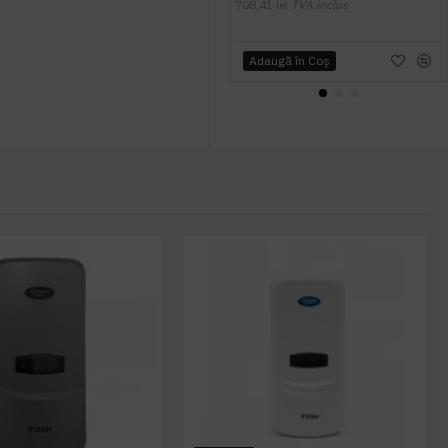
708,41 lei
TVA inclus
Adaugă în Coş