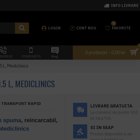
INFO LIVRARE
0
LOGIN
CONT NOU
FAVORITE
0 produs(e) - 0,00 lei
4100110
0740230170
Blog
 L, Mediclinics
5 L, MEDICLINICS
TRANSPORT RAPID
LIVRARE GRATUITA
La comenzi de peste 550
lei fara TVA.
n spuma
, reincarcabil,
SI IN SEAP
Mediclinics
Produs disponibil si pe
www.e-licitatie.ro