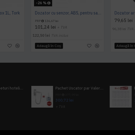
-26 %
ox 1L, Tork
Dozator cu senzor, ABS, pentru sapun lichid, Limpio, 1.1L
79,65 lei
PRP
136,67 lei
101,24 lei
+ TVA
96,38 lei
TVA 
122,50 lei
TVA inclus
Adaugă în Coş
Adaugă în
Pachet 100 seturi hoteliere, set dentar, set barbierit, casca de dus, pila unghii, set cusut
Pachet Uscator par Valera Action Super Plus + GRATUIT Sampon si gel de dus Tork
i
PRP
377,99 lei
300,72 lei
+ TVA
A inclus
363,87 lei
TVA inclus