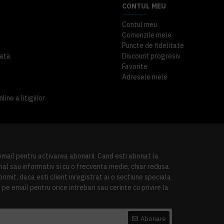
CONTUL MEU
Contul meu
Comenzile mele
Puncte de fidelitate
ata
Discount progresiv
Favorite
Adresele mele
ine a litigiilor
 email pentru activarea abonarii. Cand esti abonat la
al sau informativ si cu o frecventa medie, chiar redusa.
imit, daca esti client inregistrat ai o sectiune speciala
pe email pentru orice intrebari sau cerinte cu privire la
Abonare