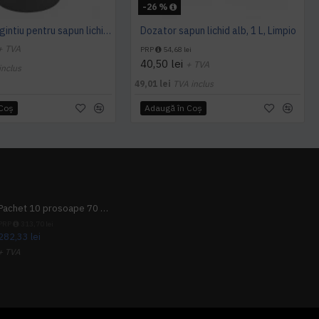
-26 %
Dozator argintiu pentru sapun lichid, LIMPIO, SD 1000S2 , 1L
Dozator sapun lichid alb, 1 L, Limpio
+ TVA
PRP
54,68 lei
40,50 lei
+ TVA
inclus
49,01 lei
TVA inclus
 Coş
Adaugă în Coş
Pachet 10 prosoape 70 x 140cm 9 + 1 gratuit
PRP
313,70 lei
282,33 lei
+ TVA
341,62 lei
TVA inclus