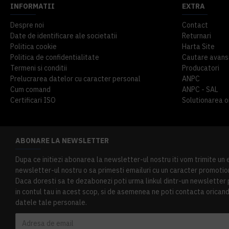
INFORMATII
EXTRA
Despre noi
Contact
Date de identificare ale societatii
Returnari
Politica cookie
Harta Site
Politica de confidentialitate
Cautare avans
Termeni si conditii
Producatori
Prelucrarea datelor cu caracter personal
ANPC
Cum comand
ANPC - SAL
Certificari ISO
Solutionarea onl
ABONARE LA NEWSLETTER
Dupa ce initiezi abonarea la newsletter-ul nostru iti vom trimite un
newsletter-ul nostru o sa primesti emailuri cu un caracter promotion
Daca doresti sa te dezabonezi poti urma linkul dintr-un newsletter pr
in contul tau in acest scop, si de asemenea ne poti contacta oricand 
datele tale personale.