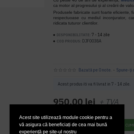
Cu peste 40 de ani de experiență,
Medicl
ca motor al progresului și al creării de valoa
Produsele fabricate sunt foarte eficiente, fi
respectuoase cu mediul inconjurator, c
ridicata tuturor clientilor.
7 - 14 zile
DISPONIBILITATE:
DJF0038A
COD PRODUS:
Bazată pe 0 note.
-
Spune-ţi 
Acest produs iti va fi livrat in 7 - 14 zile.
950,00 lei
+ TVA
1.149,50 lei
TVA inclus
Acest site utilizează module cookie pentru a
vă asigura că beneficiați de cea mai bună
ADAUGĂ ÎN COŞ
CUM
experiență pe site-ul nostru