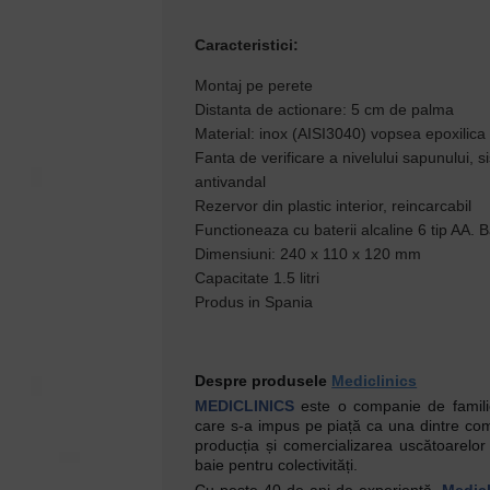
Caracteristici:
Montaj pe perete
Distanta de actionare: 5 cm de palma
Material: inox (AISI3040) vopsea epoxilica
Fanta de verificare a nivelului sapunului, 
antivandal
Rezervor din plastic interior, reincarcabil
Functioneaza cu baterii alcaline 6 tip AA. B
Dimensiuni: 240 x 110 x 120 mm
Capacitate 1.5 litri
Produs in Spania
Despre produsele
Mediclinics
MEDICLINICS
este o companie de familie,
care s-a impus pe piață ca una dintre com
producția și comercializarea uscătoarelor
baie pentru colectivități.