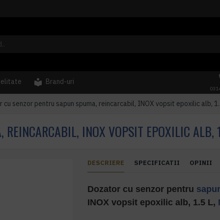
delitate
Brand-uri
031
 cu senzor pentru sapun spuma, reincarcabil, INOX vopsit epoxilic alb, 1.5
EINCARCABIL, INOX VOPSIT EPOXILIC ALB, 1.
DESCRIERE
SPECIFICATII
OPINII
Dozator cu senzor pentru
sapu
INOX vopsit epoxilic alb, 1.5 L,