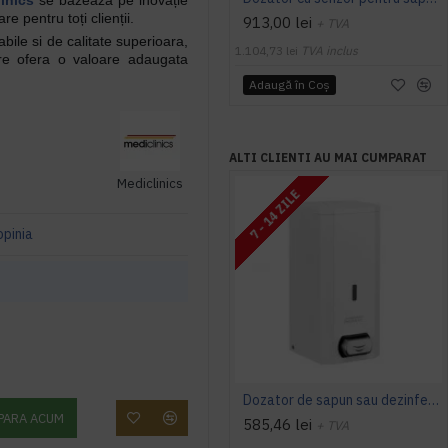
inics
se bazează pe inovație
re pentru toți clienții.
913,00 lei
+ TVA
abile si de calitate superioara,
1.104,73 lei
TVA inclus
are ofera o valoare adaugata
Adaugă în Coş
ALTI CLIENTI AU MAI CUMPARAT
Mediclinics
7 - 14 ZILE
opinia
Dozator de sapun sau dezinfectant, pulverizare spray, Mediclinics
PARA ACUM
585,46 lei
+ TVA