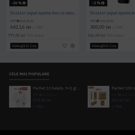
-26 %
-2 %
Dozator sapun spuma inox cu senzor, 1L, Tork
Dozator sapun spuma in
PRP
866,92 lei
PRP
306,49 lei
642,16 lei
300,00 lei
+ TVA
+ TVA
777,01 lei
TVA inclus
363,00 lei
TVA inclus
Adaugă în Coş
Adaugă în Coş
CELE MAI POPULARE
Pachet 10 halate, 9+1 gratuit
PRP
839,80 lei
PRP
624,10 le
755,82 lei
533,69 lei
+ TVA
+ TVA
914,54 lei
TVA inclus
645,76 lei
TV