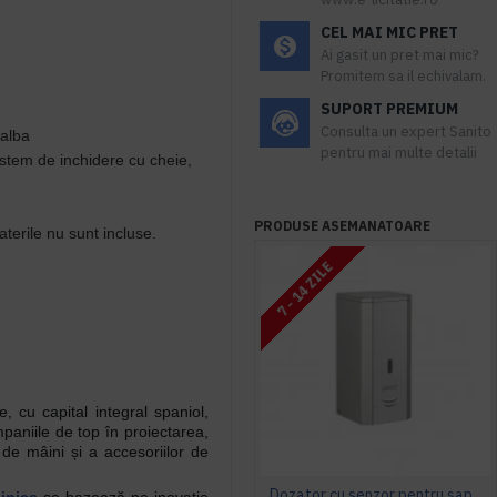
CEL MAI MIC PRET
Ai gasit un pret mai mic?
Promitem sa il echivalam.
SUPORT PREMIUM
Consulta un expert Sanito
 alba
pentru mai multe detalii
sistem de inchidere cu cheie,
PRODUSE ASEMANATOARE
aterile nu sunt incluse.
7 - 14 ZILE
 cu capital integral spaniol,
paniile de top în proiectarea,
 de mâini și a accesoriilor de
Dozator cu senzor pentru sapun spuma, reincarcabil, INOX satinat, 1 L