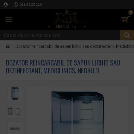
0314 100 110
0
Dozator reincarcabil de sapun lichid sau dezinfectant, Mediclini
DOZATOR REINCARCABIL DE SAPUN LICHID SAU
DEZINFECTANT, MEDICLINICS, NEGRU,1L