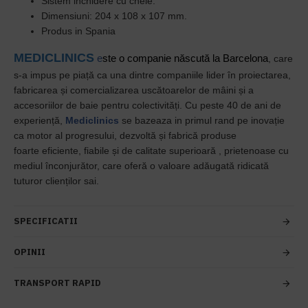
Sistem inchidere cu cheie.
Dimensiuni: 204 x 108 x 107 mm.
Produs in Spania
MEDICLINICS
e
ste o companie născută la Barcelona
, care
s-a impus pe piață ca una dintre companiile lider în proiectarea,
fabricarea și comercializarea uscătoarelor de mâini și a
accesoriilor de baie pentru colectivități.
Cu
peste 40 de ani de
experiență,
Mediclinics
se bazeaza in primul rand pe inovație
ca motor al progresului, dezvoltă și fabrică produse
foarte
eficiente, fiabile și de calitate superioară
, prietenoase cu
mediul înconjurător, care oferă o valoare adăugată ridicată
tuturor clienților sai.
SPECIFICATII
OPINII
TRANSPORT RAPID