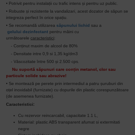
• Potrivit pentru instalații cu trafic intens și pentru uz public.
• Robuste și rezistente la vandalizari,
acest dozator de săpun se
integreza perfect în orice spațiu.
• Se recomandă utilizarea
săpunului lichid
sau a
gelului dezinfectant
pentru mâini cu
următoarele
caracteristici
:
- Conținut maxim de alcool de 80%
- Densitate intre 0,9 si 1,35 kg/dm3
- Vâscozitate între 500 și 2.500 cps.
Nu suportă săpunuri care conțin metanol, clor sau
particule solide sau abrazive!
• Se montează pe perete prin intermediul a patru șuruburi din
oțel inoxidabil (furnizate) cu dopurile din plastic corespunzătoare
(de asemenea furnizate).
Caracteristici:
Cu rezervor reincarcabil, capacitate 1.1 L,
Material: plastic ABS transparent afumat si extermitati
negre