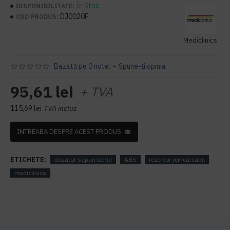
În Stoc
DISPONIBILITATE:
DJ0020F
COD PRODUS:
Mediclinics
Bazată pe 0 note.
-
Spune-ţi opinia
95,61 lei
+ TVA
115,69 lei
TVA inclus
INTREABA DESPRE ACEST PRODUS
ETICHETE:
dozator sapun lichid
ABS
rezervor reincarcabil
mediclinics