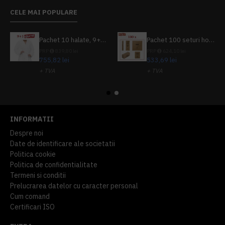
CELE MAI POPULARE
Pachet 10 halate, 9+1 gratuit
Pachet 100 seturi hoteliere, set dentar, set barbierit, casca de dus, pila unghii, set cusut
PRP
839,80 lei
PRP
624,10 lei
755,82 lei
533,69 lei
+ TVA
+ TVA
914,54 lei
TVA inclus
645,76 lei
TVA inclus
INFORMATII
Despre noi
Date de identificare ale societatii
Politica cookie
Politica de confidentialitate
Termeni si conditii
Prelucrarea datelor cu caracter personal
Cum comand
Certificari ISO