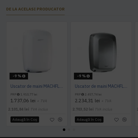
DE LA ACELASI PRODUCATOR
-9 %
-9 %
Uscator de maini MACHFLOW, gama Eco, actionare cu senzor, Mediclinics
Uscator de maini MACHFLOW, actionare cu senzor, gama ECO, Mediclinics
PRP
1.910,77 lei
PRP
2.457,74 lei
1.737,06 lei
2.234,31 lei
+ TVA
+ TVA
2.101,84 lei
TVA inclus
2.703,52 lei
TVA inclus
Adaugă în Coş
Adaugă în Coş