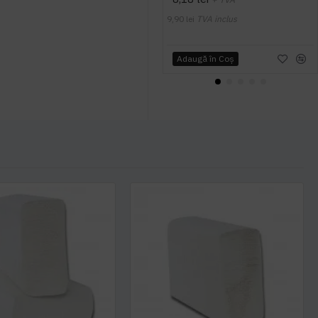
9,90 lei
TVA inclus
Adaugă în Coş