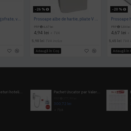
-26 %
-20 %
Prosoape hartie pliate, gofrate, verzi, 25 x 23 cm, V fold, 1 strat, AQAS, 250 buc/pachet
Prosoape albe de hartie, pliate V fold, 25 x 23 cm, in 2 straturi, 160 buc/pachet, 20 pac/bax, AQAS
PRP
6,67 lei
PRP
5,84 lei
4,94 lei
4,67 lei
+ TVA
+
5,98 lei
TVA inclus
5,65 lei
TVA i
Adaugă în Coş
Adaugă în
Pachet 100 seturi hoteliere, set dentar, set barbierit, casca de dus, pila unghii, set cusut
Pachet Uscator par Valera Action Super Plus + GRATUIT Sampon si gel de dus Tork
i
PRP
377,99 lei
300,72 lei
+ TVA
A inclus
363,87 lei
TVA inclus