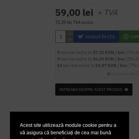
59,00 lei
+ TVA
71,39 lei
TVA inclus
ADAUGĂ ÎN COŞ
CUM
5
sau mai multe la
57,23 RON / buc
(3% d
9
sau mai multe la
56,05 RON / buc
(5% d
14
sau mai multe la
54,87 RON / buc
(7% 
Cupoanele de di
INTREABA DESPRE ACEST PRODUS
Acest site utilizează module cookie pentru a
vă asigura că beneficiați de cea mai bună