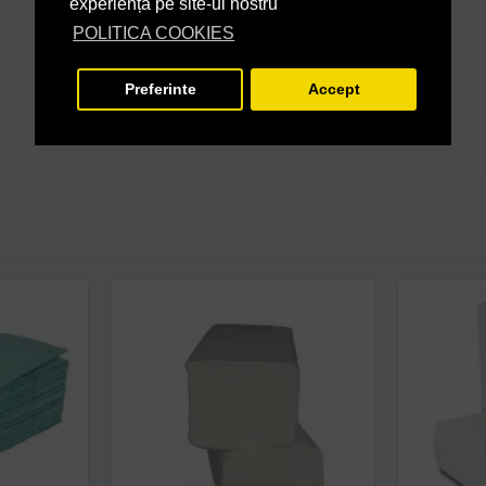
experiență pe site-ul nostru
POLITICA COOKIES
Preferinte
Accept