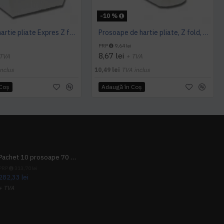
-10 %
Prosoape hartie pliate Expres Z fold, 160 buc / pachet, 2 straturi, 21 x 23 cm, 12 pac / bax, AQAS
Prosoape de hartie pliate, Z fold, 2 straturi, 23 x 23 cm, AQAS, 200 buc/pachet
PRP
9,64 lei
8,67 lei
 TVA
+ TVA
nclus
10,49 lei
TVA inclus
 Coş
Adaugă în Coş
Pachet 10 prosoape 70 x 140cm 9 + 1 gratuit
PRP
313,70 lei
282,33 lei
+ TVA
341,62 lei
TVA inclus