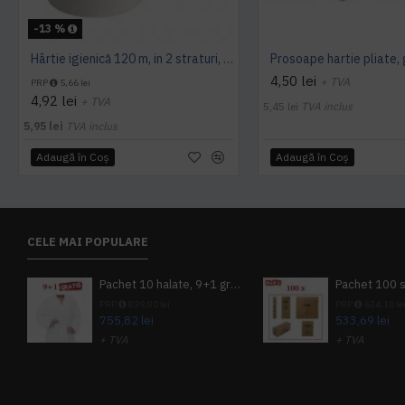
-13 %
Hârtie igienică 120 m, in 2 straturi, extra albă, Mini Jumbo, AQAS
4,50 lei
+ TVA
PRP
5,66 lei
4,92 lei
+ TVA
5,45 lei
TVA inclus
5,95 lei
TVA inclus
Adaugă în Coş
Adaugă în Coş
CELE MAI POPULARE
Pachet 10 halate, 9+1 gratuit
PRP
839,80 lei
PRP
624,10 le
755,82 lei
533,69 lei
+ TVA
+ TVA
914,54 lei
TVA inclus
645,76 lei
TV