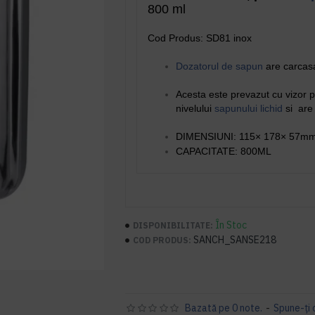
800 ml
Cod Produs: SD81 inox
Dozatorul de sapun
are carcasa 
Acesta este prevazut cu vizor 
nivelului
sapunului lichid
si are 
DIMENSIUNI: 115× 
CAPACITATE: 800ML
În Stoc
DISPONIBILITATE:
SANCH_SANSE218
COD PRODUS:
Bazată pe 0 note.
-
Spune-ţi 