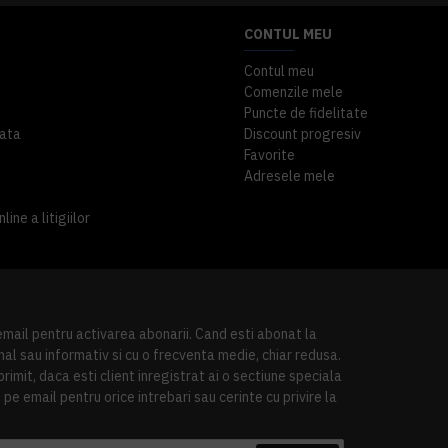
CONTUL MEU
Contul meu
Comenzile mele
Puncte de fidelitate
ata
Discount progresiv
Favorite
Adresele mele
ine a litigiilor
 email pentru activarea abonarii. Cand esti abonat la
al sau informativ si cu o frecventa medie, chiar redusa.
imit, daca esti client inregistrat ai o sectiune speciala
pe email pentru orice intrebari sau cerinte cu privire la