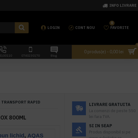
INFO LIVRARE
0
LOGIN
CONT NOU
FAVORITE
0 produs(e) - 0,00 lei
4100110
0740230170
Blog
TRANSPORT RAPID
LIVRARE GRATUITA
La comenzi de peste 550
NOX 800ML
lei fara TVA.
SI IN SEAP
Produs disponibil si pe
pun lichid
,
AQAS
www.e-licitatie.ro