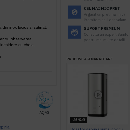
CEL MAI MIC PRET
Ai gasit un pret mai mic?
Promitem sa il echivalam.
din inox lucios si satinat.
SUPORT PREMIUM
Consulta un expert Sanito
pentru observarea
pentru mai multe detalii
inchidere cu cheie.
178× 57mm
PRODUSE ASEMANATOARE
AQAS
-26 %
opinia
Dozator sapun spuma inox cu senzor, 1L, Tork