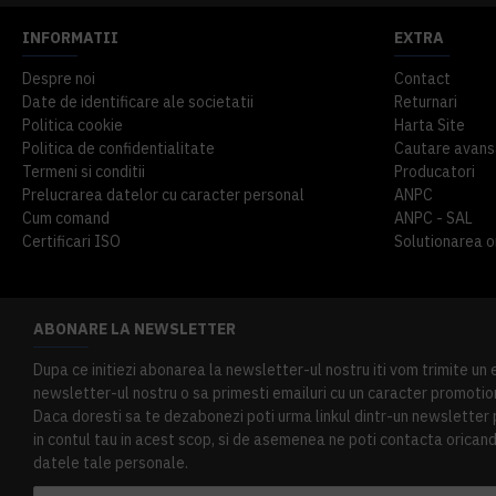
INFORMATII
EXTRA
Despre noi
Contact
Date de identificare ale societatii
Returnari
Politica cookie
Harta Site
Politica de confidentialitate
Cautare avans
Termeni si conditii
Producatori
Prelucrarea datelor cu caracter personal
ANPC
Cum comand
ANPC - SAL
Certificari ISO
Solutionarea onl
ABONARE LA NEWSLETTER
Dupa ce initiezi abonarea la newsletter-ul nostru iti vom trimite un
newsletter-ul nostru o sa primesti emailuri cu un caracter promotion
Daca doresti sa te dezabonezi poti urma linkul dintr-un newsletter pr
in contul tau in acest scop, si de asemenea ne poti contacta oricand 
datele tale personale.