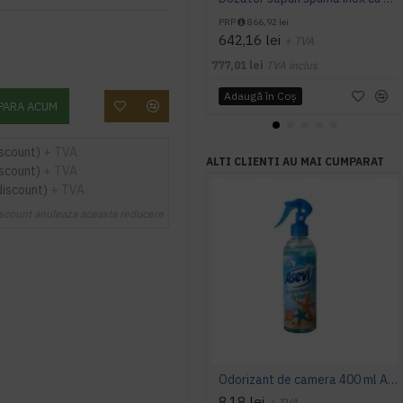
PRP
866,92 lei
642,16 lei
+ TVA
777,01 lei
TVA inclus
Adaugă în Coş
PARA ACUM
iscount)
+ TVA
ALTI CLIENTI AU MAI CUMPARAT
iscount)
+ TVA
discount)
+ TVA
scount anuleaza aceasta reducere
Odorizant de camera 400 ml Asevi Brisa
8,18 lei
+ TVA