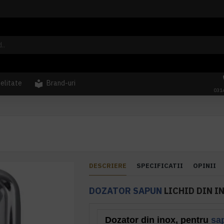
delitate
Brand-uri
031
DESCRIERE
SPECIFICATII
OPINII
DOZATOR SAPUN
LICHID DIN I
Dozator din inox, pentru
sa