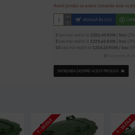
Acest produs se poate comanda doar cu pl
ADAUGĂ ÎN COŞ
CUM
3
sau mai multe la
1252,44 RON / buc
(2%
5
sau mai multe la
1239,66 RON / buc
(3%
10
sau mai multe la
1214,10 RON / buc
(5
Cupoanele de di
INTREABA DESPRE ACEST PRODUS
7 - 10 ZILE
7 - 10 ZILE