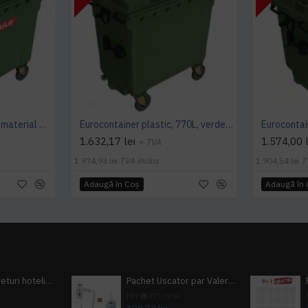
Eurocontainer verde din material plastic, cu capac plat, SULO, 1100 l - Transport Inclus
Eurocontainer plastic, 770L, verde, capac plat- Transport Inclus
1.632,17 lei
1.574,00 l
+ TVA
1.974,93 lei
TVA inclus
1.904,54 lei
T
Adaugă în Coş
Adaugă în
Pachet 100 seturi hoteliere, set dentar, set barbierit, casca de dus, pila unghii, set cusut
Pachet Uscator par Valera Action Super Plus + GRATUIT Sampon si gel de dus Tork
i
PRP
377,99 lei