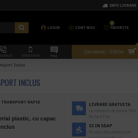
INFO LIVRARE
0
LOGIN
CONT NOU
FAVORITE
0 produs(e) - 0,00 lei
4100110
0740230170
Blog
ansport Inclus
SPORT INCLUS
TRANSPORT RAPID
LIVRARE GRATUITA
La comenzi de peste 550
lei fara TVA.
rial plastic, cu capac
SI IN SEAP
Inclus
Produs disponibil si pe
www.e-licitatie.ro