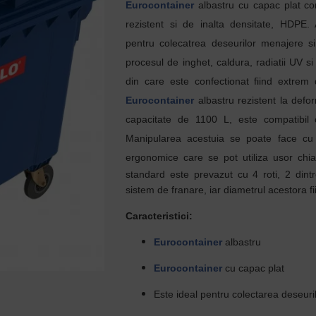
Eurocontainer
albastru cu capac plat con
rezistent si de inalta densitate, HDPE
pentru colecatrea deseurilor menajere si i
procesul de inghet, caldura, radiatii UV si
din care este confectionat fiind extrem 
Eurocontainer
albastru rezistent la defor
capacitate de 1100 L, este compatibil 
Manipularea acestuia se poate face cu 
ergonomice care se pot utiliza usor chiar
standard este prevazut cu 4 roti, 2 dint
sistem de franare, iar diametrul acestora 
Caracteristici:
Eurocontainer
albastru
Eurocontainer
cu capac plat
Este ideal pentru colectarea deseuril