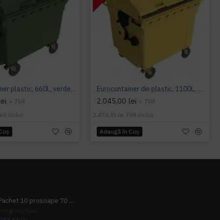
Eurocontainer plastic, 660L, verde, capac plat, Europlast - Transport Inclus
Eurocontainer din plastic, 1100L, galben, cu capac rotund - Transport Inclus
ei
2.045,00 lei
+ TVA
+ TVA
VA inclus
2.474,45 lei
TVA inclus
 Coş
Adaugă în Coş
Pachet 10 prosoape 70 x 140cm 9 + 1 gratuit
PRP
313,70 lei