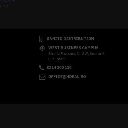
282,33 lei
+ TVA
341,62 lei
TVA inclus
SANITO DISTRIBUTION
WEST BUSINESS CAMPUS
Strada Preciziei, Nr, 3W, Sector 6,
Bucuresti
0314 100 110
OFFICE@HDEAL.RO