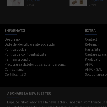
755,82 lei
533,69 lei
+ TVA
+ TVA
914,54 lei
TVA inclus
645,76 lei
TV
INFORMATII
EXTRA
Despre noi
Contact
Date de identificare ale societatii
Returnari
Politica cookie
Harta Site
Politica de confidentialitate
Cautare avans
Termeni si conditii
Producatori
Prelucrarea datelor cu caracter personal
ANPC
Cum comand
ANPC - SAL
Certificari ISO
Solutionarea onl
ABONARE LA NEWSLETTER
Dupa ce initiezi abonarea la newsletter-ul nostru iti vom trimite un