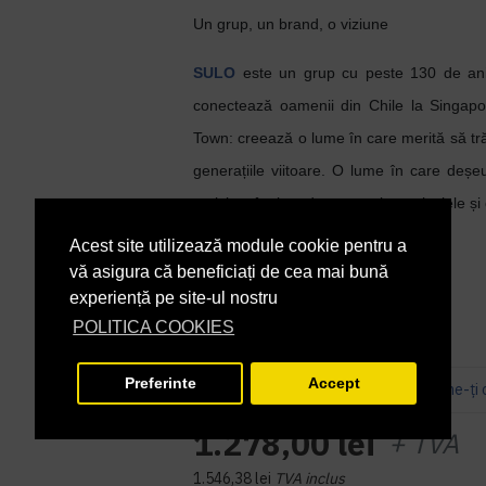
Un grup, un brand, o viziune
SULO
este un grup cu peste 130 de ani 
conectează oamenii din Chile la Singap
Town: creează o lume în care merită să tră
generațiile viitoare. O lume în care deșeur
reciclate înainte de a ne polua peisajele și
Acest site utilizează module cookie pentru a
În Stoc
DISPONIBILITATE:
vă asigura că beneficiați de cea mai bună
MEV0013-1S
COD PRODUS:
experiență pe site-ul nostru
POLITICA COOKIES
Preferinte
Accept
Bazată pe 3 note.
-
Spune-ţi 
1.278,00 lei
+ TVA
1.546,38 lei
TVA inclus