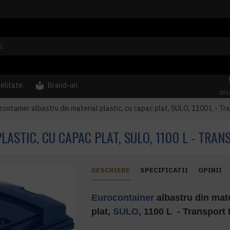
delitate
Brand-uri
031
container albastru din material plastic, cu capac plat, SULO, 1100 L - Tr
ASTIC, CU CAPAC PLAT, SULO, 1100 L - TRAN
DESCRIERE
SPECIFICATII
OPINII
Eurocontainer
albastru din mate
plat,
SULO
, 1100 L - Transport 