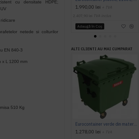
ezistent cu densitate HDPE;
1.990,00 lei
+ TVA
i UV
2.407,90 lei
TVA inclus
ridicare
Adaugă în Coş
afetelor netede si colturilor
ALTI CLIENTI AU MAI CUMPARAT
cu EN 840-3
m x L 1200 mm
rmisa 510 Kg
Eurocontainer verde din material plastic, cu capac plat, SULO, 1100 l - Transport Inclus
1.278,00 lei
+ TVA