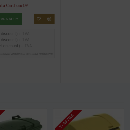
ata Card sau OP
PARA ACUM
 discount)
+ TVA
 discount)
+ TVA
% discount)
+ TVA
scount anuleaza aceasta reducere
7 - 10 ZILE