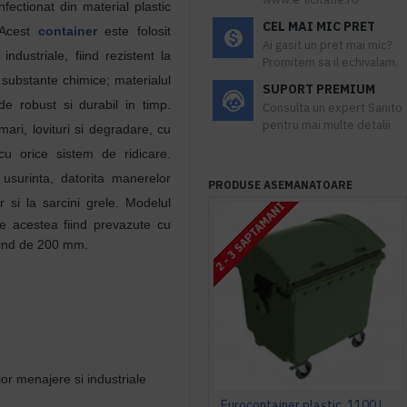
fectionat din material plastic
CEL MAI MIC PRET
. Acest
container
este folosit
Ai gasit un pret mai mic?
ndustriale, fiind rezistent la
Promitem sa il echivalam.
 substante chimice; materialul
SUPORT PREMIUM
de robust si durabil in timp.
Consulta un expert Sanito
pentru mai multe detalii
mari, lovituri si degradare, cu
cu orice sistem de ridicare.
usurinta, datorita manerelor
PRODUSE ASEMANATOARE
 si la sarcini grele
. M
odelul
2 - 3 SAPTAMANI
re acestea fiind prevazute cu
fiind de 200 mm.
or menajere si industriale
Eurocontainer plastic, 1100 L, verde, capac rotund - Transport Inclus