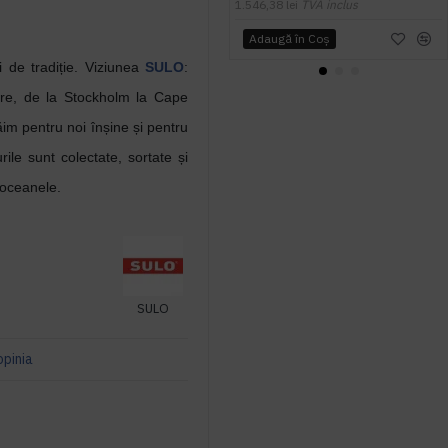
1.546,38 lei
TVA inclus
Adaugă în Coş
de tradiție. Viziunea
SULO
:
ore, de la Stockholm la Cape
im pentru noi înșine și pentru
ile sunt colectate, sortate și
 oceanele.
SULO
opinia