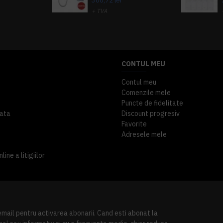
300,72 lei
+ TVA
A inclus
363,87 lei
TVA inclus
CONTUL MEU
Contul meu
Comenzile mele
Puncte de fidelitate
ata
Discount progresiv
Favorite
Adresele mele
ine a litigiilor
 email pentru activarea abonarii. Cand esti abonat la