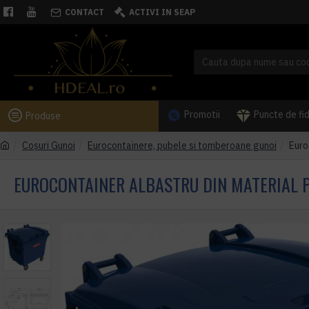
CONTACT
ACTIVI IN SEAP
Promotii
Puncte de fi
Produse
Coşuri Gunoi
Eurocontainere, pubele si tomberoane gunoi
Euro
EUROCONTAINER ALBASTRU DIN MATERIAL PL