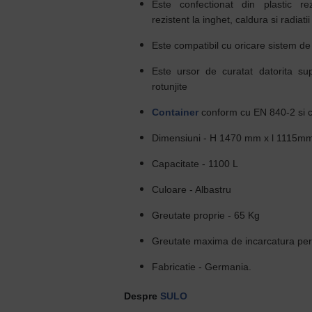
Este confectionat din plastic r
rezistent la inghet, caldura si radiati
Este compatibil cu oricare sistem de 
Este ursor de curatat datorita supr
rotunjite
Container
conform cu EN 840-2 si 
Dimensiuni - H 1470 mm x l 1115m
Capacitate - 1100 L
Culoare - Albastru
Greutate proprie - 65 Kg
Greutate maxima de incarcatura pe
Fabricatie - Germania.
Despre
SULO