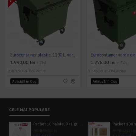
Eurocontainer plastic, 1100 L, verde, capac rotund - Transport Inclus
1.990,00 lei
1.278,00 lei
+ TVA
+ TVA
2.407,90 lei
TVA inclus
1.546,38 lei
TVA inclus
Adaugă în Coş
Adaugă în Coş
CELE MAI POPULARE
Pachet 10 halate, 9+1 gratuit
PRP
839,80 lei
PRP
624,10 le