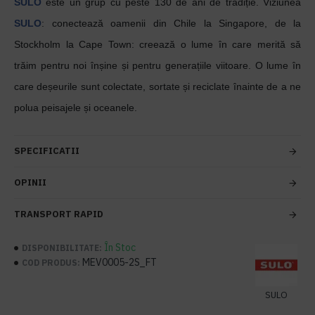
SULO
este un grup cu peste 130 de ani de tradiție. Viziunea
SULO
: conectează oamenii din Chile la Singapore, de la
Stockholm la Cape Town: creează o lume în care merită să
trăim pentru noi înșine și pentru generațiile viitoare. O lume în
care deșeurile sunt colectate, sortate și reciclate înainte de a ne
polua peisajele și oceanele.
SPECIFICATII
OPINII
TRANSPORT RAPID
În Stoc
DISPONIBILITATE:
MEV0005-2S_FT
COD PRODUS:
SULO