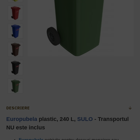
DESCRIERE
Europubela
plastic, 240 L,
SULO
- Transportul
NU este inclus
Europubele
potrivite pentru deseuri menajere sau