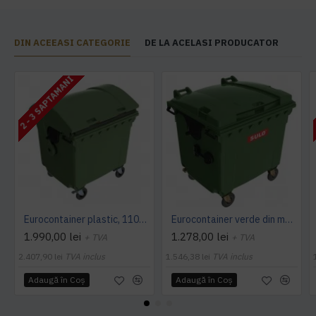
DIN ACEEASI CATEGORIE
DE LA ACELASI PRODUCATOR
2 - 3 SAPTAMANI
Eurocontainer plastic, 1100 L, verde, capac rotund - Transport Inclus
Eurocontainer verde din material plastic, cu capac plat, SULO, 1100 l - Transport Inclus
1.990,00 lei
1.278,00 lei
+ TVA
+ TVA
2.407,90 lei
TVA inclus
1.546,38 lei
TVA inclus
Adaugă în Coş
Adaugă în Coş