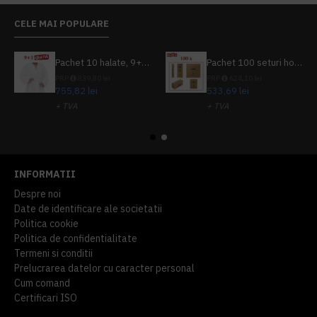
CELE MAI POPULARE
Pachet 10 halate, 9+1 gratuit
Pachet 100 seturi hoteliere, set dentar, set barbierit, casca de dus, pila unghii, set cusut
PRP
839,80 lei
PRP
624,10 lei
755,82 lei
533,69 lei
+ TVA
+ TVA
914,54 lei
TVA inclus
645,76 lei
TVA inclus
INFORMATII
Despre noi
Date de identificare ale societatii
Politica cookie
Politica de confidentialitate
Termeni si conditii
Prelucrarea datelor cu caracter personal
Cum comand
Certificari ISO