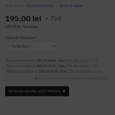
Bazată pe 0 note.
-
Spune-ţi opinia
195,00 lei
+ TVA
235,95 lei
TVA inclus
Culoare / Varianta
3
sau mai multe la
191,10 RON / buc
(2% discount)
+ TVA
5
sau mai multe la
189,15 RON / buc
(3% discount)
+ TVA
10
sau mai multe la
185,25 RON / buc
(5% discount)
+ TVA
Cupoanele de discount anuleaza aceasta reducere
INTREABA DESPRE ACEST PRODUS