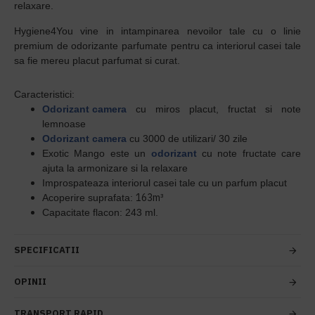
relaxare.
Hygiene4You
vine in intampinarea nevoilor tale cu o linie
premium de odorizante parfumate pentru ca interiorul casei tale
sa fie mereu placut parfumat si curat.
Caracteristici:
Odorizant camera
cu miros placut, fructat si note
lemnoase
Odorizant camera
cu 3000 de utilizari/ 30 zile
Exotic Mango este un
odorizant
cu note fructate care
ajuta la armonizare si la relaxare
Improspateaza interiorul casei tale cu un parfum placut
163m³
Acoperire suprafata:
Capacitate flacon: 243 ml.
SPECIFICATII
OPINII
TRANSPORT RAPID