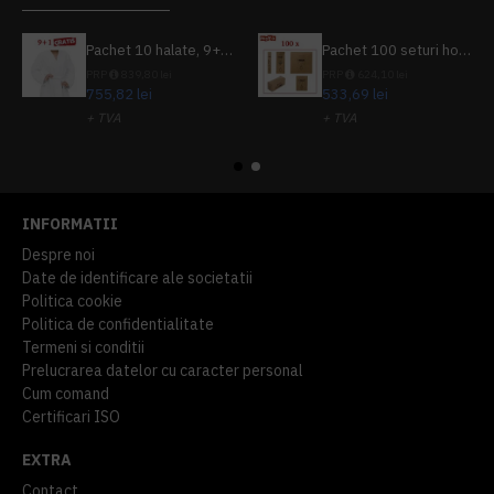
Pachet 10 halate, 9+1 gratuit
Pachet 100 seturi hoteliere, set dentar, set barbierit, casca de dus, pila unghii, set cusut
PRP
839,80 lei
PRP
624,10 lei
755,82 lei
533,69 lei
+ TVA
+ TVA
914,54 lei
TVA inclus
645,76 lei
TVA inclus
INFORMATII
Despre noi
Date de identificare ale societatii
Politica cookie
Politica de confidentialitate
Termeni si conditii
Prelucrarea datelor cu caracter personal
Cum comand
Certificari ISO
EXTRA
Contact