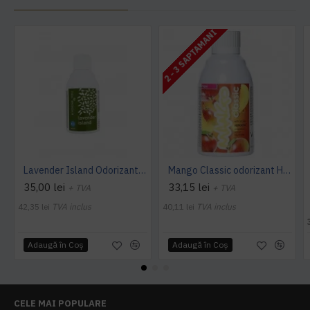
2 - 3 SAPTAMANI
Lavender Island Odorizant Maxi 243ml Hygiene4You
Mango Classic odorizant Hygiene 4 You
35,00 lei
33,15 lei
+ TVA
+ TVA
42,35 lei
TVA inclus
40,11 lei
TVA inclus
Adaugă în Coş
Adaugă în Coş
CELE MAI POPULARE