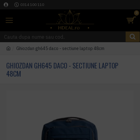
0314 100 110
0
Ghiozdan gh645 daco - sectiune laptop 48cm
GHIOZDAN GH645 DACO - SECTIUNE LAPTOP
48CM