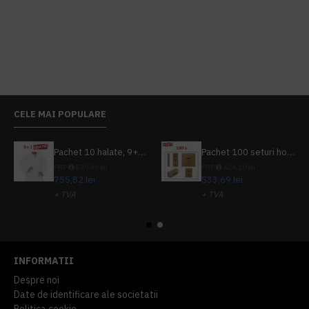
CELE MAI POPULARE
Pachet 10 halate, 9+1 gratuit
Pachet 100 seturi hoteliere, set dentar, set barbierit, casca de dus, pila unghii, set cusut
PRP
839,80 lei
PRP
624,10 lei
755,82 lei
533,69 lei
+ TVA
+ TVA
914,54 lei
TVA inclus
645,76 lei
TVA inclus
INFORMATII
Despre noi
Date de identificare ale societatii
Politica cookie