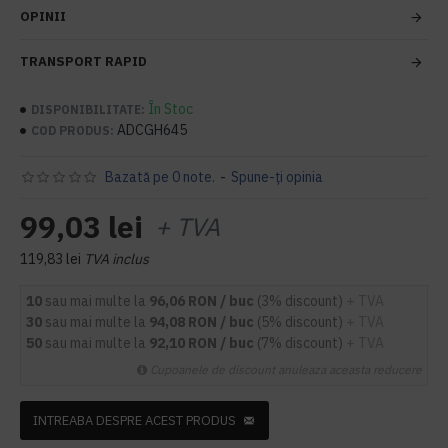
OPINII
TRANSPORT RAPID
În Stoc
DISPONIBILITATE:
ADCGH645
COD PRODUS:
Bazată pe 0 note.
-
Spune-ţi opinia
99,03 lei
+ TVA
119,83 lei
TVA inclus
10
sau mai multe la
96,06 RON / buc
(3% discount)
+ TVA
30
sau mai multe la
94,08 RON / buc
(5% discount)
+ TVA
50
sau mai multe la
92,10 RON / buc
(7% discount)
+ TVA
Cupoanele de discount anuleaza aceasta reducere
INTREABA DESPRE ACEST PRODUS