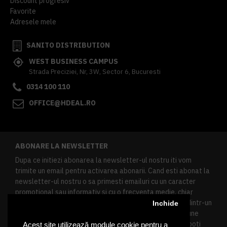
Discount progresiv
Favorite
Adresele mele
SANITO DISTRIBUTION
WEST BUSINESS CAMPUS
Strada Preciziei, Nr, 3W, Sector 6, Bucuresti
0314 100 110
OFFICE@HDEAL.RO
ABONARE LA NEWSLETTER
Dupa ce initiezi abonarea la newsletter-ul nostru iti vom
trimite un email pentru activarea abonarii. Cand esti abonat la
newsletter-ul nostru o sa primesti emailuri cu un caracter
promotional sau informativ si cu o frecventa medie, chiar
redusa. Daca doresti sa te dezabonezi poti urma linkul dintr-un
Inchide
newsletter primit, daca esti client inregistrat ai o sectiune
speciala in contul tau in acest scop, si de asemenea ne poti
Acest site utilizează module cookie pentru a