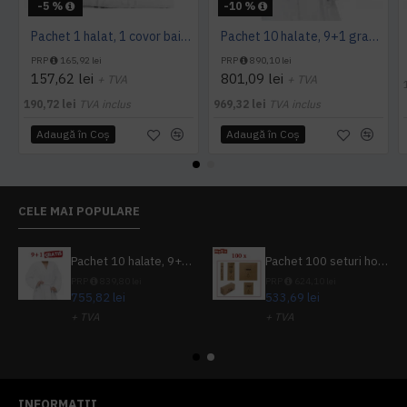
-5 %
-10 %
Pachet 1 halat, 1 covor baie si 2 prosoape
Pachet 10 halate, 9+1 gratuit
PRP
165,92 lei
PRP
890,10 lei
157,62 lei
801,09 lei
+ TVA
+ TVA
190,72 lei
TVA inclus
969,32 lei
TVA inclus
Adaugă în Coş
Adaugă în Coş
CELE MAI POPULARE
Pachet 10 halate, 9+1 gratuit
Pachet 100 seturi hoteliere, set dentar, set barbierit, casca de dus, pila unghii, set cusut
PRP
839,80 lei
PRP
624,10 lei
755,82 lei
533,69 lei
+ TVA
+ TVA
914,54 lei
TVA inclus
645,76 lei
TVA inclus
INFORMATII