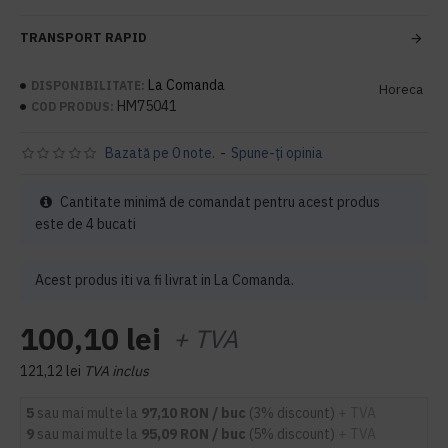
TRANSPORT RAPID
La Comanda
DISPONIBILITATE:
Horeca
HM75041
COD PRODUS:
Bazată pe 0 note.
-
Spune-ţi opinia
Cantitate minimă de comandat pentru acest produs
este de 4 bucati
Acest produs iti va fi livrat in La Comanda.
100,10 lei
+ TVA
121,12 lei
TVA inclus
5
sau mai multe la
97,10 RON / buc
(3% discount)
+ TVA
9
sau mai multe la
95,09 RON / buc
(5% discount)
+ TVA