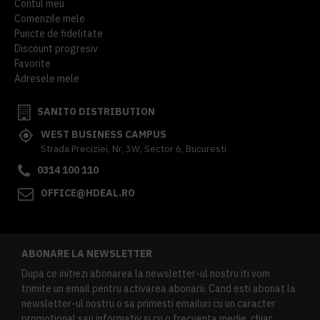
Contul meu
Comenzile mele
Puncte de fidelitate
Discount progresiv
Favorite
Adresele mele
SANITO DISTRIBUTION
WEST BUSINESS CAMPUS
Strada Preciziei, Nr, 3W, Sector 6, Bucuresti
0314 100 110
OFFICE@HDEAL.RO
ABONARE LA NEWSLETTER
Dupa ce initiezi abonarea la newsletter-ul nostru iti vom
trimite un email pentru activarea abonarii. Cand esti abonat la
newsletter-ul nostru o sa primesti emailuri cu un caracter
promotional sau informativ si cu o frecventa medie, chiar