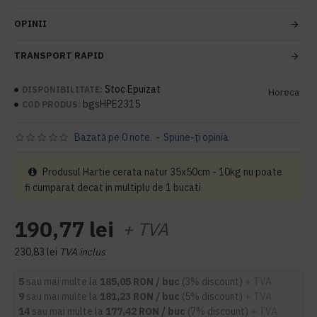
OPINII
TRANSPORT RAPID
Stoc Epuizat
DISPONIBILITATE:
Horeca
bgsHPE2315
COD PRODUS:
Bazată pe 0 note.
-
Spune-ţi opinia
Produsul Hartie cerata natur 35x50cm - 10kg nu poate
fi cumparat decat in multiplu de 1 bucati
190,77 lei
+ TVA
230,83 lei
TVA inclus
5
sau mai multe la
185,05 RON / buc
(3% discount)
+ TVA
9
sau mai multe la
181,23 RON / buc
(5% discount)
+ TVA
14
sau mai multe la
177,42 RON / buc
(7% discount)
+ TVA