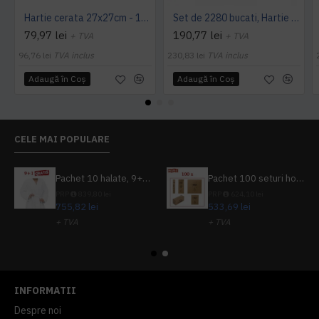
Hartie cerata 27x27cm - 1000 buc.
Set de 2280 bucati, Hartie cerata 25x35cm, 10kg
79,97 lei
190,77 lei
+ TVA
+ TVA
96,76 lei
TVA inclus
230,83 lei
TVA inclus
Adaugă în Coş
Adaugă în Coş
CELE MAI POPULARE
Pachet 10 halate, 9+1 gratuit
Pachet 100 seturi hoteliere, set dentar, set barbierit, casca de dus, pila unghii, set cusut
PRP
839,80 lei
PRP
624,10 lei
755,82 lei
533,69 lei
+ TVA
+ TVA
914,54 lei
TVA inclus
645,76 lei
TVA inclus
INFORMATII
Despre noi