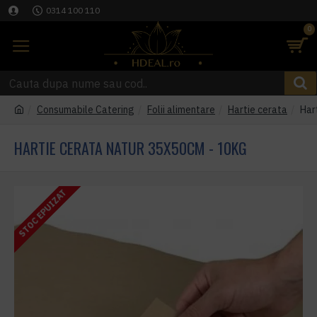
0314 100 110
0
Consumabile Catering
Folii alimentare
Hartie cerata
Har
HARTIE CERATA NATUR 35X50CM - 10KG
STOC EPUIZAT