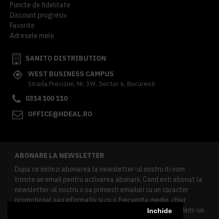
Puncte de fidelitate
Discount progresiv
Favorite
Adresele mele
SANITO DISTRIBUTION
WEST BUSINESS CAMPUS
Strada Preciziei, Nr, 3W, Sector 6, Bucuresti
0314 100 110
OFFICE@HDEAL.RO
ABONARE LA NEWSLETTER
Dupa ce initiezi abonarea la newsletter-ul nostru iti vom
trimite un email pentru activarea abonarii. Cand esti abonat la
newsletter-ul nostru o sa primesti emailuri cu un caracter
promotional sau informativ si cu o frecventa medie, chiar
redusa. Daca doresti sa te dezabonezi poti urma linkul dintr-un
Inchide