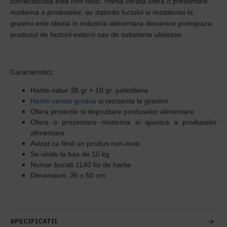
confectionata este non-toxic.
Hartia cerata ofera o prezentare
moderna a produselor, iar datorita
luciului si rezistentei la
grasimi este ideala in industria alimentara deoarece protejeaza
produsul de factorii externi sau de substante uleioase.
Caracteristici:
Hartie natur 38 gr + 10 gr. polietilena
Hartie cerata groasa
si rezisenta la grasimi
Ofera protectie si depozitare produselor alimentare
Ofera o prezentare moderna si igienica a produselor
alimentare
Avizat ca fiind un produs non-toxic
Se vinde la bax de 10 kg
Numar bucati 1140
foi de hartie
Dimensiuni: 35 x 50 cm
SPECIFICATII