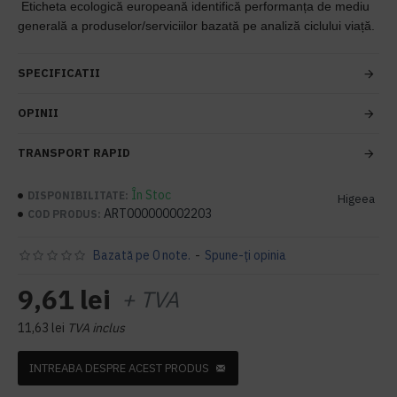
Eticheta ecologică europeană identifică performanța de mediu
generală a produselor/serviciilor bazată pe analiză ciclului viață.
SPECIFICATII
OPINII
TRANSPORT RAPID
În Stoc
DISPONIBILITATE:
Higeea
ART000000002203
COD PRODUS:
Bazată pe 0 note.
-
Spune-ţi opinia
9,61 lei
+ TVA
11,63 lei
TVA inclus
INTREABA DESPRE ACEST PRODUS