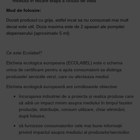
mediului in fiecare etapa a ciclului de viata
Mod de folosire:
Dozati produsul cu grija, astfel incat sa nu consumati mai mult
decat este util. Doza maxima este de 2 apasari ale pompitei
dispenserului (aproximativ 5 ml).
Ce este Ecolabel?
Eticheta ecologica europeana (ECOLABEL) este o schema
unica de certificare pentru a ajuta consumatorii sa distinga
produsele/ serviciile verzi, care nu afecteaza mediul.
Eticheta ecologică europeană are următoarele obiective:
încurajarea industriei de a proiecta și realiza produse care
să aibă un impact minim asupra mediului în timpul fazelor
producție, distribuție, consum utilizare, chiar eliminării,
după folosire;
să furnizeze consumatorilor cele mai bune informații
privind impactul asupra mediului al produselor/serviciilor.