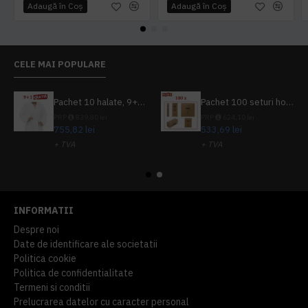
Adaugă în Coş
Adaugă în Coş
CELE MAI POPULARE
Pachet 10 halate, 9+1 gratuit
Pachet 100 seturi hoteliere, set dentar, set barbierit, casca de dus, pila unghii, set cusut
PRP
839,80 lei
PRP
624,10 lei
755,82 lei
533,69 lei
+ TVA
+ TVA
914,54 lei
TVA inclus
645,76 lei
TVA inclus
INFORMATII
Despre noi
Date de identificare ale societatii
Politica cookie
Politica de confidentialitate
Termeni si conditii
Prelucrarea datelor cu caracter personal