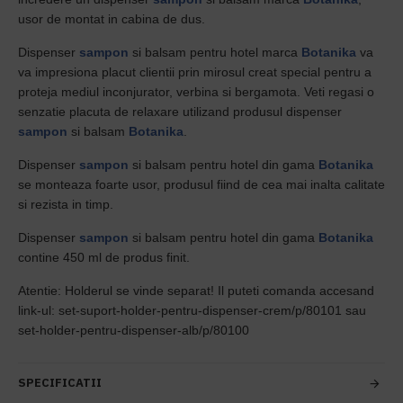
usor de montat in cabina de dus.
Dispenser
sampon
si balsam pentru hotel marca
Botanika
va
va impresiona placut clientii prin mirosul creat special pentru a
proteja mediul inconjurator, verbina si bergamota. Veti regasi o
senzatie placuta de relaxare utilizand produsul dispenser
sampon
si balsam
Botanika
.
Dispenser
sampon
si balsam pentru hotel din gama
Botanika
se monteaza foarte usor, produsul fiind de cea mai inalta calitate
si rezista in timp.
Dispenser
sampon
si balsam pentru hotel din gama
Botanika
contine 450 ml de produs finit.
Atentie: Holderul se vinde separat! Il puteti comanda accesand
link-ul: set-suport-holder-pentru-dispenser-crem/p/80101 sau
set-holder-pentru-dispenser-alb/p/80100
SPECIFICATII