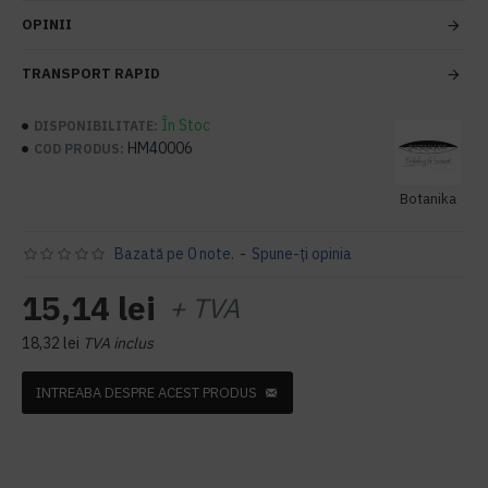
OPINII
TRANSPORT RAPID
În Stoc
DISPONIBILITATE:
HM40006
COD PRODUS:
Botanika
Bazată pe 0 note.
-
Spune-ţi opinia
15,14 lei
+ TVA
18,32 lei
TVA inclus
INTREABA DESPRE ACEST PRODUS