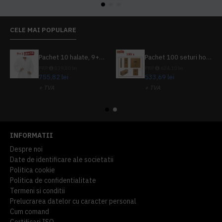
CELE MAI POPULARE
Pachet 10 halate, 9+1 gratuit
Pachet 100 seturi hoteliere, set dentar, set barbierit, casca de dus, pila unghii, set cusut
PRP
839,80 lei
PRP
624,10 lei
755,82 lei
533,69 lei
+ TVA
+ TVA
914,54 lei
TVA inclus
645,76 lei
TVA inclus
INFORMATII
Despre noi
Date de identificare ale societatii
Politica cookie
Politica de confidentialitate
Termeni si conditii
Prelucrarea datelor cu caracter personal
Cum comand
Certificari ISO