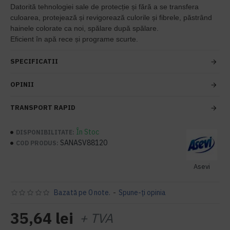
Datorită tehnologiei sale de protecție și fără a se transfera
culoarea, protejează și revigorează culorile și fibrele, păstrând
hainele colorate ca noi, spălare după spălare.
Eficient în apă rece și programe scurte.
SPECIFICATII
OPINII
TRANSPORT RAPID
În Stoc
DISPONIBILITATE:
SANASV88120
COD PRODUS:
Asevi
Bazată pe 0 note.
-
Spune-ţi opinia
35,64 lei
+ TVA