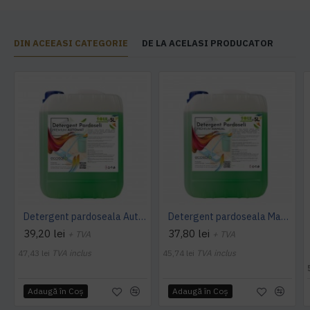
DIN ACEEASI CATEGORIE
DE LA ACELASI PRODUCATOR
Detergent pardoseala Automat premium AQAS
Detergent pardoseala Manual premium 5L Canistra AQAS
39,20 lei
37,80 lei
+ TVA
+ TVA
47,43 lei
TVA inclus
45,74 lei
TVA inclus
Adaugă în Coş
Adaugă în Coş