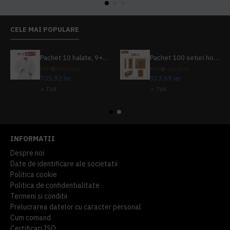
CELE MAI POPULARE
Pachet 10 halate, 9+1 gratuit
Pachet 100 seturi hoteliere, set dentar, set barbierit, casca de dus, pila unghii, set cusut
PRP
839,80 lei
PRP
624,10 lei
755,82 lei
533,69 lei
+ TVA
+ TVA
914,54 lei
TVA inclus
645,76 lei
TVA inclus
INFORMATII
Despre noi
Date de identificare ale societatii
Politica cookie
Politica de confidentialitate
Termeni si conditii
Prelucrarea datelor cu caracter personal
Cum comand
Certificari ISO