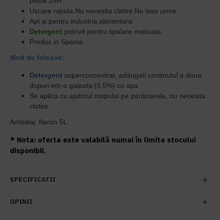
peste 24H.
Uscare rapida.Nu necesita clatire.Nu lasa urme.
Apt si pentru industria alimentara.
Detergent
potrivit pentru spalare manuala.
Produs in Spania.
Mod de folosire:
Detergent
superconcentrat, adaugati continutul a doua
dopuri intr-o galeata (0,5%) cu apa.
Se aplica cu ajutorul mopului pe pardoseala, nu necesita
clatire.
Ambalaj: flacon 5L.
* Nota: oferta este valabilă numai în limita stocului
disponibil.
SPECIFICATII
OPINII