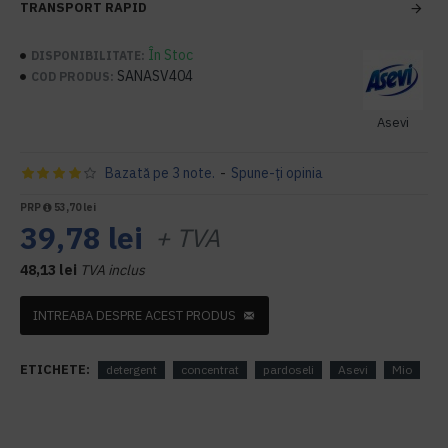
TRANSPORT RAPID
În Stoc
DISPONIBILITATE:
SANASV404
COD PRODUS:
Asevi
Bazată pe 3 note.
-
Spune-ţi opinia
PRP
53,70 lei
39,78 lei
+ TVA
48,13 lei
TVA inclus
INTREABA DESPRE ACEST PRODUS
ETICHETE:
detergent
concentrat
pardoseli
Asevi
Mio