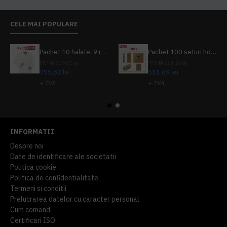
CELE MAI POPULARE
Pachet 10 halate, 9+1 gratuit
Pachet 100 seturi hoteliere, set dentar, set barbierit, casca de dus, pila unghii, set cusut
PRP
839,80 lei
PRP
624,10 lei
755,82 lei
533,69 lei
+ TVA
+ TVA
914,54 lei
TVA inclus
645,76 lei
TVA inclus
INFORMATII
Despre noi
Date de identificare ale societatii
Politica cookie
Politica de confidentialitate
Termeni si conditii
Prelucrarea datelor cu caracter personal
Cum comand
Certificari ISO