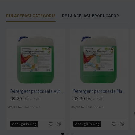
DIN ACEEASI CATEGORIE
DE LA ACELASI PRODUCATOR
Detergent pardoseala Automat premium AQAS
Detergent pardoseala Manual premium 5L Canistra AQAS
39,20 lei
37,80 lei
+ TVA
+ TVA
47,43 lei
TVA inclus
45,74 lei
TVA inclus
Adaugă în Coş
Adaugă în Coş