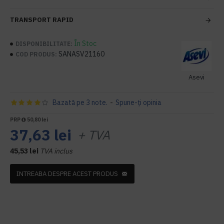
TRANSPORT RAPID
În Stoc
DISPONIBILITATE:
SANASV21160
COD PRODUS:
Asevi
Bazată pe 3 note.
-
Spune-ţi opinia
PRP
50,80 lei
37,63 lei
+ TVA
45,53 lei
TVA inclus
INTREABA DESPRE ACEST PRODUS