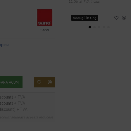
11,06 lei
TVA inclus
Adaugă în Coş
Sano
opinia
PARA ACUM
iscount)
+ TVA
iscount)
+ TVA
discount)
+ TVA
scount anuleaza aceasta reducere