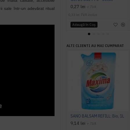
 înaltă calitate, accesibile
0,27 lei
+ TVA
ii sale într-un adevărat ritual
0,33 lei
TVA inclus
Adaugă în Coş
ALTI CLIENTI AU MAI CUMPARAT
SANO BALSAM REFILL: Bio, 1L
9,14 lei
+ TVA