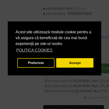
În Stoc
DISPONIBILITATE:
7290102992447
COD PRODUS:
Acest site utilizează module cookie pentru a
Bazată pe 0 note.
-
Spune-ţi 
vă asigura că beneficiați de cea mai bună
experiență pe site-ul nostru
14,67 lei
+ TVA
POLITICA COOKIES
17,75 lei
TVA inclus
Preferinte
Accept
ADAUGĂ ÎN COŞ
CUM
5
sau mai multe la
14,23 RON / buc
(3% d
9
sau mai multe la
13,94 RON / buc
(5% d
14
sau mai multe la
13,64 RON / buc
(7% 
Cupoanele de di