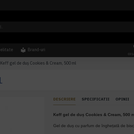
delitate
Brand-uri
031
Keff gel de duș Cookies & Cream, 500 ml
L
DESCRIERE
SPECIFICATII
OPINII
Keff gel de duș
Cookies & Cream
, 500
Gel de duș cu parfum de înghețată de bisc