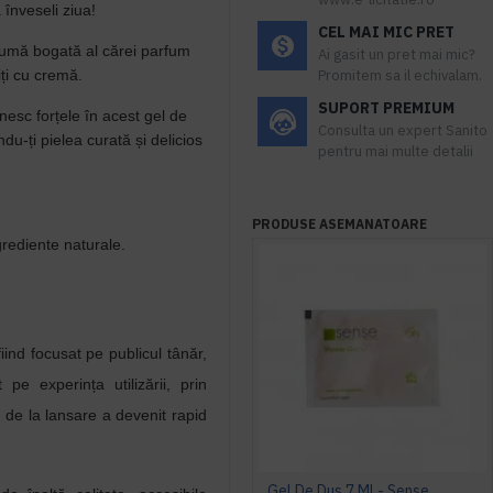
 înveseli ziua!
CEL MAI MIC PRET
pumă bogată al cărei parfum
Ai gasit un pret mai mic?
iți cu cremă.
Promitem sa il echivalam.
SUPORT PREMIUM
nesc forțele în acest gel de
Consulta un expert Sanito
du-ți pielea curată și delicios
pentru mai multe detalii
PRODUSE ASEMANATOARE
grediente naturale.
iind focusat pe publicul tânăr,
e experința utilizării, prin
ă de la lansare a devenit rapid
Gel De Dus 7 Ml - Sense