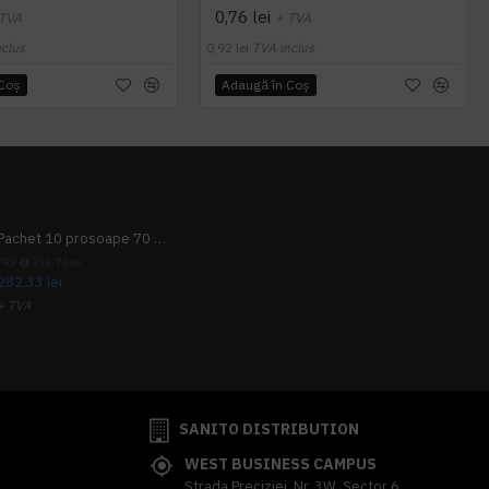
0,76 lei
 TVA
+ TVA
nclus
0,92 lei
TVA inclus
 Coş
Adaugă în Coş
Pachet 10 prosoape 70 x 140cm 9 + 1 gratuit
PRP
313,70 lei
282,33 lei
+ TVA
341,62 lei
TVA inclus
SANITO DISTRIBUTION
WEST BUSINESS CAMPUS
Strada Preciziei, Nr, 3W, Sector 6,