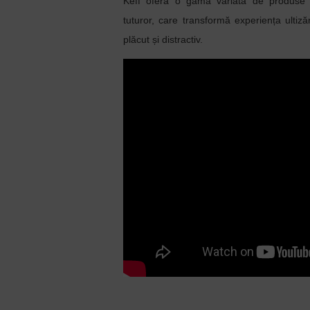
Keff oferă o gamă variată de produse de
tuturor, care transformă experiența ultizăr
plăcut și distractiv.