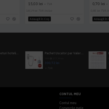
15,03 lei
0,70 lei
+ TVA
+
18,19 lei
TVA inclus
0,85 lei
TVA i
Adaugă în Coş
Adaugă în
Pachet 100 seturi hoteliere, set dentar, set barbierit, casca de dus, pila unghii, set cusut
Pachet Uscator par Valera Action Super Plus + GRATUIT Sampon si gel de dus Tork
i
PRP
377,99 lei
300,72 lei
+ TVA
A inclus
363,87 lei
TVA inclus
CONTUL MEU
Contul meu
Comenzile mele