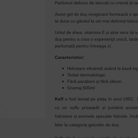
Parfumul delicios de biscuiți cu cremă iți va
Acest gel de duș revigorant formează o s
te duce cu gândul la cei mai delicioși biscu
Untul de shea, vitamina E și aloe vera își u
duș pentru a crea o experiență unică, lasân
parfumată pentru întrea
ga zi.
Caracteristici:
Hidratare eficientă având la bază in
Testat dermatologic.
Fără parabeni și fără silicon.
Gramaj 500ml
Keff
a fost lansat pe piața în anul 1992, f
cu un suflu proaspăt și punând accent p
hidratare și aromele speciale folosite, înc
lider la categoria gelurilor de duș.