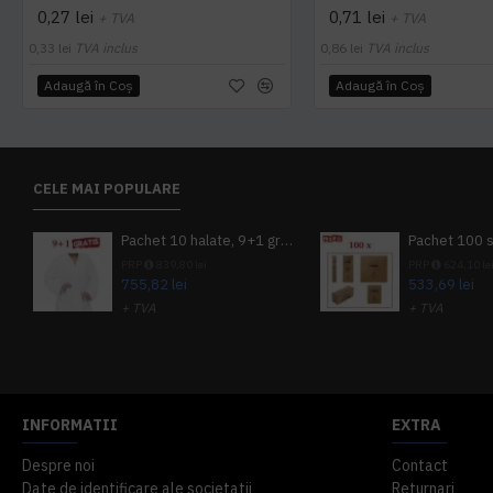
0,27 lei
0,71 lei
+ TVA
+ TVA
0,33 lei
TVA inclus
0,86 lei
TVA inclus
Adaugă în Coş
Adaugă în Coş
CELE MAI POPULARE
Pachet 10 halate, 9+1 gratuit
PRP
839,80 lei
PRP
624,10 le
755,82 lei
533,69 lei
+ TVA
+ TVA
914,54 lei
TVA inclus
645,76 lei
TV
INFORMATII
EXTRA
Despre noi
Contact
Date de identificare ale societatii
Returnari