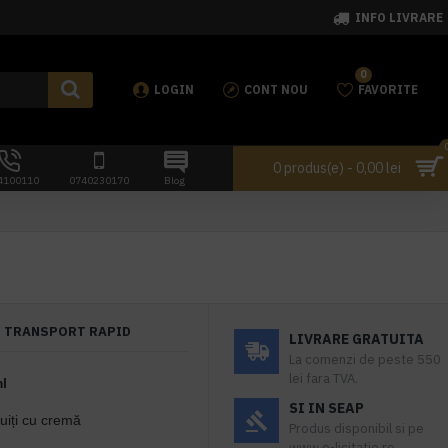
INFO LIVRARE
0
LOGIN
CONT NOU
FAVORITE
0 produs(e) - 0,00 lei
4100110
0740230170
Blog
TRANSPORT RAPID
LIVRARE GRATUITA
La comenzi de peste 550
lei fara TVA.
m
l
SI IN SEAP
uiți cu cremă
Produs disponibil si pe
www.e-licitatie.ro