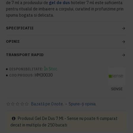
de 7 ml a produsului de
gel de dus
hotelier 7 ml este suficienta
pentru ritualul de imbaiere a corpului, curatind in profunzime prin
spuma bogata si delicata.
SPECIFICATII
OPINII
TRANSPORT RAPID
În Stoc
DISPONIBILITATE:
HM30030
COD PRODUS:
SENSE
Bazată pe 0 note.
-
Spune-ţi opinia
Produsul Gel De Dus 7 Ml - Sense nu poate fi cumparat
decat in multiplu de 250 bucati