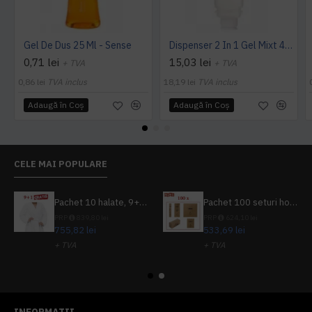
Gel De Dus 25 Ml - Sense
Dispenser 2 In 1 Gel Mixt 450 Ml - Botanika
0,71 lei
15,03 lei
+ TVA
+ TVA
0,86 lei
TVA inclus
18,19 lei
TVA inclus
Adaugă în Coş
Adaugă în Coş
CELE MAI POPULARE
Pachet 10 halate, 9+1 gratuit
Pachet 100 seturi hoteliere, set dentar, set barbierit, casca de dus, pila unghii, set cusut
PRP
839,80 lei
PRP
624,10 lei
755,82 lei
533,69 lei
+ TVA
+ TVA
914,54 lei
TVA inclus
645,76 lei
TVA inclus
INFORMATII