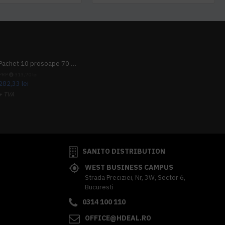
Pachet 10 prosoape 70 x 140cm 9 + 1 gratuit
PRP
313,70 lei
282,33 lei
+ TVA
341,62 lei
TVA inclus
SANITO DISTRIBUTION
WEST BUSINESS CAMPUS
Strada Preciziei, Nr, 3W, Sector 6,
Bucuresti
0314 100 110
OFFICE@HDEAL.RO