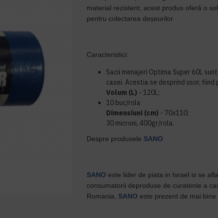
material rezistent, acest produs oferă o solu
pentru colectarea deșeurilor.
Caracteristici:
Sacii menajeri Optima Super 60L sunt 
casei. Acestia se desprind usor, fiind 
Volum (L)
- 120L;
10 buc/rola
Dimensiuni (cm)
- 70x110;
30 microni, 400gr/rola.
Despre produsele
SANO
SANO
este lider de piata in Israel si se afl
consumatorii deproduse de curatenie a casei
Romania,
SANO
este prezent de mai bine 