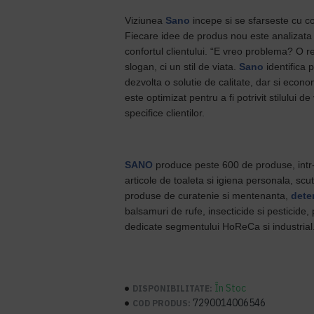
Viziunea
Sano
incepe si se sfarseste cu 
Fiecare idee de produs nou este analizata 
confortul clientului. “E vreo problema? O 
slogan, ci un stil de viata.
Sano
identifica 
dezvolta o solutie de calitate, dar si eco
este optimizat pentru a fi potrivit stilului de
specifice clientilor.
SANO
produce peste 600 de produse, intr-o
articole de toaleta si igiena personala, scut
produse de curatenie si mentenanta,
dete
balsamuri de rufe, insecticide si pesticide,
dedicate segmentului HoReCa si industrial
În Stoc
DISPONIBILITATE:
7290014006546
COD PRODUS: