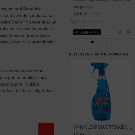
PRP
6,56 lei
consumatorul
Sano
loial.
4,86 lei
+ TVA
tinand cont de sanatatea si
rezolva
Sano
!” nu este doar un
5,88 lei
TVA inclus
problemele consumatorului si
Adaugă în Coş
nomica. Fiecare produs
Sano
 viata, nevoilor si preferintelor
ALTI CLIENTI AU MAI CUMPARAT
 varietate de categorii:
ece pentru adulti si copii,
rgent
pudra, lichizi si
 produse din hartie si produse
.
SANO CLEAR BLUE TRIGGER, 1l, detergent geam
12,51 lei
+ TVA