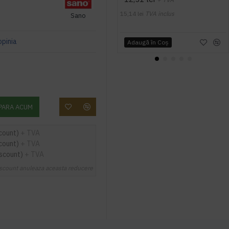
15,14 lei
TVA inclus
Sano
opinia
Adaugă în Coş
PARA ACUM
count)
+ TVA
count)
+ TVA
iscount)
+ TVA
scount anuleaza aceasta reducere