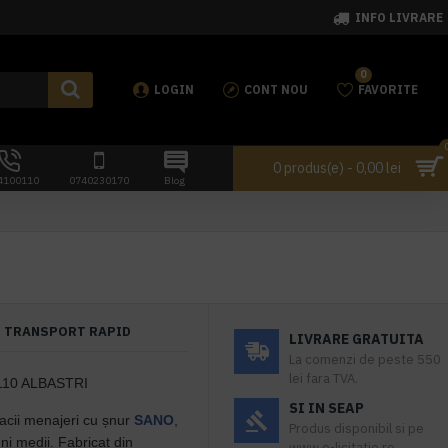
INFO LIVRARE
0
LOGIN
CONT NOU
FAVORITE
0 produs(e) - 0,00 lei
4100110
0740230170
Blog
TRANSPORT RAPID
LIVRARE GRATUITA
La comenzi de peste 550
lei fara TVA.
110 ALBASTRI
SI IN SEAP
sacii menajeri cu șnur
SANO
,
Produs disponibil si pe
ni medii. Fabricat din
www.e-licitatie.ro