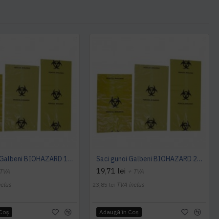
Saci gunoi Galbeni BIOHAZARD 10 litri
Saci gunoi Galbeni BIOHAZARD 20 litri, 50 bucati
19,71 lei
 TVA
+ TVA
nclus
23,85 lei
TVA inclus
 Coş
Adaugă în Coş