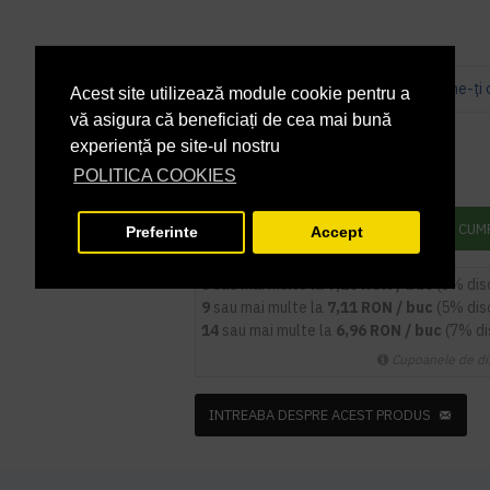
Bazată pe 0 note.
-
Spune-ţi 
Acest site utilizează module cookie pentru a
vă asigura că beneficiați de cea mai bună
7,48 lei
+ TVA
experiență pe site-ul nostru
POLITICA COOKIES
9,05 lei
TVA inclus
ADAUGĂ ÎN COŞ
CUM
Preferinte
Accept
5
sau mai multe la
7,26 RON / buc
(3% dis
9
sau mai multe la
7,11 RON / buc
(5% dis
14
sau mai multe la
6,96 RON / buc
(7% d
Cupoanele de di
INTREABA DESPRE ACEST PRODUS