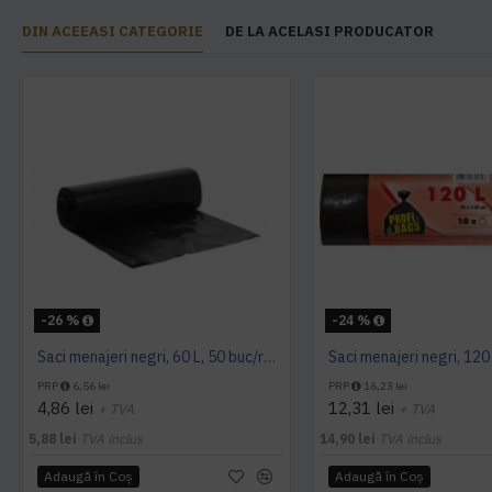
DIN ACEEASI CATEGORIE
DE LA ACELASI PRODUCATOR
-26 %
-24 %
Saci menajeri negri, 60 L, 50 buc/rola
PRP
6,56 lei
PRP
16,23 lei
4,86 lei
12,31 lei
+ TVA
+ TVA
5,88 lei
TVA inclus
14,90 lei
TVA inclus
Adaugă în Coş
Adaugă în Coş