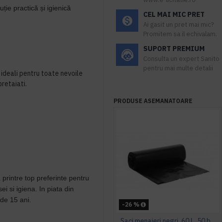
ție practică și igienică
CEL MAI MIC PRET
Ai gasit un pret mai mic?
Promitem sa il echivalam.
SUPORT PREMIUM
Consulta un expert Sanito
pentru mai multe detalii
ideali pentru toate nevoile
pretaiati.
PRODUSE ASEMANATOARE
a printre top preferinte pentru
 si igiena. In piata din
de 15 ani.
-26 %
Saci menajeri negri, 60 L, 50 buc/rola