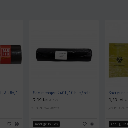
Saci menajeri negri, 120 L, Alufix, 10 buc/rola
Saci menajeri 240 L, 10 buc / rola
7,09 lei
0,39 lei
+ TVA
+
8,58 lei
TVA inclus
0,47 lei
TVA i
Adaugă în Coş
Adaugă în