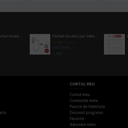
Pachet 100 seturi hoteliere, set dentar, set barbierit, casca de dus, pila unghii, set cusut
Pachet Uscator par Valera Action Super Plus + GRATUIT Sampon si gel de dus Tork
i
PRP
377,99 lei
300,72 lei
+ TVA
A inclus
363,87 lei
TVA inclus
CONTUL MEU
Contul meu
Comenzile mele
Puncte de fidelitate
ata
Discount progresiv
Favorite
Adresele mele