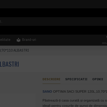
delitate
Brand-uri
031
0,70*110 ALBASTRI
ALBASTRI
DESCRIERE
SPECIFICATII
OPINII
SANO
OPTIMA SACI SUPER 120L,10,70*
Păstrează-ți casa curată și organizată cu 
ideali pentru coșurile de gunoi de dimensiu