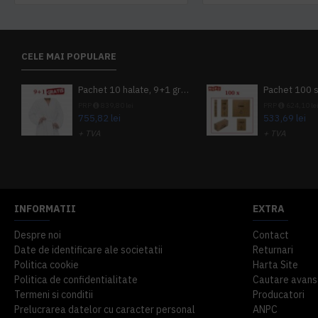
CELE MAI POPULARE
Pachet 10 halate, 9+1 gratuit
PRP
839,80 lei
PRP
624,10 le
755,82 lei
533,69 lei
+ TVA
+ TVA
914,54 lei
TVA inclus
645,76 lei
TV
INFORMATII
EXTRA
Despre noi
Contact
Date de identificare ale societatii
Returnari
Politica cookie
Harta Site
Politica de confidentialitate
Cautare avans
Termeni si conditii
Producatori
Prelucrarea datelor cu caracter personal
ANPC