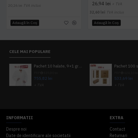
26,94 lei
+ TVA
20,26 lei
TVA inclus
32,60 lei
TVA inclus
Adaugă în Coş
Adaugă în Coş
CELE MAI POPULARE
Pachet 10 halate, 9+1 gratuit
PRP
839,80 lei
PRP
624,10 le
755,82 lei
533,69 lei
+ TVA
+ TVA
914,54 lei
TVA inclus
645,76 lei
TV
INFORMATII
EXTRA
Despre noi
Contact
Date de identificare ale societatii
Returnari