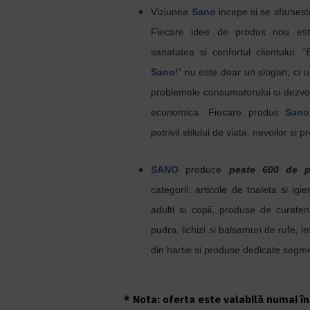
Viziunea
Sano
incepe si se sfarses
Fiecare idee de produs nou est
sanatatea si confortul clientului.
“
Sano
!”
nu este doar un slogan, ci un
problemele consumatorului si dezvolt
economica. Fiecare produs
Sano
potrivit stilului de viata, nevoilor si pr
SANO
produce
peste 600 de p
categorii: articole de toaleta si ig
adulti si copii, produse de curat
pudra, lichizi si balsamuri de rufe, i
din hartie si produse dedicate segme
* Nota: oferta este valabilă numai în 