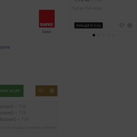
9,62 lei
TVA inclus
Adaugă în Coş
Sano
opinia
PARA ACUM
iscount)
+ TVA
iscount)
+ TVA
discount)
+ TVA
scount anuleaza aceasta reducere