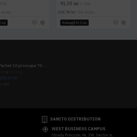
91,55 lei
 TVA
+ TVA
 inclus
110,78 lei
TVA inclus
 Coş
Adaugă în Coş
Pachet 10 prosoape 70 x 140cm 9 + 1 gratuit
PRP
313,70 lei
282,33 lei
+ TVA
341,62 lei
TVA inclus
SANITO DISTRIBUTION
WEST BUSINESS CAMPUS
Strada Preciziei, Nr, 3W, Sector 6,