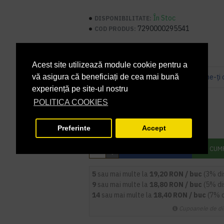
În Stoc
DISPONIBILITATE:
7290000295541
COD PRODUS:
Acest site utilizează module cookie pentru a
Bazată pe 0 note.
-
Spune-ţi 
vă asigura că beneficiați de cea mai bună
experiență pe site-ul nostru
PRP
22,88 lei
POLITICA COOKIES
19,79 lei
+ TVA
23,95 lei
TVA inclus
Preferinte
Accept
ADAUGĂ ÎN COŞ
CUM
5
sau mai multe la
19,20 RON / buc
(3% d
9
sau mai multe la
18,80 RON / buc
(5% d
14
sau mai multe la
18,40 RON / buc
(7% 
Cupoanele de di