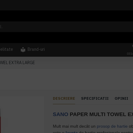
delitate
Brand-uri
031
OWEL EXTRA LARGE
DESCRIERE
SPECIFICATII
OPINII
SANO
PAPER MULTI TOWEL 
Mult mai mult decât un
prosop de hartie
ob
este o
laveta
de hartie profesionala pentru 