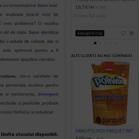
te cu consumatorul
Sano
loial.
16,74 lei
+ TVA
e analizata tinand cont de
20,26 lei
TVA inclus
E vreo problema? O rezolva
 stil de viata.
Sano
identifica
Adaugă în Coş
a o solutie de calitate, dar si
este optimizat pentru a fi
ALTI CLIENTI AU MAI CUMPARAT
eferintelor specifice clientilor.
roduse,
intr-o varietate de
iena personala, scutece pentru
enie si mentenanta,
detergent
nsecticide si pesticide, produse
ntului HoReCa si industrial.
SANO POLIWIX PARQUET REFILL Manual, 750 ml, detergent parchet
limita stocului disponibil.
7,95 lei
+ TVA