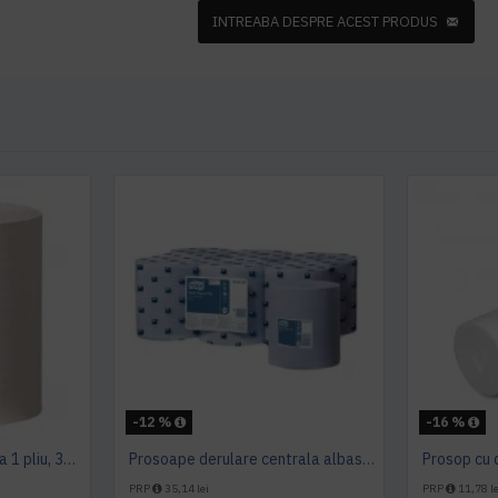
INTREABA DESPRE ACEST PRODUS
-12 %
-16 %
Prosop derulare centrala 1 pliu, 300 m Tork
Prosoape derulare centrala albastru 2 pliuri 150 m Tork, portionate
PRP
35,14 lei
PRP
11,78 le