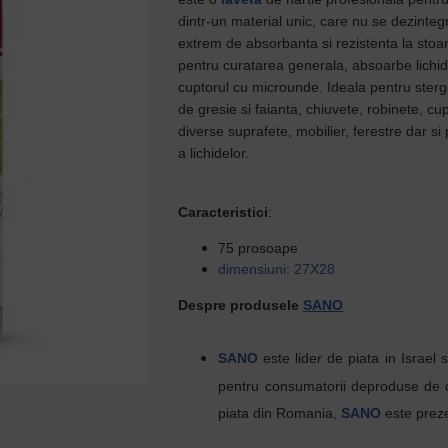
dintr-un material unic, care nu se dezinte
extrem de absorbanta si rezistenta la stoar
pentru curatarea generala, absoarbe lichidel
cuptorul cu microunde. Ideala pentru sterg
de gresie si faianta, chiuvete, robinete, cup
diverse suprafete, mobilier, ferestre dar si
a lichidelor.
Caracteristici
:
75 prosoape
dimensiuni: 27X28
Despre produsele
SANO
SANO
este lider de piata in Israel s
pentru
consumatorii
deproduse
de
piata din Romania,
SANO
este
prez