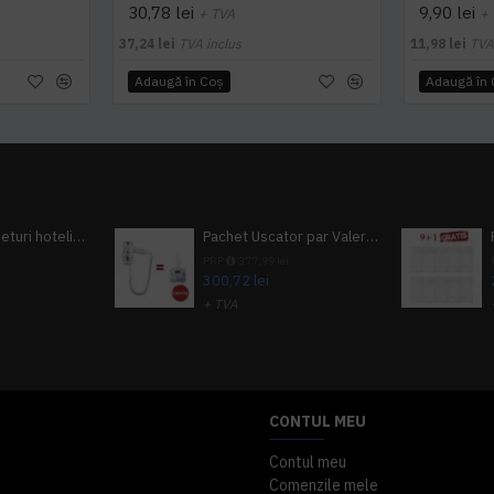
30,78 lei
9,90 lei
+ TVA
+
37,24 lei
TVA inclus
11,98 lei
TVA
Adaugă în Coş
Adaugă în
Pachet 100 seturi hoteliere, set dentar, set barbierit, casca de dus, pila unghii, set cusut
Pachet Uscator par Valera Action Super Plus + GRATUIT Sampon si gel de dus Tork
i
PRP
377,99 lei
300,72 lei
+ TVA
A inclus
363,87 lei
TVA inclus
CONTUL MEU
Contul meu
Comenzile mele