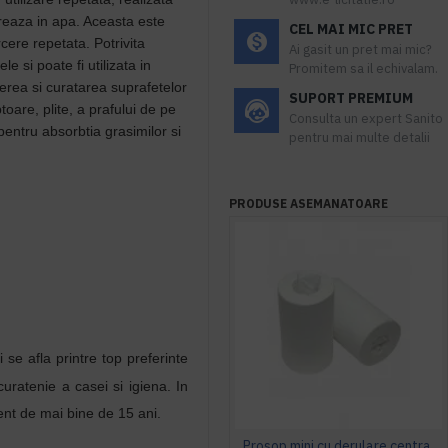
greaza in apa. Aceasta este
CEL MAI MIC PRET
cere repetata. Potrivita
Ai gasit un pret mai mic?
e si poate fi utilizata in
Promitem sa il echivalam.
erea si curatarea suprafetelor
SUPORT PREMIUM
toare, plite, a prafului de pe
Consulta un expert Sanito
 pentru absorbtia grasimilor si
pentru mai multe detalii
PRODUSE ASEMANATOARE
i se afla printre top preferinte
curatenie
a
casei
s
i
igiena
. In
ent
de
mai
bine de 15
ani
.
Prosop mini cu derulare centrala 1 pliu, 120 m Tork