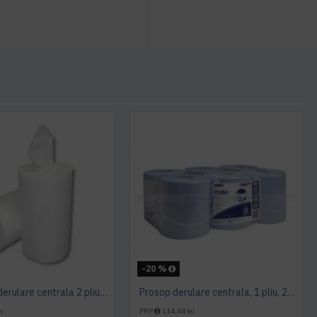
-20 %
Prosop cu derulare centrala 2 pliuri 100 m, portionata, alb, celuloza 100%, AQAS
Prosop derulare centrala, 1 pliu, 200 m Wypall L10
i
PRP
114,44 lei