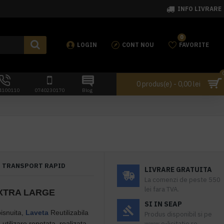
INFO LIVRARE
0
LOGIN
CONT NOU
FAVORITE
0 produs(e) - 0,00 lei
4100110
0740230170
Blog
TRANSPORT RAPID
LIVRARE GRATUITA
La comenzi de peste 550
lei fara TVA.
EXTRA LARGE
SI IN SEAP
isnuita,
Laveta
Reutilizabila
Produs disponibil si pe
utilizare repetata, realizata
www.e-licitatie.ro