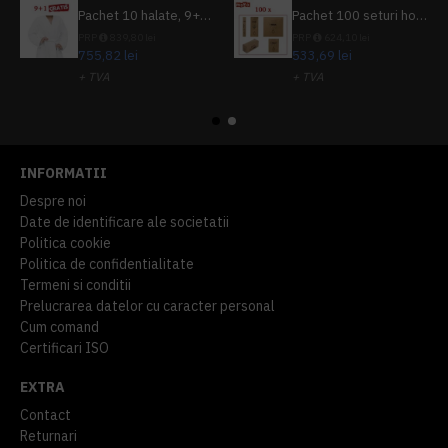
Pachet 10 halate, 9+1 gratuit
Pachet 100 seturi hoteliere, set dentar, set barbierit, casca de dus, pila unghii, set cusut
PRP
839,80 lei
PRP
624,10 lei
755,82 lei
533,69 lei
+ TVA
+ TVA
914,54 lei
TVA inclus
645,76 lei
TVA inclus
INFORMATII
Despre noi
Date de identificare ale societatii
Politica cookie
Politica de confidentialitate
Termeni si conditii
Prelucrarea datelor cu caracter personal
Cum comand
Certificari ISO
EXTRA
Contact
Returnari