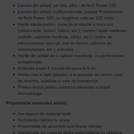
Lavete
din airlaid, pe rola, albe - AirTech Power 320
Lavete
din airlaid multifunctionale,
Lucart
Professional
AirTech Power 320, cu lungimea rolei de 122 metri.
Hartie ideala pentru: zone de productie a mancarii
(restaurante, puburi, fabrici, etc.); centre / spatii medicale
(spitale, cabinete medicale, clinici, etc.); centre de
infrumusetare (spa-uri, sali de fitness, saloane de
infrumusetare, etc.); industrie.
Hartie din airlaid de o calitate excelenta, cu performante
exceptionale.
O
laveta
poate fi folosita de pana la 9 ori.
Hartia vine in tiple (plastic) si in pachete de carton, usor
de deschis, aplatizat si usor de transportat.
Produs avizat pentru contactul alimentar si testat
dermatologic.
Proprietatile materialui airlaid:
Are aspect de material textil
Rezistenta ridicata la uzura
Proprietatile de absorbtie sunt foarte ridicate
Combinatie de material dintre polipropilena cu celuloza