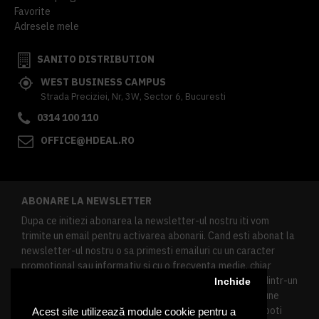
Favorite
Adresele mele
SANITO DISTRIBUTION
WEST BUSINESS CAMPUS
Strada Preciziei, Nr, 3W, Sector 6, Bucuresti
0314 100 110
OFFICE@HDEAL.RO
ABONARE LA NEWSLETTER
Dupa ce initiezi abonarea la newsletter-ul nostru iti vom
trimite un email pentru activarea abonarii. Cand esti abonat la
newsletter-ul nostru o sa primesti emailuri cu un caracter
promotional sau informativ si cu o frecventa medie, chiar
redusa. Daca doresti sa te dezabonezi poti urma linkul dintr-un
Inchide
newsletter primit, daca esti client inregistrat ai o sectiune
speciala in contul tau in acest scop, si de asemenea ne poti
Acest site utilizează module cookie pentru a