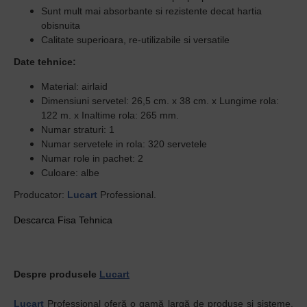
Sunt mult mai absorbante si rezistente decat hartia
obisnuita
Calitate superioara, re-utilizabile si versatile
Date tehnice:
Material: airlaid
Dimensiuni servetel: 26,5 cm. x 38 cm. x Lungime rola:
122 m. x Inaltime rola: 265 mm.
Numar straturi: 1
Numar servetele in rola: 320 servetele
Numar role in pachet: 2
Culoare: albe
Producator:
Lucart
Professional.
Descarca Fisa Tehnica
Despre produsele
Lucart
Lucart
Professional oferă o gamă largă de produse și sisteme.