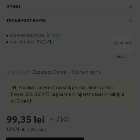
OPINII
TRANSPORT RAPID
În Stoc
DISPONIBILITATE:
851271J
COD PRODUS:
Lucart
Bazată pe 0 note.
-
Spune-ţi opinia
Produsul Lavete din airlaid, pe rola, albe - AirTech
Power 320, LUCART nu poate fi cumparat decat in multiplu
de 2 bucati
99,35 lei
+ TVA
120,21 lei
TVA inclus