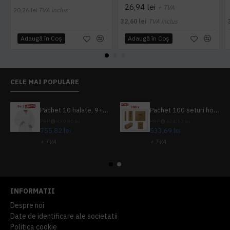
26,94 lei
+ TVA
20,26 lei
TVA inclus
32,60 lei
TVA inclus
Adaugă în Coş
Adaugă în Coş
CELE MAI POPULARE
Pachet 10 halate, 9+1 gratuit
Pachet 100 seturi hoteliere, set dentar, set barbierit, casca de dus, pila unghii, set cusut
PRP
839,80 lei
PRP
624,10 lei
755,82 lei
533,69 lei
+ TVA
+ TVA
914,54 lei
TVA inclus
645,76 lei
TVA inclus
INFORMATII
Despre noi
Date de identificare ale societatii
Politica cookie