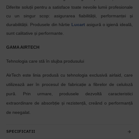
Diferite soluții pentru a satisface toate nevoile lumii profesionale
cu un singur scop: asigurarea fiabilității, performanței și
durabilității. Produsele din hârtie
Lucart
asigură o igienă ideală,
sunt calitative și performante.
GAMA AIRTECH
Tehnologia care stă în slujba produsului
AirTech este linia produsă cu tehnologia exclusivă airlaid, care
utilizează aer în procesul de fabricație a fibrelor de celuloză
pură. Prin urmare, produsele dezvoltă caracteristici
extraordinare de absorbție și rezistență, creând o performanță
de neegalat.
SPECIFICATII