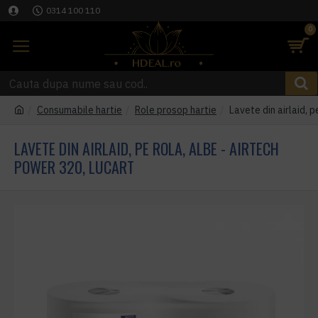
0314 100 110
0
Consumabile hartie
Role prosop hartie
Lavete din airlaid, 
LAVETE DIN AIRLAID, PE ROLA, ALBE - AIRTECH
POWER 320, LUCART