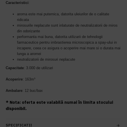
Caracteristici
:
aroma este mai puternica, datorita uleiurilor de o calitate
ridicata
mirosurile neplacute sunt inlaturate de neutralizatorii de miros
din odorizante
performanta mai buna, datorita utilizarii de tehnologii
farmaceutice pentru imbrastierea microscopica a spay-ului in
incapere, ceea ce asigura o acoperire mai mare si o durata mai
lunga a aromei
neutralizatorii de mirosuri neplacute
Capacitate
: 3.000 de utilizari
Acoperire
:
163m³
Ambalare
: 12 buc/bax
* Nota: oferta este valabilă numai în limita stocului
disponibil.
SPECIFICATII