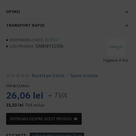
OPINII
TRANSPORT RAPID
În Stoc
DISPONIBILITATE:
SANH4Y11006
COD PRODUS:
Hygiene 4 You
Bazată pe 0 note.
-
Spune-ţi opinia
PRP
32,58 lei
26,06 lei
+ TVA
31,53 lei
TVA inclus
INTREABA DESPRE ACEST PRODUS
ETICHETE:
Lollypop Mini Odorizant 75 ml