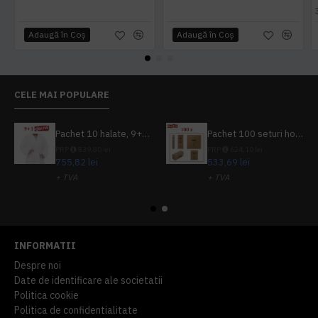
Adaugă în Coş
Adaugă în Coş
CELE MAI POPULARE
Pachet 10 halate, 9+1 gratuit
Pachet 100 seturi hoteliere, set dentar, set barbierit, casca de dus, pila unghii, set cusut
PRP
839,80 lei
PRP
624,10 lei
755,82 lei
533,69 lei
+ TVA
+ TVA
914,54 lei
TVA inclus
645,76 lei
TVA inclus
INFORMATII
Despre noi
Date de identificare ale societatii
Politica cookie
Politica de confidentialitate