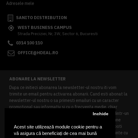
Adresele mele
SANITO DISTRIBUTION
WEST BUSINESS CAMPUS
Strada Preciziei, Nr, 3W, Sector 6, Bucuresti
0314 100 110
OFFICE@HDEAL.RO
ABONARE LA NEWSLETTER
Dupa ce initiezi abonarea la newsletter-ul nostru iti vom
trimite un email pentru activarea abonarii. Cand esti abonat la
newsletter-ul nostru o sa primesti emailuri cu un caracter
promotional sau informativ si cu o frecventa medie, chiar
redusa. Daca doresti sa te dezabonezi poti urma linkul dintr-un
Inchide
newsletter primit, daca esti client inregistrat ai o sectiune
speciala in contul tau in acest scop, si de asemenea ne poti
Acest site utilizează module cookie pentru a
contacta oricand pe email pentru orice intrebari sau cerinte cu
vă asigura că beneficiați de cea mai bună