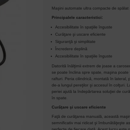
Maşini automate ultra compacte de spălat s
Principalele caracteristici:
Accesibilitate în spaţiile înguste
Curăţare şi uscare eficiente
Siguranţă şi simplitate
Încredere deplină
Accesibilitate în spaţiile înguste
Datorită înălţimii extrem de joase a caroser
se poate înclina spre spate, maşina poate 
rafturi. Peria cilindrică, montată în lateral,
de-a lungul pereţilor şi accesul în colţuri.
periei ajută la îndepărtarea soluţiei de cura
în spate.
Curăţare şi uscare eficiente
Faţă de curăţarea manuală, această maşin
semnificativ mai ridicat şi îmbunătăţeşte
perfecte de fiecare dată. Acest lucru este ob