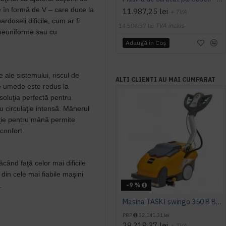
e în formă de V – care duce la
11.987,25 lei
+ TVA
rdoseli dificile, cum ar fi
14.504,57 lei
TVA inclus
i neuniforme sau cu
Adaugă în Coş
e ale sistemului, riscul de
ALTI CLIENTI AU MAI CUMPARAT
le umede este redus la
luţia perfectă pentru
cu circulaţie intensă. Mânerul
ţie pentru mână permite
i confort.
̆când faţă celor mai dificile
din cele mai fiabile maşini
̆.
-9 %
Masina TASKI swingo 350 B BMS EURO
PRP
32.141,31 lei
29.219,37 lei
+ TVA