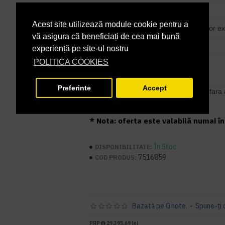
Acest site utilizează module cookie pentru a
7523903
Încărcător 
vă asigura că beneficiați de cea mai bună
experiență pe site-ul nostru
POLITICA COOKIES
Preferinte
Accept
NOTA: Pretul initial al produsului este fara
vor adauga dupa caz accesoriile.
* Nota: oferta este valabilă numai în 
În Stoc
DISPONIBILITATE:
7516859
COD PRODUS:
Bazată pe 0 note.
-
Spune-ţi 
PRP
29.395,69 lei