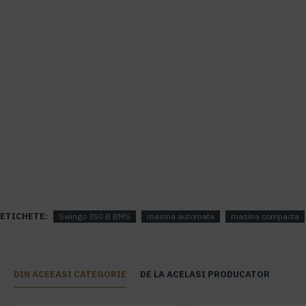
ETICHETE:
Swingo 350 B BMS
masina automata
masina compacta
DIN ACEEASI CATEGORIE
DE LA ACELASI PRODUCATOR