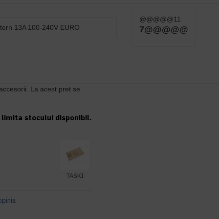
@@@@@11
extern 13A 100-240V EURO
7@@@@@
 accesorii. La acest pre
t se
limita stocului disponibil.
TASKI
opinia