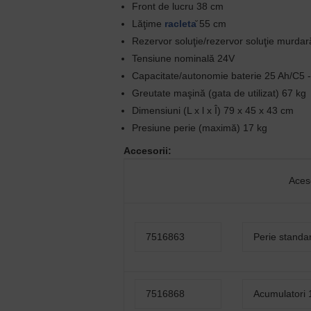
Front de lucru 38 cm
Lăţime
racleta
̆ 55 cm
Rezervor soluţie/rezervor soluţie murdara
Tensiune nominală 24V
Capacitate/autonomie baterie 25 Ah/C5 - p
Greutate maşină (gata de utilizat) 67 kg
Dimensiuni (L x l x Î) 79 x 45 x 43 cm
Presiune perie (maximă) 17 kg
Accesorii:
Aceso
7516863
Perie standa
7516868
Acumulatori