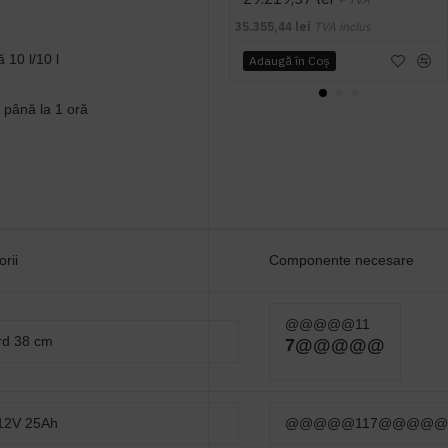
35.355,44 lei
TVA inclus
̆ 10 l/10 l
Adaugă în Coş
ână la 1 oră
rii
Componente necesare
@@@@@11
rd 38 cm
7@@@@@
 12V 25Ah
@@@@@117@@@@