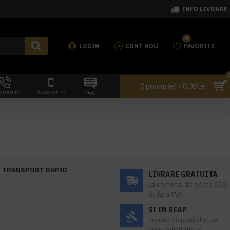
INFO LIVRARE
0
LOGIN
CONT NOU
FAVORITE
0 produs(e) - 0,00 lei
4100110
0740230170
Blog
TRANSPORT RAPID
LIVRARE GRATUITA
La comenzi de peste 550
lei fara TVA.
SI IN SEAP
Produs disponibil si pe
www.e-licitatie.ro