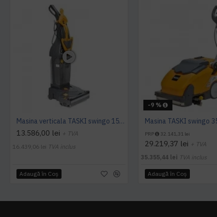
-9 %
Masina verticala TASKI swingo 150 E EURO, 1100W
13.586,00 lei
+ TVA
PRP
32.141,31 lei
29.219,37 lei
+ TVA
16.439,06 lei
TVA inclus
35.355,44 lei
TVA inclus
Adaugă în Coş
Adaugă în Coş