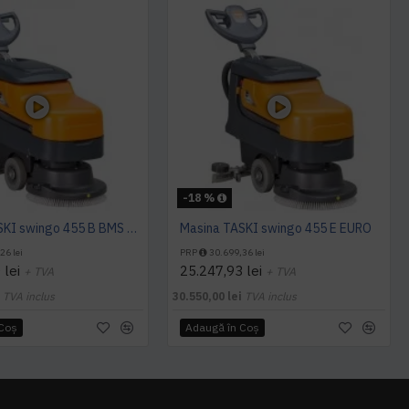
-18 %
Masina TASKI swingo 455 B BMS EURO, 900 W
Masina TASKI swingo 455 E EURO
26 lei
PRP
30.699,36 lei
 lei
25.247,93 lei
+ TVA
+ TVA
i
TVA inclus
30.550,00 lei
TVA inclus
 Coş
Adaugă în Coş