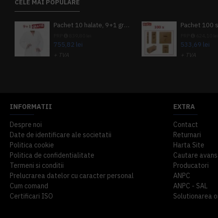
CELE MAI POPULARE
Pachet 10 halate, 9+1 gratuit
PRP
839,80 lei
PRP
624,10 le
755,82 lei
533,69 lei
+ TVA
+ TVA
914,54 lei
TVA inclus
645,76 lei
TV
INFORMATII
EXTRA
Despre noi
Contact
Date de identificare ale societatii
Returnari
Politica cookie
Harta Site
Politica de confidentialitate
Cautare avans
Termeni si conditii
Producatori
Prelucrarea datelor cu caracter personal
ANPC
Cum comand
ANPC - SAL
Certificari ISO
Solutionarea onl