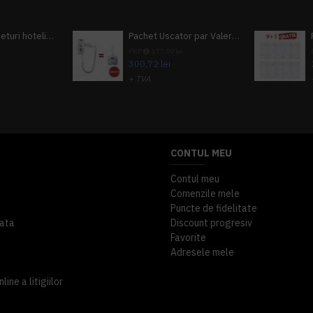
Pachet 100 seturi hoteliere, set dentar, set barbierit, casca de dus, pila unghii, set cusut
Pachet Uscator par Valera Action Super Plus + GRATUIT Sampon si gel de dus Tork
i
PRP
377,99 lei
300,72 lei
+ TVA
A inclus
363,87 lei
TVA inclus
CONTUL MEU
Contul meu
Comenzile mele
Puncte de fidelitate
ata
Discount progresiv
Favorite
Adresele mele
ine a litigiilor