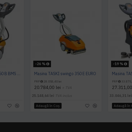
-26 %
-19 %
Masina TASKI swingo 350 B BMS EURO
Masina TASKI swingo 350 E EURO
PRP
28.058,40 lei
PRP
33.875,
20.784,00 lei
27.311,00
+ TVA
25.148,64 lei
TVA inclus
33.046,31 le
Adaugă în Coş
Adaugă în