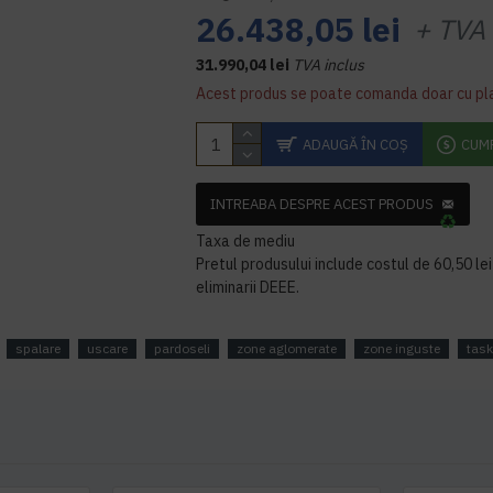
26.438,05 lei
+ TVA
31.990,04 lei
TVA inclus
Acest produs se poate comanda doar cu pl
ADAUGĂ ÎN COŞ
CUM
INTREABA DESPRE ACEST PRODUS
Taxa de mediu
Pretul produsului include costul de 60,50 lei 
eliminarii DEEE.
spalare
uscare
pardoseli
zone aglomerate
zone inguste
task