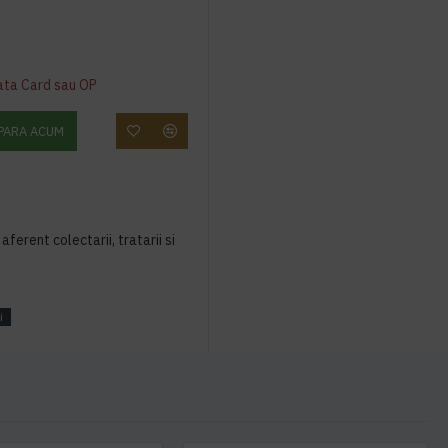
ata Card sau OP
PARA ACUM
aferent colectarii, tratarii si
i