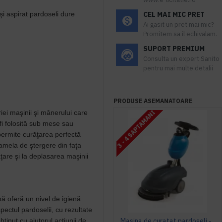
̧i aspirat pardoseli dure
CEL MAI MIC PRET
Ai gasit un pret mai mic?
Promitem sa il echivalam.
SUPORT PREMIUM
Consulta un expert Sanito
pentru mai multe detalii
PRODUSE ASEMANATOARE
iei maşinii şi mânerului care
3 - 4 SAPTAMANI
fi folosită sub mese sau
 permite curăţarea perfectă
 Lamela de ştergere din faţa
̆ţare şi la deplasarea maşinii
ă oferă un nivel de igienă
 aspectul pardoselii, cu rezultate
ţinut cu ajutorul acţiunii de
Masina de curatat pardoseli - Labomat 35 B