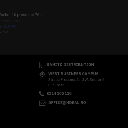
Pachet 10 prosoape 70 x 140cm 9 + 1 gratuit
PRP
313,70 lei
282,33 lei
+ TVA
341,62 lei
TVA inclus
SANITO DISTRIBUTION
WEST BUSINESS CAMPUS
Strada Preciziei, Nr, 3W, Sector 6,
Bucuresti
0314 100 110
OFFICE@HDEAL.RO