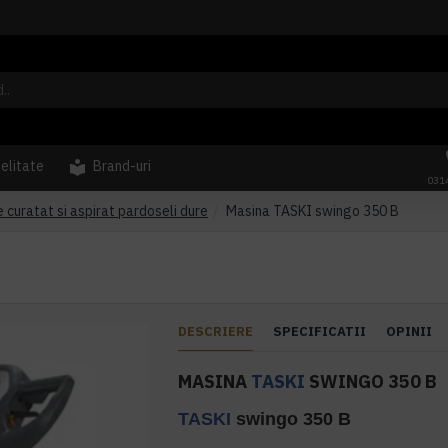
delitate
Brand-uri
031
e curatat si aspirat pardoseli dure
Masina TASKI swingo 350 B
DESCRIERE
SPECIFICATII
OPINII
MASINA
TASKI
SWINGO 350 B
TASKI
swingo 350 B