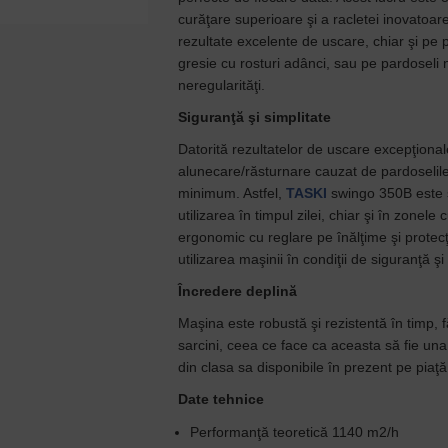
curăţare superioare şi a racletei inovatoar
rezultate excelente de uscare, chiar şi pe pa
gresie cu rosturi adânci, sau pe pardosel
neregularităţi.
Siguranţă şi simplitate
Datorită rezultatelor de uscare excepţional
alunecare/răsturnare cauzat de pardoseli
minimum. Astfel,
TASKI
swingo 350B este so
utilizarea în timpul zilei, chiar şi în zonele 
ergonomic cu reglare pe înălţime şi protec
utilizarea maşinii în condiţii de siguranţă ş
Încredere deplină
Maşina este robustă şi rezistentă în timp, fa
sarcini, ceea ce face ca aceasta să fie una 
din clasa sa disponibile în prezent pe piaţa
Date tehnice
Performanţă teoretică 1140 m2/h