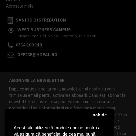
Adresele mele
SANITO DISTRIBUTION
WEST BUSINESS CAMPUS
Strada Preciziei, Nr, 3W, Sector 6, Bucuresti
0314 100 110
OFFICE@HDEAL.RO
ABONARE LA NEWSLETTER
Dupa ce initiezi abonarea la newsletter-ul nostru iti vom
trimite un email pentru activarea abonarii. Cand esti abonat la
newsletter-ul nostru o sa primesti emailuri cu un caracter
promotional sau informativ si cu o frecventa medie, chiar
redusa. Daca doresti sa te dezabonezi poti urma linkul dintr-un
Inchide
newsletter primit, daca esti client inregistrat ai o sectiune
speciala in contul tau in acest scop, si de asemenea ne poti
Acest site utilizează module cookie pentru a
contacta oricand pe email pentru orice intrebari sau cerinte cu
vă asigura că beneficiați de cea mai bună