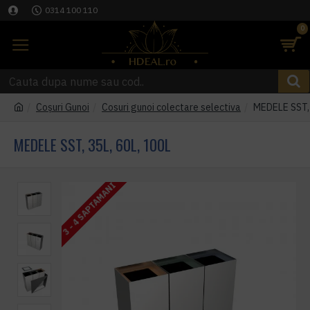
0314 100 110
0
Coşuri Gunoi
Cosuri gunoi colectare selectiva
MEDELE SST, 
MEDELE SST, 35L, 60L, 100L
3 - 4 SAPTAMANI