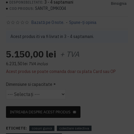
3 - 4 saptamani
DISPONIBILITATE:
Binsignia
SANTR_DMK004
COD PRODUS:
Bazată pe 0 note.
-
Spune-ţi opinia
Acest produs iti va fi livrat in 3 - 4 saptamani.
5.150,00 lei
+ TVA
6.231,50 lei
TVA inclus
Acest produs se poate comanda doar cu plata Card sau OP
Dimensiune si capacitate
INTREABA DESPRE ACEST PRODUS
ETICHETE:
cosuri gunoi
colectare selectiva