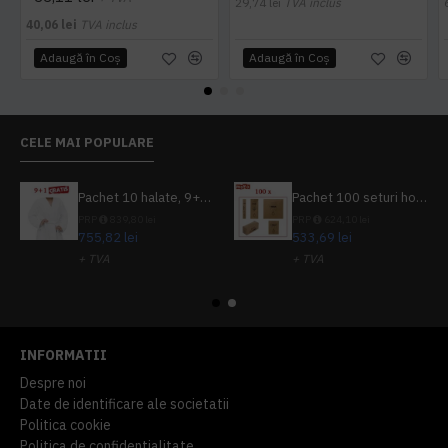
29,74 lei
TVA inclus
40,06 lei
TVA inclus
Adaugă în Coş
Adaugă în Coş
CELE MAI POPULARE
Pachet 10 halate, 9+1 gratuit
Pachet 100 seturi hoteliere, set dentar, set barbierit, casca de dus, pila unghii, set cusut
PRP
839,80 lei
PRP
624,10 lei
755,82 lei
533,69 lei
+ TVA
+ TVA
914,54 lei
TVA inclus
645,76 lei
TVA inclus
INFORMATII
Despre noi
Date de identificare ale societatii
Politica cookie
Politica de confidentialitate