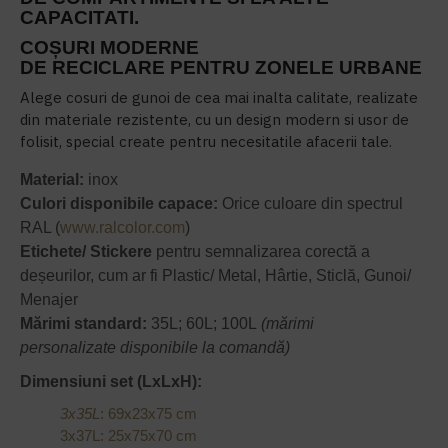
CAPACITATI.
COȘURI MODERNE
DE RECICLARE PENTRU ZONELE URBANE
Alege cosuri de gunoi de cea mai inalta calitate, realizate
din materiale rezistente, cu un design modern si usor de
folisit, special create pentru necesitatile afacerii tale.
Material:
inox
Culori disponibile capace:
Orice culoare din spectrul
RAL (
www.ralcolor.com
)
Etichete/ Stickere
pentru semnalizarea corectă a
deșeurilor, cum ar fi Plastic/ Metal, Hârtie, Sticlă, Gunoi/
Menajer
Mărimi standard:
35L; 60L; 100L
(mărimi
personalizate disponibile la comandă)
Dimensiuni set (LxLxH):
3x35L
: 69x23x75 cm
3x37L: 25x75x70 cm