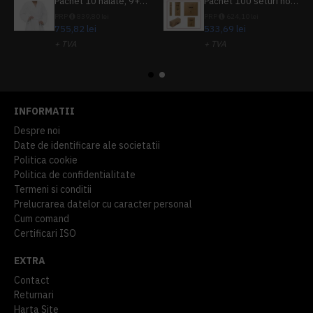
Pachet 10 halate, 9+1 gratuit
Pachet 100 seturi hoteliere, set dentar, set barbierit, casca de dus, pila unghii, set cusut
PRP
839,80 lei
PRP
624,10 lei
755,82 lei
533,69 lei
+ TVA
+ TVA
914,54 lei
TVA inclus
645,76 lei
TVA inclus
INFORMATII
Despre noi
Date de identificare ale societatii
Politica cookie
Politica de confidentialitate
Termeni si conditii
Prelucrarea datelor cu caracter personal
Cum comand
Certificari ISO
EXTRA
Contact
Returnari
Harta Site