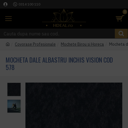
0314 100 110
0
Covorase Profesionale
Mochete Birou si Horeca
Mocheta da
MOCHETA DALE ALBASTRU INCHIS VISION COD
578