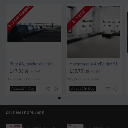
2 - 3 SAPTAMANI
5 - 7 ZILE
Blitz AB, mocheta la rola latime 4 m, Balta Industries
Mocheta rola ArcEdition SIRIOUS AB
147,33 lei
235,75 lei
+ TVA
+ TVA
178,27 lei
TVA inclus
285,26 lei
TVA inclus
Adaugă în Coş
Adaugă în Coş
CELE MAI POPULARE