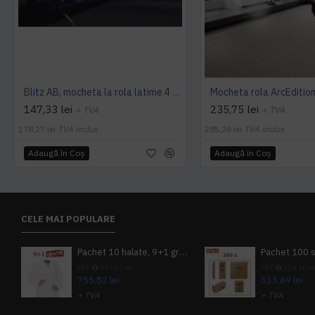
Blitz AB, mocheta la rola latime 4 m, Balta Industries
147,33 lei
235,75 lei
+ TVA
+ TVA
178,27 lei
TVA inclus
285,26 lei
TVA inclus
Adaugă în Coş
Adaugă în Coş
CELE MAI POPULARE
Pachet 10 halate, 9+1 gratuit
PRP
839,80 lei
PRP
624,10 le
755,82 lei
533,69 lei
+ TVA
+ TVA
914,54 lei
TVA inclus
645,76 lei
TV