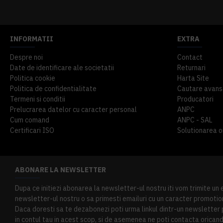
INFORMATII
EXTRA
Despre noi
Contact
Date de identificare ale societatii
Returnari
Politica cookie
Harta Site
Politica de confidentialitate
Cautare avans
Termeni si conditii
Producatori
Prelucrarea datelor cu caracter personal
ANPC
Cum comand
ANPC - SAL
Certificari ISO
Solutionarea onl
ABONARE LA NEWSLETTER
Dupa ce initiezi abonarea la newsletter-ul nostru iti vom trimite un
newsletter-ul nostru o sa primesti emailuri cu un caracter promotion
Daca doresti sa te dezabonezi poti urma linkul dintr-un newsletter pr
in contul tau in acest scop, si de asemenea ne poti contacta oricand 