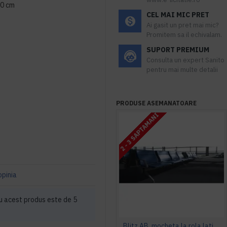
50 cm
CEL MAI MIC PRET
Ai gasit un pret mai mic?
Promitem sa il echivalam.
SUPORT PREMIUM
Consulta un expert Sanito
pentru mai multe detalii
PRODUSE ASEMANATOARE
2 - 3 SAPTAMANI
opinia
 acest produs este de 5
Blitz AB, mocheta la rola latime 4 m, Balta Industries