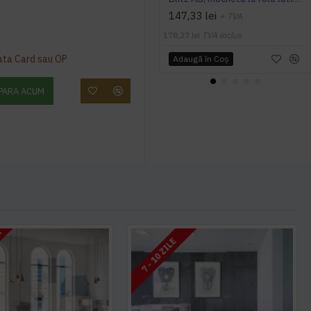
147,33 lei
+ TVA
178,27 lei
TVA inclus
ata Card sau OP
Adaugă în Coş
PARA ACUM
I
7 - 10 ZILE