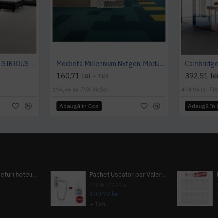
Mocheta rola ArcEdition SIRIOUS AB
Mocheta Millennium Nxtgen, Modulyss
160,71 lei
392,51 le
+ TVA
194,46 lei
TVA inclus
474,94 lei
TVA
Adaugă în Coş
Adaugă în
Pachet 100 seturi hoteliere, set dentar, set barbierit, casca de dus, pila unghii, set cusut
Pachet Uscator par Valera Action Super Plus + GRATUIT Sampon si gel de dus Tork
i
PRP
377,99 lei
300,72 lei
+ TVA
A inclus
363,87 lei
TVA inclus