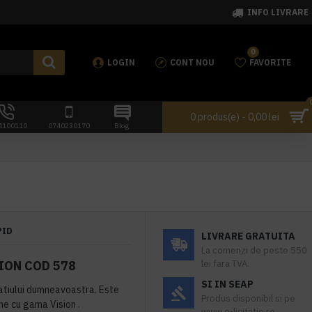
INFO LIVRARE
0
LOGIN
CONT NOU
FAVORITE
0 produs(e) - 0,00 lei
4100110
0740230170
Blog
PID
LIVRARE GRATUITA
La comenzi de peste 550
ION COD 578
lei fara TVA.
SI IN SEAP
atiului dumneavoastra. Este
Produs disponibil si pe
ine cu gama Vision .
www.e-licitatie.ro