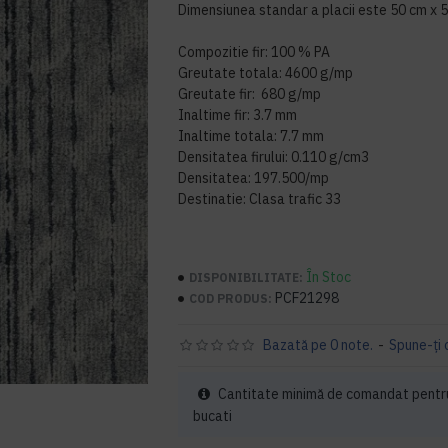
Dimensiunea standar a placii este 50 cm x 
Compozitie fir: 100 % PA
Greutate totala: 4600 g/mp
Greutate fir: 680 g/mp
Inaltime fir: 3.7 mm
Inaltime totala: 7.7 mm
Densitatea firului: 0.110 g/cm3
Densitatea: 197.500/mp
Destinatie: Clasa trafic 33
În Stoc
DISPONIBILITATE:
PCF21298
COD PRODUS:
Bazată pe 0 note.
-
Spune-ţi 
Cantitate minimă de comandat pentru
bucati