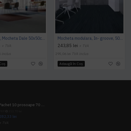
Cambridge, Mocheta Dale 50x50cm, Modulyss
Mocheta modulara, In- groove, 50 x 50 cm, Modulyss
i
243,85 lei
+ TVA
+ TVA
 inclus
295,06 lei
TVA inclus
 Coş
Adaugă în Coş
Pachet 10 prosoape 70 x 140cm 9 + 1 gratuit
PRP
313,70 lei
282,33 lei
+ TVA
341,62 lei
TVA inclus