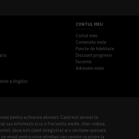
CONTUL MEU
Contul meu
Comenzile mele
Puncte de fidelitate
ata
Discount progresiv
Favorite
Adresele mele
ine a litigiilor
 email pentru activarea abonarii. Cand esti abonat la
al sau informativ si cu o frecventa medie, chiar redusa.
imit, daca esti client inregistrat ai o sectiune speciala
pe email pentru orice intrebari sau cerinte cu privire la