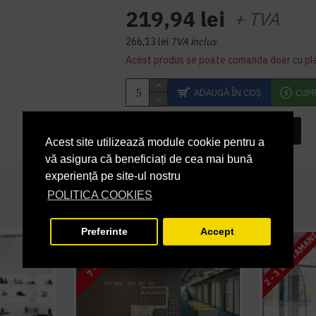
219,94 lei
+ TVA
266,13 lei
TVA inclus
Acest produs se poate comanda doar cu pl
ADAUGĂ ÎN COŞ
CUM
INTREABA DESPRE ACEST PRODUS
Acest site utilizează module cookie pentru a
vă asigura că beneficiați de cea mai bună
experiență pe site-ul nostru
POLITICA COOKIES
Preferinte
Accept
2 - 3 SAPTAMAN
7 - 10 ZILE