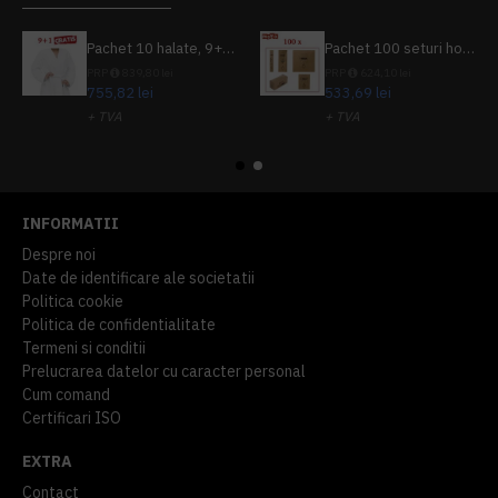
Pachet 10 halate, 9+1 gratuit
Pachet 100 seturi hoteliere, set dentar, set barbierit, casca de dus, pila unghii, set cusut
PRP
839,80 lei
PRP
624,10 lei
755,82 lei
533,69 lei
+ TVA
+ TVA
914,54 lei
TVA inclus
645,76 lei
TVA inclus
INFORMATII
Despre noi
Date de identificare ale societatii
Politica cookie
Politica de confidentialitate
Termeni si conditii
Prelucrarea datelor cu caracter personal
Cum comand
Certificari ISO
EXTRA
Contact