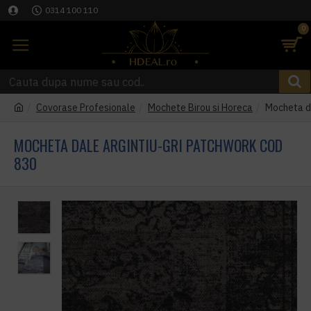
0314 100 110
0
Covorase Profesionale
Mochete Birou si Horeca
Mocheta da
MOCHETA DALE ARGINTIU-GRI PATCHWORK COD
830