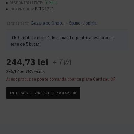
În Stoc
DISPONIBILITATE:
PCF21271
COD PRODUS:
Bazată pe 0 note.
-
Spune-ţi opinia
Cantitate minimă de comandat pentru acest produs
este de 5 bucati
244,73 lei
+ TVA
296,12 lei
TVA inclus
Acest produs se poate comanda doar cu plata Card sau OP
INTREABA DESPRE ACEST PRODUS