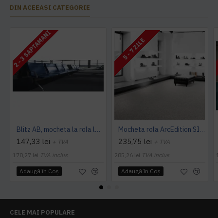
DIN ACEEASI CATEGORIE
2 - 3 SAPTAMANI
5 - 7 ZILE
Blitz AB, mocheta la rola latime 4 m, Balta Industries
Mocheta rola ArcEdition SIRIOUS AB
147,33 lei
235,75 lei
+ TVA
+ TVA
178,27 lei
TVA inclus
285,26 lei
TVA inclus
Adaugă în Coş
Adaugă în Coş
CELE MAI POPULARE