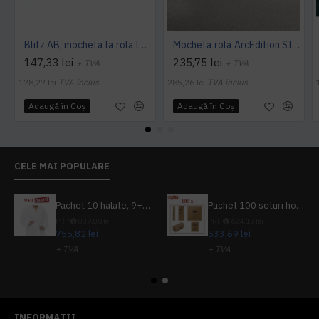
Blitz AB, mocheta la rola latime 4 m, Balta Industries
Mocheta rola ArcEdition SIRIOUS AB
147,33 lei
235,75 lei
+ TVA
+ TVA
178,27 lei
TVA inclus
285,26 lei
TVA inclus
Adaugă în Coş
Adaugă în Coş
CELE MAI POPULARE
Pachet 10 halate, 9+1 gratuit
Pachet 100 seturi hoteliere, set dentar, set barbierit, casca de dus, pila unghii, set cusut
PRP
839,80 lei
PRP
624,10 lei
755,82 lei
533,69 lei
+ TVA
+ TVA
914,54 lei
TVA inclus
645,76 lei
TVA inclus
INFORMATII