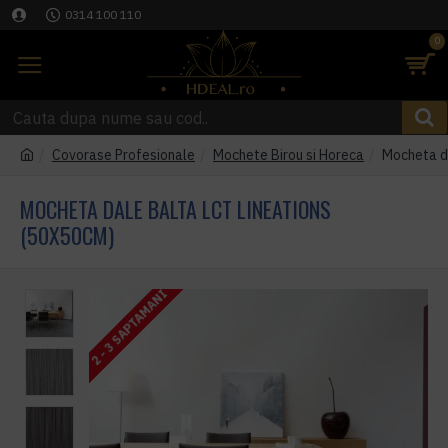
0314 100 110
0
Covorase Profesionale
Mochete Birou si Horeca
Mocheta d
MOCHETA DALE BALTA LCT LINEATIONS
(50X50CM)
2 - 3 SAPTAMANI