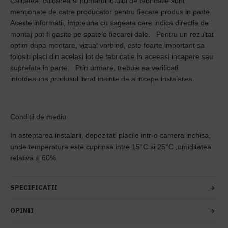
Calitatea, culoarea si numarul lotului de fabricatie sunt
mentionate de catre producator pentru fiecare produs in parte.
Aceste informatii, impreuna cu sageata care indica directia de
montaj pot fi gasite pe spatele fiecarei dale. Pentru un rezultat
optim dupa montare, vizual vorbind, este foarte important sa
folositi placi din acelasi lot de fabricatie in aceeasi incapere sau
suprafata in parte. Prin urmare, trebuie sa verificati
intotdeauna produsul livrat inainte de a incepe instalarea.
Conditii de mediu
In asteptarea instalarii, depozitati placile intr-o camera inchisa,
unde temperatura este cuprinsa intre 15°C si 25°C ,umiditatea
relativa ± 60%.
SPECIFICATII
OPINII