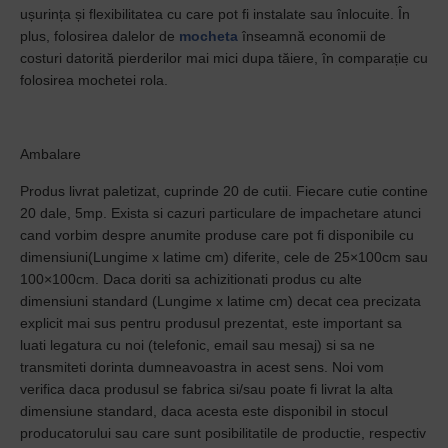
ușurința și flexibilitatea cu care pot fi instalate sau înlocuite. În
plus, folosirea dalelor de
mocheta
înseamnă economii de
costuri datorită pierderilor mai mici dupa tăiere, în comparație cu
folosirea mochetei rola.
Ambalare
Produs livrat paletizat, cuprinde 20 de cutii. Fiecare cutie contine
20 dale, 5mp. Exista si cazuri particulare de impachetare atunci
cand vorbim despre anumite produse care pot fi disponibile cu
dimensiuni(Lungime x latime cm) diferite, cele de 25×100cm sau
100×100cm. Daca doriti sa achizitionati produs cu alte
dimensiuni standard (Lungime x latime cm) decat cea precizata
explicit mai sus pentru produsul prezentat, este important sa
luati legatura cu noi (telefonic, email sau mesaj) si sa ne
transmiteti dorinta dumneavoastra in acest sens. Noi vom
verifica daca produsul se fabrica si/sau poate fi livrat la alta
dimensiune standard, daca acesta este disponibil in stocul
producatorului sau care sunt posibilitatile de productie, respectiv