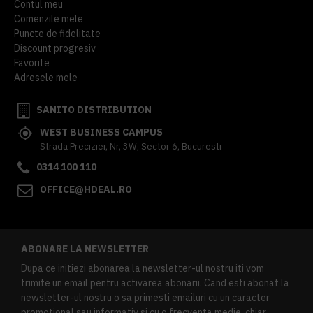
Contul meu
Comenzile mele
Puncte de fidelitate
Discount progresiv
Favorite
Adresele mele
SANITO DISTRIBUTION
WEST BUSINESS CAMPUS
Strada Preciziei, Nr, 3W, Sector 6, Bucuresti
0314 100 110
OFFICE@HDEAL.RO
ABONARE LA NEWSLETTER
Dupa ce initiezi abonarea la newsletter-ul nostru iti vom
trimite un email pentru activarea abonarii. Cand esti abonat la
newsletter-ul nostru o sa primesti emailuri cu un caracter
promotional sau informativ si cu o frecventa medie, chiar