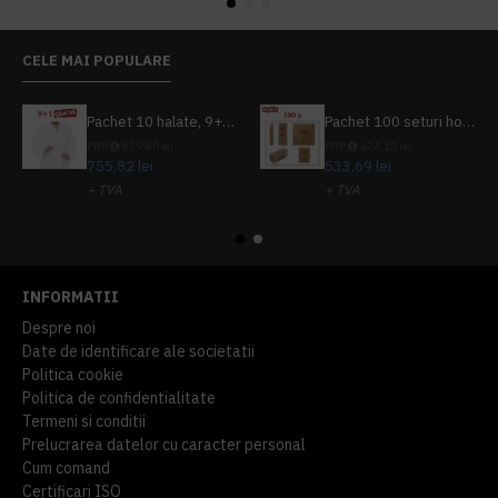
CELE MAI POPULARE
Pachet 10 halate, 9+1 gratuit
Pachet 100 seturi hoteliere, set dentar, set barbierit, casca de dus, pila unghii, set cusut
PRP
839,80 lei
PRP
624,10 lei
755,82 lei
533,69 lei
+ TVA
+ TVA
914,54 lei
TVA inclus
645,76 lei
TVA inclus
INFORMATII
Despre noi
Date de identificare ale societatii
Politica cookie
Politica de confidentialitate
Termeni si conditii
Prelucrarea datelor cu caracter personal
Cum comand
Certificari ISO