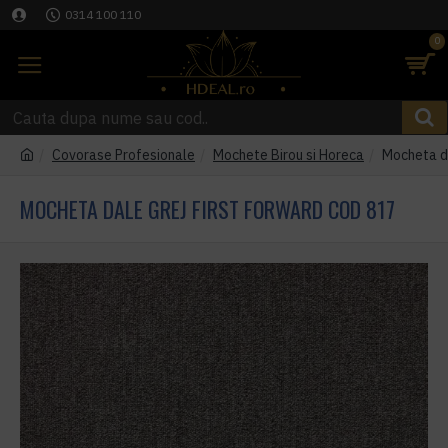
0314 100 110
0
Covorase Profesionale
Mochete Birou si Horeca
Mocheta da
MOCHETA DALE GREJ FIRST FORWARD COD 817