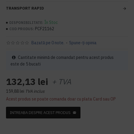
TRANSPORT RAPID
În Stoc
DISPONIBILITATE:
PCF21162
COD PRODUS:
Bazată pe 0 note.
-
Spune-ţi opinia
Cantitate minimă de comandat pentru acest produs
este de 5 bucati
132,13 lei
+ TVA
159,88 lei
TVA inclus
Acest produs se poate comanda doar cu plata Card sau OP
INTREABA DESPRE ACEST PRODUS