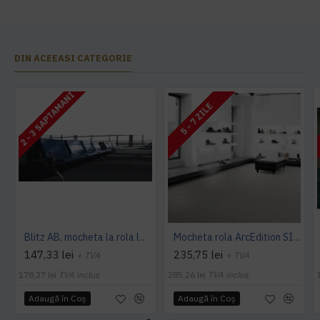
DIN ACEEASI CATEGORIE
2 - 3 SAPTAMANI
5 - 7 ZILE
Blitz AB, mocheta la rola latime 4 m, Balta Industries
Mocheta rola ArcEdition SIRIOUS AB
147,33 lei
235,75 lei
+ TVA
+ TVA
178,27 lei
TVA inclus
285,26 lei
TVA inclus
Adaugă în Coş
Adaugă în Coş