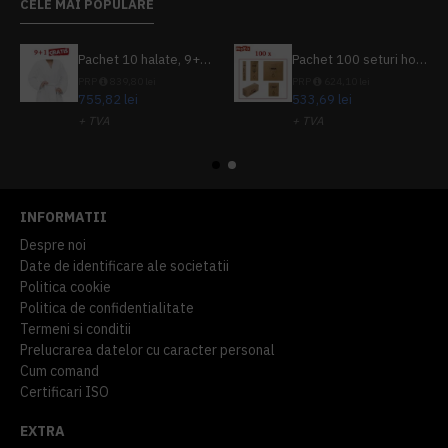
CELE MAI POPULARE
Pachet 10 halate, 9+1 gratuit
Pachet 100 seturi hoteliere, set dentar, set barbierit, casca de dus, pila unghii, set cusut
PRP
839,80 lei
PRP
624,10 lei
755,82 lei
533,69 lei
+ TVA
+ TVA
914,54 lei
TVA inclus
645,76 lei
TVA inclus
INFORMATII
Despre noi
Date de identificare ale societatii
Politica cookie
Politica de confidentialitate
Termeni si conditii
Prelucrarea datelor cu caracter personal
Cum comand
Certificari ISO
EXTRA