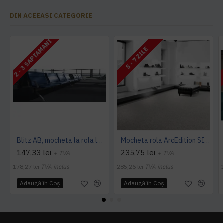
DIN ACEEASI CATEGORIE
2 - 3 SAPTAMANI
5 - 7 ZILE
Blitz AB, mocheta la rola latime 4 m, Balta Industries
Mocheta rola ArcEdition SIRIOUS AB
147,33 lei
235,75 lei
+ TVA
+ TVA
178,27 lei
TVA inclus
285,26 lei
TVA inclus
Adaugă în Coş
Adaugă în Coş