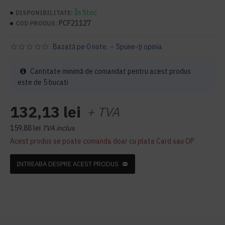
În Stoc
DISPONIBILITATE:
PCF21127
COD PRODUS:
Bazată pe 0 note.
-
Spune-ţi opinia
Cantitate minimă de comandat pentru acest produs
este de 5 bucati
132,13 lei
+ TVA
159,88 lei
TVA inclus
Acest produs se poate comanda doar cu plata Card sau OP
INTREABA DESPRE ACEST PRODUS