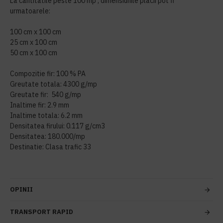
La cantitatile peste 100 mp , dimensiunile placii pot fi
urmatoarele:
100 cm x 100 cm
25 cm x 100 cm
50 cm x 100 cm
Compozitie fir: 100 % PA
Greutate totala: 4300 g/mp
Greutate fir: 540 g/mp
Inaltime fir: 2.9 mm
Inaltime totala: 6.2 mm
Densitatea firului: 0.117 g/cm3
Densitatea: 180.000/mp
Destinatie: Clasa trafic 33
OPINII
TRANSPORT RAPID