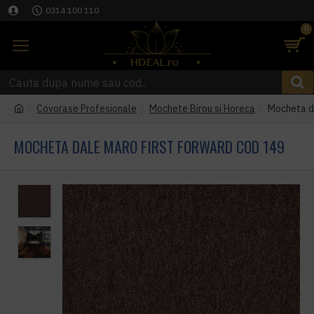
0314 100 110
0
Covorase Profesionale
Mochete Birou si Horeca
Mocheta d
MOCHETA DALE MARO FIRST FORWARD COD 149