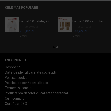
CELE MAI POPULARE
Pachet 10 halate, 9+1 gratuit
Pachet 100 seturi hoteliere, set dentar, set barbierit, casca de dus, pila unghii, set cusut
PRP
839,80 lei
PRP
624,10 lei
755,82 lei
533,69 lei
+ TVA
+ TVA
914,54 lei
TVA inclus
645,76 lei
TVA inclus
INFORMATII
Despre noi
Date de identificare ale societatii
Politica cookie
Politica de confidentialitate
Termeni si conditii
Prelucrarea datelor cu caracter personal
Cum comand
Certificari ISO