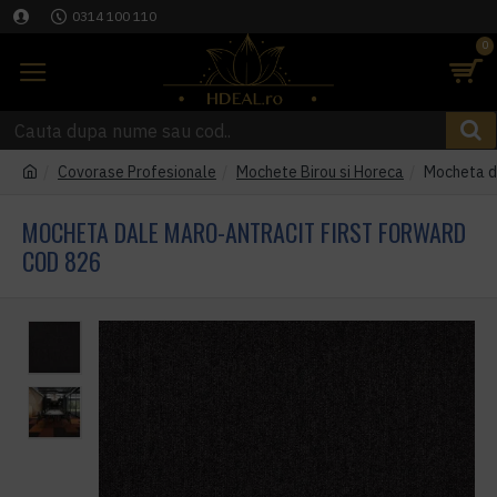
0314 100 110
0
Covorase Profesionale
Mochete Birou si Horeca
Mocheta da
MOCHETA DALE MARO-ANTRACIT FIRST FORWARD
COD 826