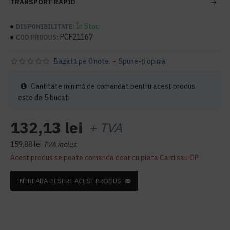
TRANSPORT RAPID
În Stoc
DISPONIBILITATE:
PCF21167
COD PRODUS:
Bazată pe 0 note.
-
Spune-ţi opinia
Cantitate minimă de comandat pentru acest produs
este de 5 bucati
132,13 lei
+ TVA
159,88 lei
TVA inclus
Acest produs se poate comanda doar cu plata Card sau OP
INTREABA DESPRE ACEST PRODUS