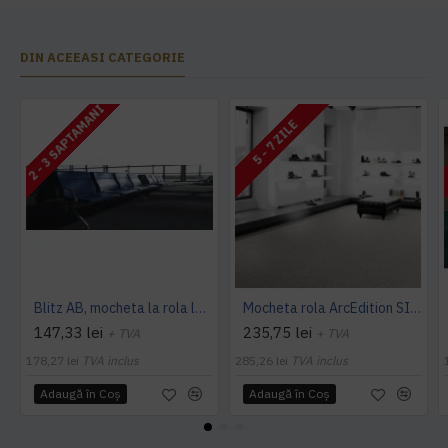
DIN ACEEASI CATEGORIE
2 - 3 SAPTAMANI
5 - 7 ZILE
Blitz AB, mocheta la rola latime 4 m, Balta Industries
Mocheta rola ArcEdition SIRIOUS AB
147,33 lei
235,75 lei
+ TVA
+ TVA
178,27 lei
TVA inclus
285,26 lei
TVA inclus
Adaugă în Coş
Adaugă în Coş