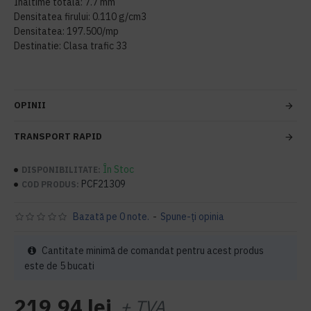
Inaltime totala: 7.7 mm
Densitatea firului: 0.110 g/cm3
Densitatea: 197.500/mp
Destinatie: Clasa trafic 33
OPINII
TRANSPORT RAPID
În Stoc
DISPONIBILITATE:
PCF21309
COD PRODUS:
Bazată pe 0 note.
-
Spune-ţi opinia
Cantitate minimă de comandat pentru acest produs
este de 5 bucati
219,94 lei
+ TVA