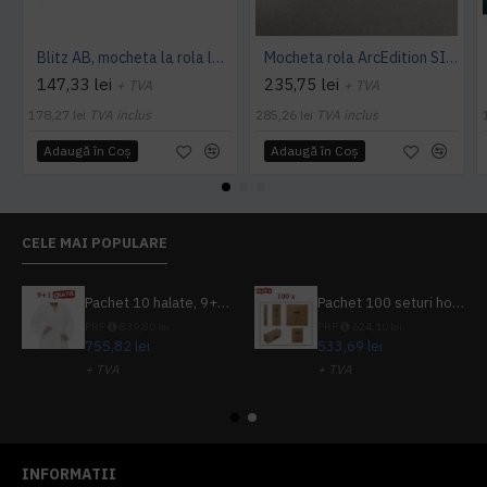
Blitz AB, mocheta la rola latime 4 m, Balta Industries
Mocheta rola ArcEdition SIRIOUS AB
147,33 lei
235,75 lei
+ TVA
+ TVA
178,27 lei
TVA inclus
285,26 lei
TVA inclus
Adaugă în Coş
Adaugă în Coş
CELE MAI POPULARE
Pachet 10 halate, 9+1 gratuit
Pachet 100 seturi hoteliere, set dentar, set barbierit, casca de dus, pila unghii, set cusut
PRP
839,80 lei
PRP
624,10 lei
755,82 lei
533,69 lei
+ TVA
+ TVA
914,54 lei
TVA inclus
645,76 lei
TVA inclus
INFORMATII