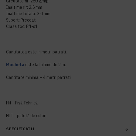
Greutate fir: 280 g/mp
Inaltime fir: 2.5 mm
Inaltime totala: 3.0 mm
Suport: Precoat
Clasa foc: Ffl-s1
Cantitatea este in metri patrati.
Mocheta
este la latime de 2 m.
Cantitate minima – 4 metri patrati.
Hit - Fișă Tehnică
HIT - paletă de culori
SPECIFICATII