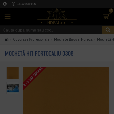
0314 100 110
0
Covorase Profesionale
Mochete Birou si Horeca
Mochetă Hi
MOCHETĂ HIT PORTOCALIU 0308
2 - 3 SAPTAMANI