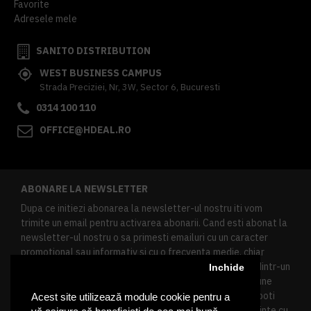
Favorite
Adresele mele
SANITO DISTRIBUTION
WEST BUSINESS CAMPUS
Strada Preciziei, Nr, 3W, Sector 6, Bucuresti
0314 100 110
OFFICE@HDEAL.RO
ABONARE LA NEWSLETTER
Dupa ce initiezi abonarea la newsletter-ul nostru iti vom
trimite un email pentru activarea abonarii. Cand esti abonat la
newsletter-ul nostru o sa primesti emailuri cu un caracter
promotional sau informativ si cu o frecventa medie, chiar
redusa. Daca doresti sa te dezabonezi poti urma linkul dintr-un
Inchide
newsletter primit, daca esti client inregistrat ai o sectiune
speciala in contul tau in acest scop, si de asemenea ne poti
Acest site utilizează module cookie pentru a
contacta oricand pe email pentru orice intrebari sau cerinte cu