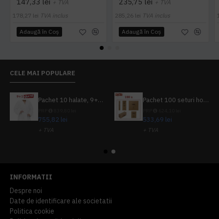
147,33 lei
235,75 lei
+ TVA
+ TVA
178,27 lei
TVA inclus
285,26 lei
TVA inclus
Adaugă în Coş
Adaugă în Coş
CELE MAI POPULARE
Pachet 10 halate, 9+1 gratuit
Pachet 100 seturi hoteliere, set dentar, set barbierit, casca de dus, pila unghii, set cusut
PRP
839,80 lei
PRP
624,10 lei
755,82 lei
533,69 lei
+ TVA
+ TVA
914,54 lei
TVA inclus
645,76 lei
TVA inclus
INFORMATII
Despre noi
Date de identificare ale societatii
Politica cookie