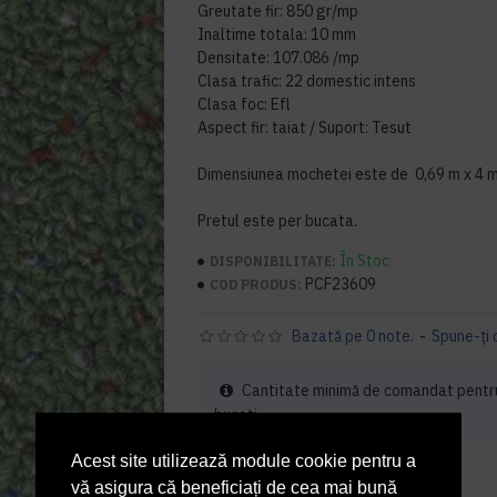
Greutate fir: 850 gr/mp
Inaltime totala: 10 mm
Densitate: 107.086 /mp
Clasa trafic: 22 domestic intens
Clasa foc: Efl
Aspect fir: taiat / Suport: Tesut
Dimensiunea mochetei este de 0,69 m x 4 m, 
Pretul este per bucata.
În Stoc
DISPONIBILITATE:
PCF23609
COD PRODUS:
Bazată pe 0 note.
-
Spune-ţi 
Cantitate minimă de comandat pentr
bucati
Acest site utilizează module cookie pentru a
128,05 lei
+ TVA
vă asigura că beneficiați de cea mai bună