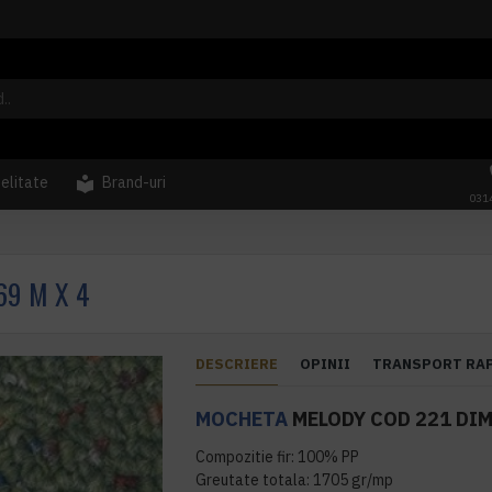
delitate
Brand-uri
031
69 M X 4
DESCRIERE
OPINII
TRANSPORT RA
MOCHETA
MELODY COD 221 DIM
Compozitie fir: 100% PP
Greutate totala: 1705 gr/mp