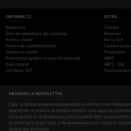
INFORMATII
EXTRA
Despre noi
Contact
Date de identificare ale societatii
Returnari
Politica cookie
Harta Site
Politica de confidentialitate
Cautare avans
Termeni si conditii
Producatori
Prelucrarea datelor cu caracter personal
ANPC
Cum comand
ANPC - SAL
Certificari ISO
Solutionarea onl
ABONARE LA NEWSLETTER
Dupa ce initiezi abonarea la newsletter-ul nostru iti vom trimite un
newsletter-ul nostru o sa primesti emailuri cu un caracter promotion
Daca doresti sa te dezabonezi poti urma linkul dintr-un newsletter pr
in contul tau in acest scop, si de asemenea ne poti contacta oricand 
datele tale personale.