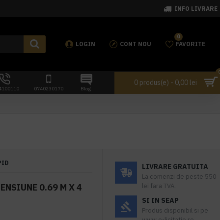
INFO LIVRARE
0
LOGIN
CONT NOU
FAVORITE
0 produs(e) - 0,00 lei
4100110
0740230170
Blog
PID
LIVRARE GRATUITA
La comenzi de peste 550
ENSIUNE 0.69 M X 4
lei fara TVA.
SI IN SEAP
Produs disponibil si pe
www.e-licitatie.ro