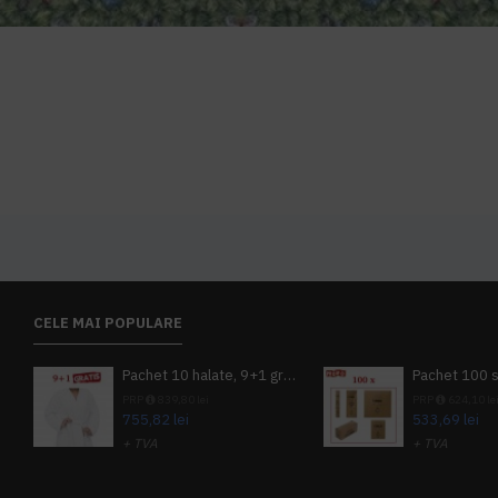
CELE MAI POPULARE
Pachet 10 halate, 9+1 gratuit
PRP
839,80 lei
PRP
624,10 le
755,82 lei
533,69 lei
+ TVA
+ TVA
914,54 lei
TVA inclus
645,76 lei
TV