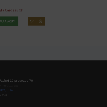
ata Card sau OP
PARA ACUM
Pachet 10 prosoape 70 x 140cm 9 + 1 gratuit
PRP
313,70 lei
282,33 lei
+ TVA
341,62 lei
TVA inclus