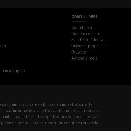
CONTUL MEU
Contul meu
Comenzile mele
Puncte de fidelitate
ata
Discount progresiv
Favorite
Adresele mele
ine a litigiilor
 email pentru activarea abonarii. Cand esti abonat la
al sau informativ si cu o frecventa medie, chiar redusa.
imit, daca esti client inregistrat ai o sectiune speciala
pe email pentru orice intrebari sau cerinte cu privire la