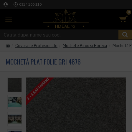
0314 100 110
0
Covorase Profesionale
Mochete Birou si Horeca
Mochetă Pl
MOCHETĂ PLAT FOLIE GRI 4876
3 - 4 SAPTAMANI