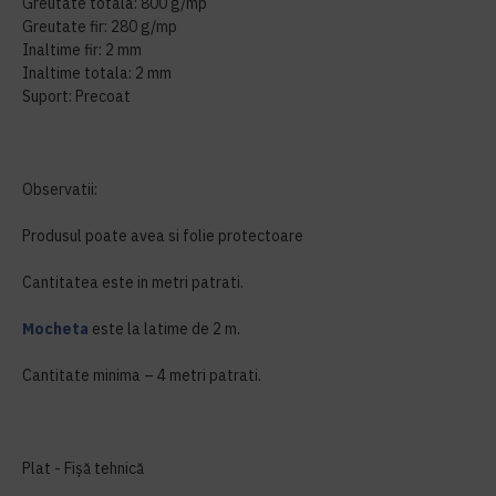
Greutate totala: 800 g/mp
Greutate fir: 280 g/mp
Inaltime fir: 2 mm
Inaltime totala: 2 mm
Suport: Precoat
Observatii:
Produsul poate avea si folie protectoare
Cantitatea este in metri patrati.
Mocheta
este la latime de 2 m.
Cantitate minima – 4 metri patrati.
Plat - Fișă tehnică