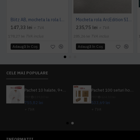
Blitz AB, mocheta la rola latime 4 m, Balta Industries
Mocheta rola ArcEdition SIRIOUS AB
147,33 lei
235,75 lei
+ TVA
+ TVA
178,27 lei
TVA inclus
285,26 lei
TVA inclus
Adaugă în Coş
Adaugă în Coş
CELE MAI POPULARE
Pachet 10 halate, 9+1 gratuit
Pachet 100 seturi hoteliere, set dentar, set barbierit, casca de dus, pila unghii, set cusut
PRP
839,80 lei
PRP
624,10 lei
755,82 lei
533,69 lei
+ TVA
+ TVA
914,54 lei
TVA inclus
645,76 lei
TVA inclus
INFORMATII