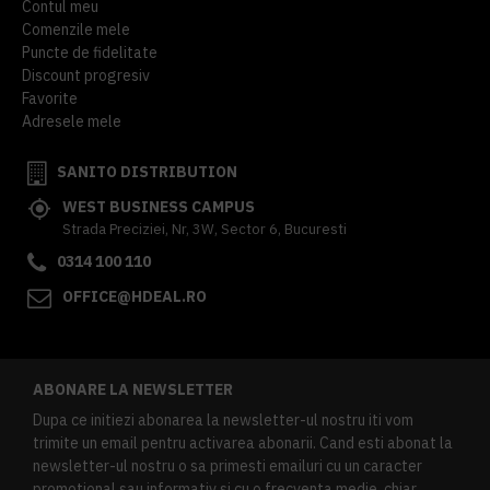
Contul meu
Comenzile mele
Puncte de fidelitate
Discount progresiv
Favorite
Adresele mele
SANITO DISTRIBUTION
WEST BUSINESS CAMPUS
Strada Preciziei, Nr, 3W, Sector 6, Bucuresti
0314 100 110
OFFICE@HDEAL.RO
ABONARE LA NEWSLETTER
Dupa ce initiezi abonarea la newsletter-ul nostru iti vom
trimite un email pentru activarea abonarii. Cand esti abonat la
newsletter-ul nostru o sa primesti emailuri cu un caracter
promotional sau informativ si cu o frecventa medie, chiar