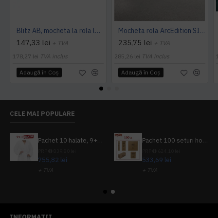
Blitz AB, mocheta la rola latime 4 m, Balta Industries
Mocheta rola ArcEdition SIRIOUS AB
147,33 lei
235,75 lei
+ TVA
+ TVA
178,27 lei
TVA inclus
285,26 lei
TVA inclus
Adaugă în Coş
Adaugă în Coş
CELE MAI POPULARE
Pachet 10 halate, 9+1 gratuit
Pachet 100 seturi hoteliere, set dentar, set barbierit, casca de dus, pila unghii, set cusut
PRP
839,80 lei
PRP
624,10 lei
755,82 lei
533,69 lei
+ TVA
+ TVA
914,54 lei
TVA inclus
645,76 lei
TVA inclus
INFORMATII