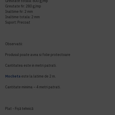
Greutate totala: 800 g/mp
Greutate fir: 280 g/mp
Inaltime fir: 2 mm
Inaltime totala: 2 mm
Suport: Precoat
Observatii:
Produsul poate avea si folie protectoare
Cantitatea este in metri patrati.
Mocheta
este la latime de 2 m.
Cantitate minima – 4 metri patrati.
Plat - Fișă tehnică