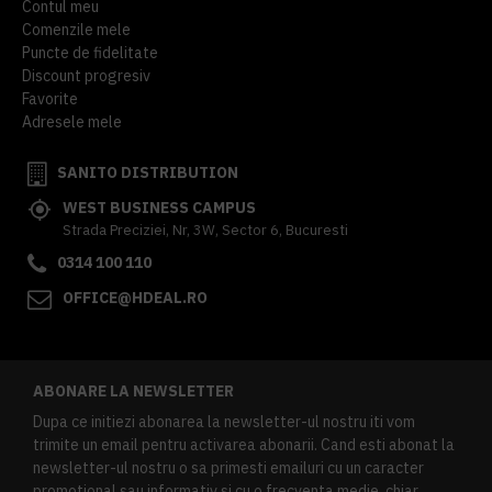
Contul meu
Comenzile mele
Puncte de fidelitate
Discount progresiv
Favorite
Adresele mele
SANITO DISTRIBUTION
WEST BUSINESS CAMPUS
Strada Preciziei, Nr, 3W, Sector 6, Bucuresti
0314 100 110
OFFICE@HDEAL.RO
ABONARE LA NEWSLETTER
Dupa ce initiezi abonarea la newsletter-ul nostru iti vom
trimite un email pentru activarea abonarii. Cand esti abonat la
newsletter-ul nostru o sa primesti emailuri cu un caracter
promotional sau informativ si cu o frecventa medie, chiar