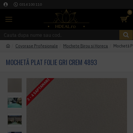
0314 100 110
0
Covorase Profesionale
Mochete Birou si Horeca
Mochetă Pl
MOCHETĂ PLAT FOLIE GRI CREM 4893
3 - 4 SAPTAMANI