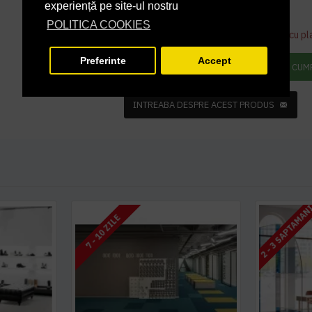
experiență pe site-ul nostru
28,63 lei
TVA inclus
POLITICA COOKIES
Acest produs se poate comanda doar cu pl
Preferinte
Accept
ADAUGĂ ÎN COŞ
CUM
INTREABA DESPRE ACEST PRODUS
2 - 3 SAPTAMAN
7 - 10 ZILE