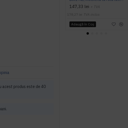
147,33 lei
+ TVA
178,27 lei
TVA inclus
Adaugă în Coş
opinia
u acest produs este de 40
mani.