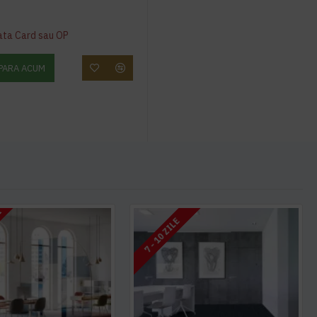
ata Card sau OP
PARA ACUM
I
7 - 10 ZILE