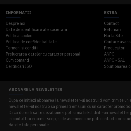
INFORMATII
EXTRA
Despre noi
Contact
Date de identificare ale societatii
Returnari
Politica cookie
Harta Site
Politica de confidentialitate
Cautare avans
Termeni si conditii
Producatori
Prelucrarea datelor cu caracter personal
ANPC
Cum comand
ANPC - SAL
Certificari ISO
Solutionarea onl
ABONARE LA NEWSLETTER
Dupa ce initiezi abonarea la newsletter-ul nostru iti vom trimite un
newsletter-ul nostru o sa primesti emailuri cu un caracter promotion
Daca doresti sa te dezabonezi poti urma linkul dintr-un newsletter pr
in contul tau in acest scop, si de asemenea ne poti contacta oricand 
datele tale personale.