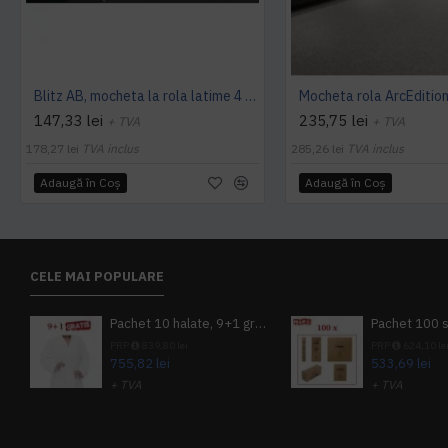
Blitz AB, mocheta la rola latime 4 m, Balta Industries
147,33 lei
235,75 lei
+ TVA
+ TVA
178,27 lei
TVA inclus
285,26 lei
TVA inclus
Adaugă în Coş
Adaugă în Coş
CELE MAI POPULARE
Pachet 10 halate, 9+1 gratuit
PRP
839,80 lei
PRP
624,10 le
755,82 lei
533,69 lei
+ TVA
+ TVA
914,54 lei
TVA inclus
645,76 lei
TV