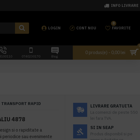
INFO LIVRARE
0
LOGIN
CONT NOU
FAVORITE
0 produs(e) - 0,00 lei
4100110
0740230170
Blog
TRANSPORT RAPID
LIVRARE GRATUITA
La comenzi de peste 550
LIU 4878
lei fara TVA.
SI IN SEAP
esign si o rapiditate a
Produs disponibil si pe
ii periodice sau evenimente
www.e-licitatie.ro