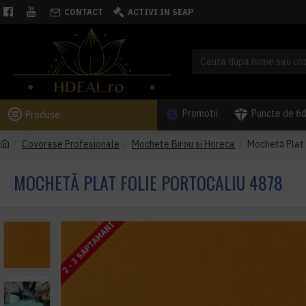
CONTACT
ACTIVI IN SEAP
Promotii
Puncte de fi
Produse
Covorase Profesionale
Mochete Birou si Horeca
Mochetă Plat 
MOCHETĂ PLAT FOLIE PORTOCALIU 4878
2 - 3 SAPTAMANI