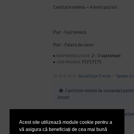
Cantitate minima – 4 metri patrati.
Plat - Fișă tehnică
Plat - Paletă de culori
2 - 3 saptamani
DISPONIBILITATE:
PCF17175
COD PRODUS:
Bazată pe 0 note.
-
Spune-ţi 
Cantitate minimă de comandat pentr
bucati
Acest produs iti va fi livrat in 2 - 3 sapta
Acest site utilizează module cookie pentru a
23,66 lei
+ TVA
vă asigura că beneficiați de cea mai bună