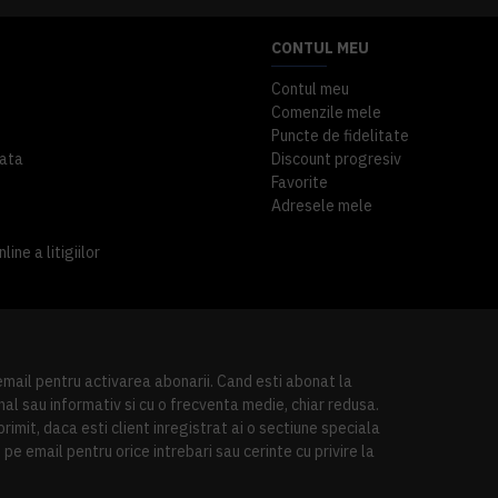
CONTUL MEU
Contul meu
Comenzile mele
Puncte de fidelitate
ata
Discount progresiv
Favorite
Adresele mele
ine a litigiilor
 email pentru activarea abonarii. Cand esti abonat la
al sau informativ si cu o frecventa medie, chiar redusa.
imit, daca esti client inregistrat ai o sectiune speciala
pe email pentru orice intrebari sau cerinte cu privire la