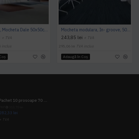
Cambridge, Mocheta Dale 50x50cm, Modulyss
Mocheta modulara, In- groove, 50 x 50 cm, Modulyss
i
243,85 lei
+ TVA
+ TVA
 inclus
295,06 lei
TVA inclus
 Coş
Adaugă în Coş
Pachet 10 prosoape 70 x 140cm 9 + 1 gratuit
PRP
313,70 lei
282,33 lei
+ TVA
341,62 lei
TVA inclus