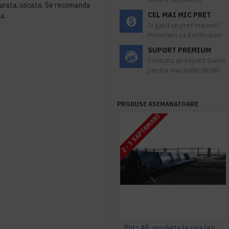
 curata, uscata. Se recomanda
CEL MAI MIC PRET
ca.
Ai gasit un pret mai mic?
Promitem sa il echivalam.
SUPORT PREMIUM
Consulta un expert Sanito
pentru mai multe detalii
PRODUSE ASEMANATOARE
2 - 3 SAPTAMANI
Blitz AB, mocheta la rola latime 4 m, Balta Industries