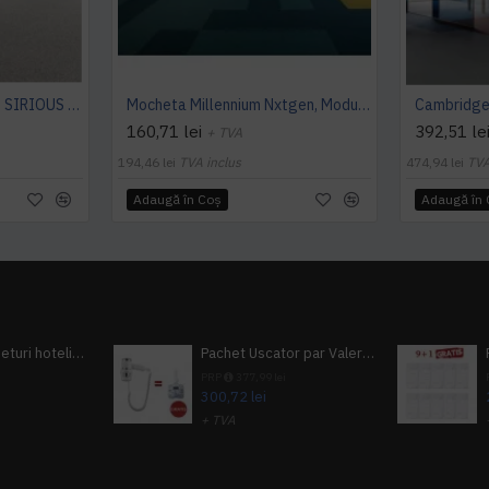
Mocheta rola ArcEdition SIRIOUS AB
Mocheta Millennium Nxtgen, Modulyss
160,71 lei
392,51 le
+ TVA
194,46 lei
TVA inclus
474,94 lei
TVA
Adaugă în Coş
Adaugă în
Pachet 100 seturi hoteliere, set dentar, set barbierit, casca de dus, pila unghii, set cusut
Pachet Uscator par Valera Action Super Plus + GRATUIT Sampon si gel de dus Tork
i
PRP
377,99 lei
300,72 lei
+ TVA
A inclus
363,87 lei
TVA inclus