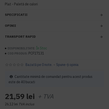
Plat - Paletă de culori
SPECIFICATII
OPINII
TRANSPORT RAPID
În Stoc
DISPONIBILITATE:
PCF17131
COD PRODUS:
Bazată pe 0 note.
-
Spune-ţi opinia
Cantitate minimă de comandat pentru acest produs
este de 40 bucati
21,59 lei
+ TVA
26,12 lei
TVA inclus