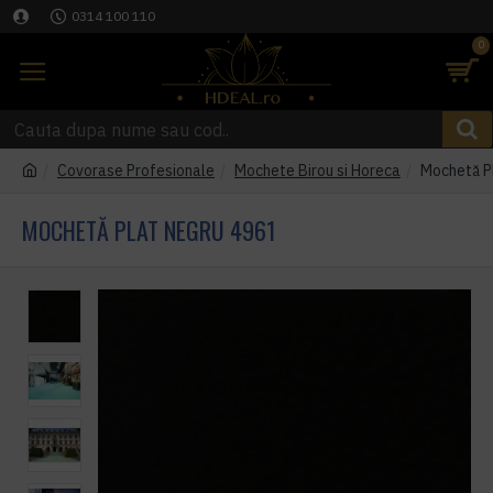
0314 100 110
0
Covorase Profesionale
Mochete Birou si Horeca
Mochetă P
MOCHETĂ PLAT NEGRU 4961