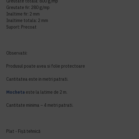
Greutate totala: 800 g/mp
Greutate fir: 280 g/mp
Inaltime fir: 2 mm
Inaltime totala: 2 mm
Suport: Precoat
Observatii:
Produsul poate avea si folie protectoare
Cantitatea este in metri patrati.
Mocheta
este la latime de 2 m.
Cantitate minima – 4 metri patrati.
Plat - Fișă tehnică