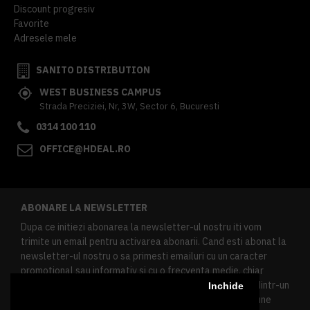
Discount progresiv
Favorite
Adresele mele
SANITO DISTRIBUTION
WEST BUSINESS CAMPUS
Strada Preciziei, Nr, 3W, Sector 6, Bucuresti
0314 100 110
OFFICE@HDEAL.RO
ABONARE LA NEWSLETTER
Dupa ce initiezi abonarea la newsletter-ul nostru iti vom
trimite un email pentru activarea abonarii. Cand esti abonat la
newsletter-ul nostru o sa primesti emailuri cu un caracter
promotional sau informativ si cu o frecventa medie, chiar
redusa. Daca doresti sa te dezabonezi poti urma linkul dintr-un
Inchide
newsletter primit, daca esti client inregistrat ai o sectiune