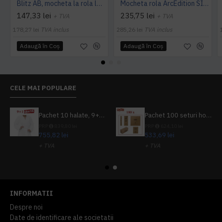
Blitz AB, mocheta la rola latime 4 m, Balta Industries
Mocheta rola ArcEdition SIRIOUS AB
147,33 lei
235,75 lei
+ TVA
+ TVA
178,27 lei
TVA inclus
285,26 lei
TVA inclus
Adaugă în Coş
Adaugă în Coş
CELE MAI POPULARE
Pachet 10 halate, 9+1 gratuit
Pachet 100 seturi hoteliere, set dentar, set barbierit, casca de dus, pila unghii, set cusut
PRP
839,80 lei
PRP
624,10 lei
755,82 lei
533,69 lei
+ TVA
+ TVA
914,54 lei
TVA inclus
645,76 lei
TVA inclus
INFORMATII
Despre noi
Date de identificare ale societatii