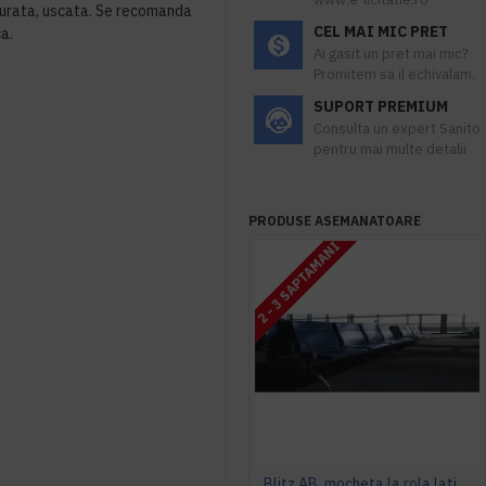
 curata, uscata. Se recomanda
CEL MAI MIC PRET
ca.
Ai gasit un pret mai mic?
Promitem sa il echivalam.
SUPORT PREMIUM
Consulta un expert Sanito
pentru mai multe detalii
PRODUSE ASEMANATOARE
2 - 3 SAPTAMANI
Blitz AB, mocheta la rola latime 4 m, Balta Industries