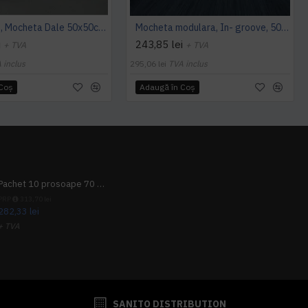
Cambridge, Mocheta Dale 50x50cm, Modulyss
Mocheta modulara, In- groove, 50 x 50 cm, Modulyss
i
243,85 lei
+ TVA
+ TVA
 inclus
295,06 lei
TVA inclus
 Coş
Adaugă în Coş
Pachet 10 prosoape 70 x 140cm 9 + 1 gratuit
PRP
313,70 lei
282,33 lei
+ TVA
341,62 lei
TVA inclus
SANITO DISTRIBUTION