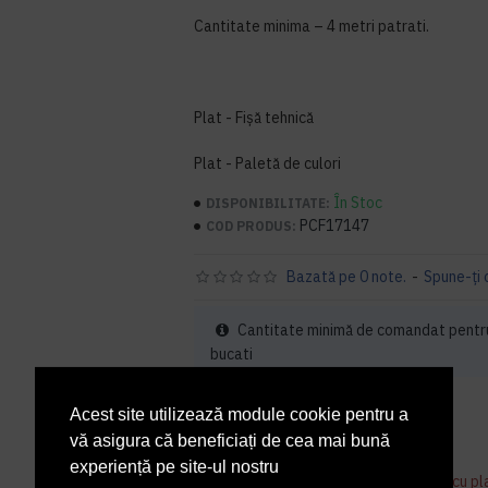
Cantitate minima – 4 metri patrati.
Plat - Fișă tehnică
Plat - Paletă de culori
În Stoc
DISPONIBILITATE:
PCF17147
COD PRODUS:
Bazată pe 0 note.
-
Spune-ţi 
Cantitate minimă de comandat pentr
bucati
21,59 lei
+ TVA
Acest site utilizează module cookie pentru a
vă asigura că beneficiați de cea mai bună
26,12 lei
TVA inclus
experiență pe site-ul nostru
Acest produs se poate comanda doar cu pl