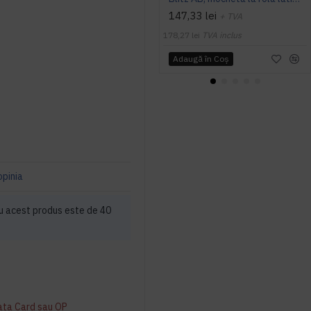
147,33 lei
+ TVA
178,27 lei
TVA inclus
Adaugă în Coş
opinia
u acest produs este de 40
ata Card sau OP