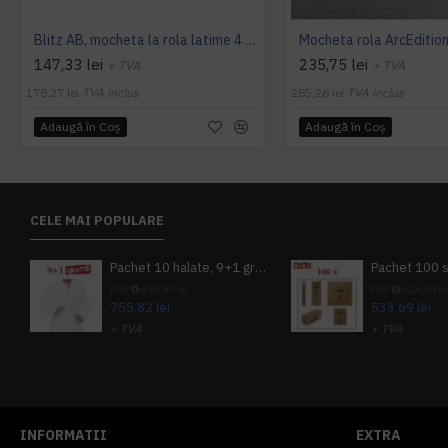
Blitz AB, mocheta la rola latime 4 m, Balta Industries
147,33 lei
235,75 lei
+ TVA
+ TVA
178,27 lei
TVA inclus
285,26 lei
TVA inclus
Adaugă în Coş
Adaugă în Coş
CELE MAI POPULARE
Pachet 10 halate, 9+1 gratuit
PRP
839,80 lei
PRP
624,10 le
755,82 lei
533,69 lei
+ TVA
+ TVA
914,54 lei
TVA inclus
645,76 lei
TV
INFORMATII
EXTRA