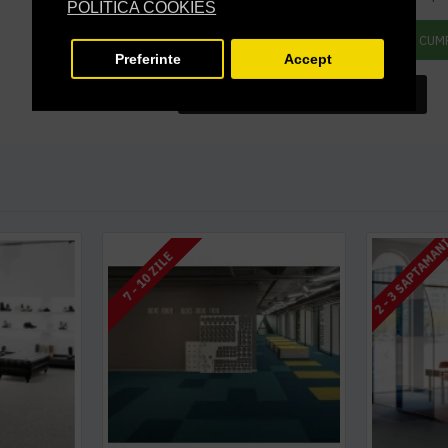
POLITICA COOKIES
ADAUGĂ ÎN COŞ
CUM
Preferinte
Accept
INTREABA DESPRE ACEST PRODUS
2 - 3 SAPTAMAN
7 - 10 ZILE