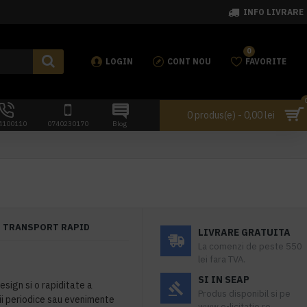
INFO LIVRARE
0
LOGIN
CONT NOU
FAVORITE
0 produs(e) - 0,00 lei
4100110
0740230170
Blog
TRANSPORT RAPID
LIVRARE GRATUITA
La comenzi de peste 550
lei fara TVA.
SI IN SEAP
esign si o rapiditate a
Produs disponibil si pe
ii periodice sau evenimente
www.e-licitatie.ro