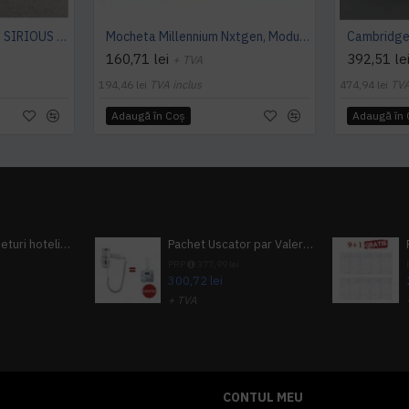
Mocheta rola ArcEdition SIRIOUS AB
Mocheta Millennium Nxtgen, Modulyss
160,71 lei
392,51 le
+ TVA
194,46 lei
TVA inclus
474,94 lei
TVA
Adaugă în Coş
Adaugă în
Pachet 100 seturi hoteliere, set dentar, set barbierit, casca de dus, pila unghii, set cusut
Pachet Uscator par Valera Action Super Plus + GRATUIT Sampon si gel de dus Tork
i
PRP
377,99 lei
300,72 lei
+ TVA
A inclus
363,87 lei
TVA inclus
CONTUL MEU