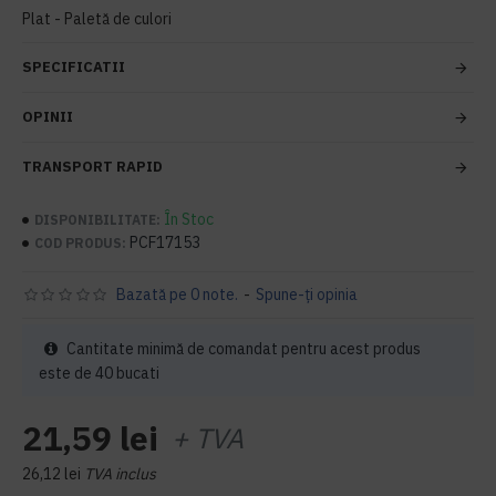
Plat - Paletă de culori
SPECIFICATII
OPINII
TRANSPORT RAPID
În Stoc
DISPONIBILITATE:
PCF17153
COD PRODUS:
Bazată pe 0 note.
-
Spune-ţi opinia
Cantitate minimă de comandat pentru acest produs
este de 40 bucati
21,59 lei
+ TVA
26,12 lei
TVA inclus