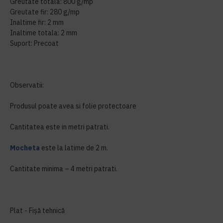
Greutate totala: 800 g/mp
Greutate fir: 280 g/mp
Inaltime fir: 2 mm
Inaltime totala: 2 mm
Suport: Precoat
Observatii:
Produsul poate avea si folie protectoare
Cantitatea este in metri patrati.
Mocheta
este la latime de 2 m.
Cantitate minima – 4 metri patrati.
Plat - Fișă tehnică