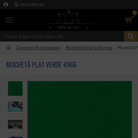
0314 100 110
0
Covorase Profesionale
Mochete Birou si Horeca
Mochetă P
MOCHETĂ PLAT VERDE 4966