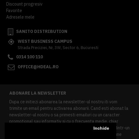
Discount progresiv
Favorite
Adresele mele
SANITO DISTRIBUTION
WEST BUSINESS CAMPUS
Strada Preciziei, Nr, 3W, Sector 6, Bucuresti
0314 100 110
OFFICE@HDEAL.RO
ABONARE LA NEWSLETTER
Dupa ce initiezi abonarea la newsletter-ul nostru iti vom
trimite un email pentru activarea abonarii. Cand esti abonat la
newsletter-ul nostru o sa primesti emailuri cu un caracter
promotional sau informativ si cu o frecventa medie, chiar
redusa. Daca doresti sa te dezabonezi poti urma linkul dintr-un
Inchide
newsletter primit, daca esti client inregistrat ai o sectiune