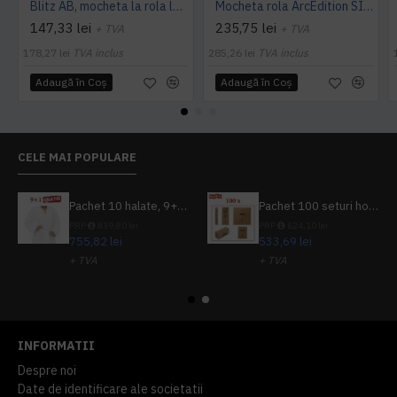
Blitz AB, mocheta la rola latime 4 m, Balta Industries
Mocheta rola ArcEdition SIRIOUS AB
147,33 lei
235,75 lei
+ TVA
+ TVA
178,27 lei
TVA inclus
285,26 lei
TVA inclus
Adaugă în Coş
Adaugă în Coş
CELE MAI POPULARE
Pachet 10 halate, 9+1 gratuit
Pachet 100 seturi hoteliere, set dentar, set barbierit, casca de dus, pila unghii, set cusut
PRP
839,80 lei
PRP
624,10 lei
755,82 lei
533,69 lei
+ TVA
+ TVA
914,54 lei
TVA inclus
645,76 lei
TVA inclus
INFORMATII
Despre noi
Date de identificare ale societatii