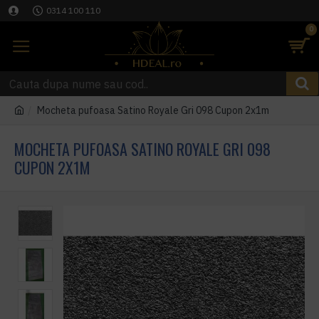
0314 100 110
0
Mocheta pufoasa Satino Royale Gri 098 Cupon 2x1m
MOCHETA PUFOASA SATINO ROYALE GRI 098
CUPON 2X1M