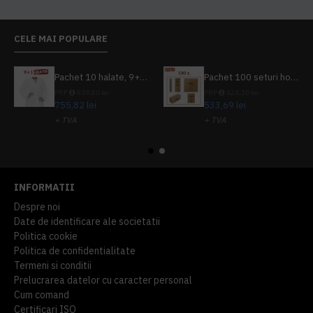
CELE MAI POPULARE
Pachet 10 halate, 9+1 gratuit
Pachet 100 seturi hoteliere, set dentar, set barbierit, casca de dus, pila unghii, set cusut
PRP
839,80 lei
PRP
624,10 lei
755,82 lei
533,69 lei
+ TVA
+ TVA
914,54 lei
TVA inclus
645,76 lei
TVA inclus
INFORMATII
Despre noi
Date de identificare ale societatii
Politica cookie
Politica de confidentialitate
Termeni si conditii
Prelucrarea datelor cu caracter personal
Cum comand
Certificari ISO