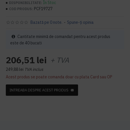
În Stoc
DISPONIBILITATE:
PCF19727
COD PRODUS:
Bazată pe 0 note.
-
Spune-ţi opinia
Cantitate minimă de comandat pentru acest produs
este de 40 bucati
206,51 lei
+ TVA
249,88 lei
TVA inclus
Acest produs se poate comanda doar cu plata Card sau OP
INTREABA DESPRE ACEST PRODUS