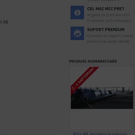
CEL MAI MIC PRET
Ai gasit un pret mai mic?
Promitem sa il echivalam.
rt AB
SUPORT PREMIUM
Consulta un expert Sanito
pentru mai multe detalii
PRODUSE ASEMANATOARE
2 - 3 SAPTAMANI
Blitz AB, mocheta la rola latime 4 m, Balta Industries