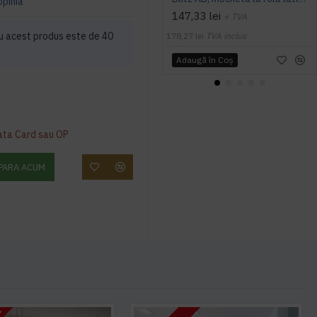
opinia
147,33 lei
+ TVA
u acest produs este de 40
178,27 lei
TVA inclus
Adaugă în Coş
ata Card sau OP
PARA ACUM