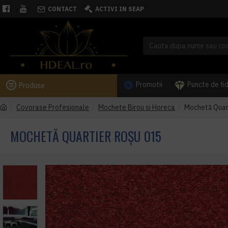
CONTACT
ACTIVI IN SEAP
Promotii
Puncte de fi
Produse
Covorase Profesionale
Mochete Birou si Horeca
Mochetă Quar
MOCHETĂ QUARTIER ROȘU 015