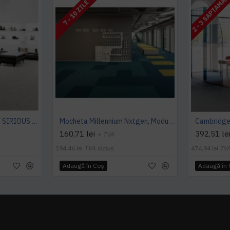
2 - 3 SAPTAMAN
7 - 10 ZILE
Mocheta rola ArcEdition SIRIOUS AB
Mocheta Millennium Nxtgen, Modulyss
160,71 lei
392,51 le
+ TVA
194,46 lei
TVA inclus
474,94 lei
TVA
Adaugă în Coş
Adaugă în