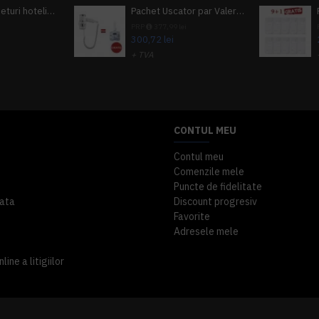
Pachet 100 seturi hoteliere, set dentar, set barbierit, casca de dus, pila unghii, set cusut
Pachet Uscator par Valera Action Super Plus + GRATUIT Sampon si gel de dus Tork
i
PRP
377,99 lei
300,72 lei
+ TVA
A inclus
363,87 lei
TVA inclus
CONTUL MEU
Contul meu
Comenzile mele
Puncte de fidelitate
ata
Discount progresiv
Favorite
Adresele mele
ine a litigiilor