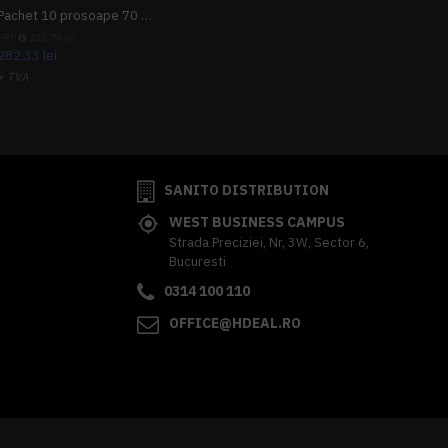
Pachet 10 prosoape 70 x 140cm 9 + 1 gratuit
PRP
313,70 lei
282,33 lei
+ TVA
341,62 lei
TVA inclus
SANITO DISTRIBUTION
WEST BUSINESS CAMPUS
Strada Preciziei, Nr, 3W, Sector 6,
Bucuresti
0314 100 110
OFFICE@HDEAL.RO