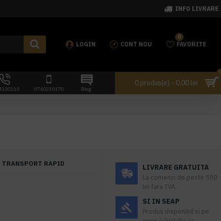
INFO LIVRARE
0
LOGIN
CONT NOU
FAVORITE
0 produs(e) - 0,00 lei
4100110
0740230170
Blog
TRANSPORT RAPID
LIVRARE GRATUITA
La comenzi de peste 550
5
lei fara TVA.
SI IN SEAP
Produs disponibil si pe
www.e-licitatie.ro