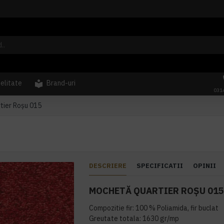
delitate
Brand-uri
031
tier Roșu 015
DESCRIERE
SPECIFICATII
OPINII
MOCHETĂ QUARTIER ROȘU 01
Compozitie fir: 100 % Poliamida, fir buclat
Greutate totala: 1630 gr/mp