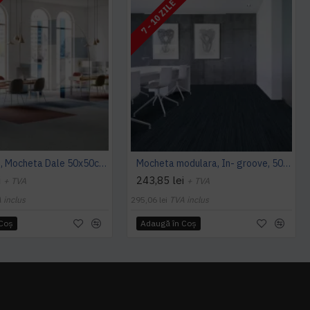
I
7 - 10 ZILE
Cambridge, Mocheta Dale 50x50cm, Modulyss
Mocheta modulara, In- groove, 50 x 50 cm, Modulyss
i
243,85 lei
+ TVA
+ TVA
 inclus
295,06 lei
TVA inclus
 Coş
Adaugă în Coş