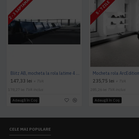
2 - 3 SAPTAMANI
5 - 7 ZILE
Blitz AB, mocheta la rola latime 4 m, Balta Industries
147,33 lei
235,75 lei
+ TVA
+ TVA
178,27 lei
TVA inclus
285,26 lei
TVA inclus
Adaugă în Coş
Adaugă în Coş
CELE MAI POPULARE