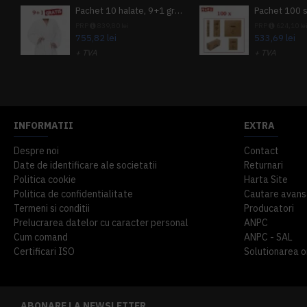
Pachet 10 halate, 9+1 gratuit
PRP
839,80 lei
PRP
624,10 le
755,82 lei
533,69 lei
+ TVA
+ TVA
914,54 lei
TVA inclus
645,76 lei
TV
INFORMATII
EXTRA
Despre noi
Contact
Date de identificare ale societatii
Returnari
Politica cookie
Harta Site
Politica de confidentialitate
Cautare avans
Termeni si conditii
Producatori
Prelucrarea datelor cu caracter personal
ANPC
Cum comand
ANPC - SAL
Certificari ISO
Solutionarea onl
ABONARE LA NEWSLETTER