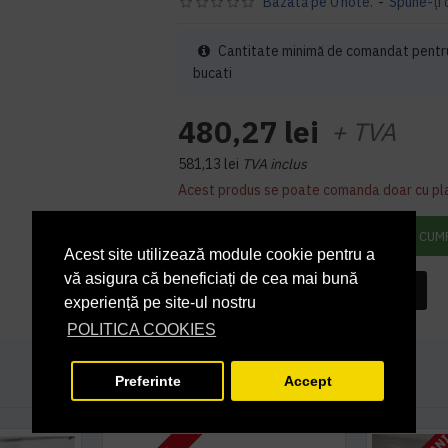
Bazată pe 0 note.
-
Spune-ţi 
Cantitate minimă de comandat pentr
bucati
480,27 lei
+ TVA
581,13 lei
TVA inclus
Acest produs se poate comanda doar cu pl
ADAUGĂ ÎN COŞ
CUM
Acest site utilizează module cookie pentru a
vă asigura că beneficiați de cea mai bună
INTREABA DESPRE ACEST PRODUS
experiență pe site-ul nostru
POLITICA COOKIES
Preferinte
Accept