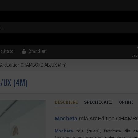
delitate
Brand-uri
031
 ArcEdition CHAMBORD AB/UX (4m)
/UX (4M)
DESCRIERE
SPECIFICATII
OPINII
Mocheta
rola ArcEdition CHAM
Mocheta
rola (rulou), fabricata din ce
(poliamida, polipropilena, polyester sau am