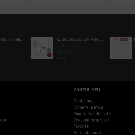
Pachet 100 seturi hoteliere, set dentar, set barbierit, casca de dus, pila unghii, set cusut
Pachet Uscator par Valera Action Super Plus + GRATUIT Sampon si gel de dus Tork
i
PRP
377,99 lei
300,72 lei
+ TVA
A inclus
363,87 lei
TVA inclus
CONTUL MEU
Contul meu
Comenzile mele
Puncte de fidelitate
ata
Discount progresiv
Favorite
Adresele mele