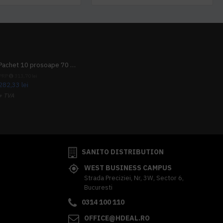
Pachet 10 prosoape 70 x 140cm 9 + 1 gratuit
PRP
313,70 lei
282,33 lei
+ TVA
341,62 lei
TVA inclus
SANITO DISTRIBUTION
WEST BUSINESS CAMPUS
Strada Preciziei, Nr, 3W, Sector 6,
Bucuresti
0314 100 110
OFFICE@HDEAL.RO