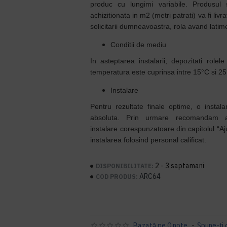
produc cu lungimi variabile. Produsul so
achizitionata in m2 (metri patrati) va fi livra
solicitarii dumneavoastra, rola avand lati
Conditii de mediu
In asteptarea instalarii, depozitati role
temperatura este cuprinsa intre 15°C si 25
Instalare
Pentru rezultate finale optime, o instal
absoluta. Prin urmare recomandam ac
instalare corespunzatoare din capitolul “
instalarea folosind personal calificat.
2 - 3 saptamani
DISPONIBILITATE:
ARC64
COD PRODUS:
Bazată pe 0 note.
-
Spune-ţi 