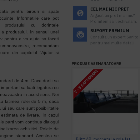
CEL MAI MIC PRET
ata pentru birouri si spatii
Ai gasit un pret mai mic?
uinte. Informatiile care pot
Promitem sa il echivalam.
ii produsului cu dorintele
SUPORT PREMIUM
a produsului. In sensul unei
Consulta un expert Sanito
iv pentru a va ajuta sa faceti
pentru mai multe detalii
a dumneavoastra, recomandam
oare din capitolul “Ajutor si
PRODUSE ASEMANATOARE
2 - 3 SAPTAMANI
andard de 4 m. Daca doriti sa
 important sa luati legatura cu
umneavoastra in acest sens. Noi
cu latimea rolei de 5 m, daca
lui sau care sunt posibilitatile
estimata de livrare. In cazul
le parti vom continua dialogul
inalizarea achizitiei. Rolele de
ungime standard. Acestea se
Blitz AB, mocheta la rola latime 4 m, Balta Industries