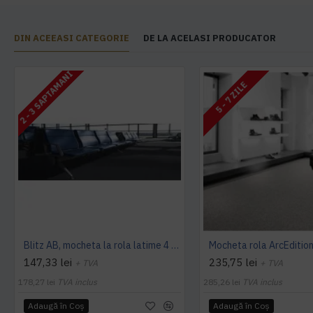
DIN ACEEASI CATEGORIE
DE LA ACELASI PRODUCATOR
2 - 3 SAPTAMANI
5 - 7 ZILE
Blitz AB, mocheta la rola latime 4 m, Balta Industries
147,33 lei
235,75 lei
+ TVA
+ TVA
178,27 lei
TVA inclus
285,26 lei
TVA inclus
Adaugă în Coş
Adaugă în Coş