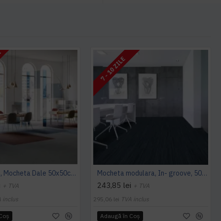
I
7 - 10 ZILE
Cambridge, Mocheta Dale 50x50cm, Modulyss
Mocheta modulara, In- groove, 50 x 50 cm, Modulyss
i
243,85 lei
+ TVA
+ TVA
 inclus
295,06 lei
TVA inclus
 Coş
Adaugă în Coş