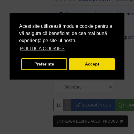
Cantitate minimă de comandat pentr
bucati
Acest site utilizează module cookie pentru a
vă asigura că beneficiați de cea mai bună
Acest produs iti va fi livrat in 2 - 3 sapta
experiență pe site-ul nostru
POLITICA COOKIES
112,00 lei
+ TVA
135,52 lei
TVA inclus
Preferinte
Accept
Culoare
ADAUGĂ ÎN COŞ
CUM
INTREABA DESPRE ACEST PRODUS