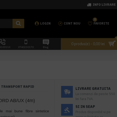
INFO LIVRARE
0
LOGIN
CONT NOU
FAVORITE
0 produs(e) - 0,00 lei
4100110
0740230170
Blog
TRANSPORT RAPID
LIVRARE GRATUITA
La comenzi de peste 550
lei fara TVA.
BORD AB/UX (4m)
SI IN SEAP
le mai bune fibre sintetice
Produs disponibil si pe
estecuri).
www.e-licitatie.ro