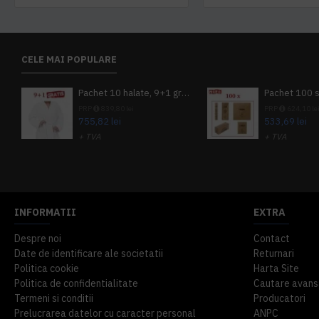
CELE MAI POPULARE
Pachet 10 halate, 9+1 gratuit
PRP
839,80 lei
PRP
624,10 le
755,82 lei
533,69 lei
+ TVA
+ TVA
914,54 lei
TVA inclus
645,76 lei
TV
INFORMATII
EXTRA
Despre noi
Contact
Date de identificare ale societatii
Returnari
Politica cookie
Harta Site
Politica de confidentialitate
Cautare avans
Termeni si conditii
Producatori
Prelucrarea datelor cu caracter personal
ANPC