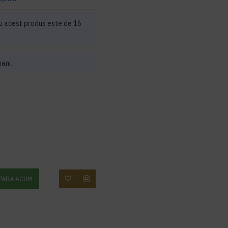
u acest produs este de 16
mani.
PARA ACUM