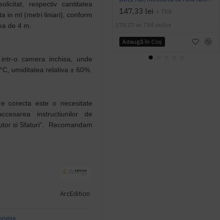
licitat, respectiv cantitatea
147,33 lei
+ TVA
ta in ml (metri liniari), conform
178,27 lei
TVA inclus
mea de 4 m.
Adaugă în Coş
le intr-o camera inchisa, unde
°C, umiditatea relativa ± 60%.
are corecta este o necesitate
cesarea instructiunilor de
Ajutor si Sfaturi”. Recomandam
ArcEdition
opinia