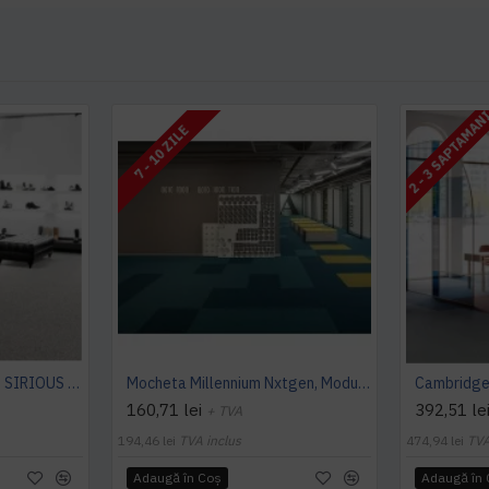
2 - 3 SAPTAMAN
7 - 10 ZILE
Mocheta rola ArcEdition SIRIOUS AB
Mocheta Millennium Nxtgen, Modulyss
160,71 lei
392,51 le
+ TVA
194,46 lei
TVA inclus
474,94 lei
TVA
Adaugă în Coş
Adaugă în