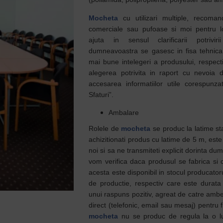
Mocheta
cu utilizari multiple, recomand
comerciale sau pufoase si moi pentru loc
ajuta in sensul clarificarii potrivir
dumneavoastra se gasesc in fisa tehnica 
mai bune intelegeri a produsului, respect
alegerea potrivita in raport cu nevoi
accesarea informatiilor utile corespunzat
Sfaturi”.
Ambalare
Rolele de
mocheta
se produc la latime st
achizitionati produs cu latime de 5 m, este
noi si sa ne transmiteti explicit dorinta d
vom verifica daca produsul se fabrica si 
acesta este disponibil in stocul producatoru
de productie, respectiv care este durata 
unui raspuns pozitiv, agreat de catre ambe
direct (telefonic, email sau mesaj) pentru f
mocheta
nu se produc de regula la o l