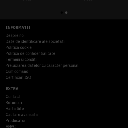
914,54 lei
TVA inclus
645,76 lei
TVA inclus
INFORMATII
Despre noi
Date de identificare ale societatii
Politica cookie
Politica de confidentialitate
Termeni si conditii
Prelucrarea datelor cu caracter personal
Cum comand
Certificari ISO
EXTRA
Contact
Returnari
Harta Site
Cautare avansata
Producatori
ANPC