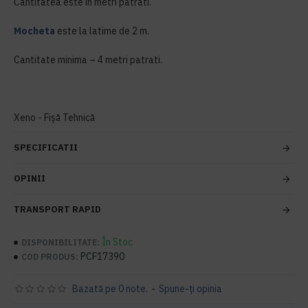
Cantitatea este in metri patrati.
Mocheta
este la latime de 2 m.
Cantitate minima – 4 metri patrati.
Xeno - Fișă Tehnică
SPECIFICATII
OPINII
TRANSPORT RAPID
În Stoc
DISPONIBILITATE:
PCF17390
COD PRODUS:
Bazată pe 0 note.
-
Spune-ţi opinia