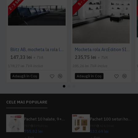
Blitz AB, mocheta la rola latime 4 m, Balta Industries
Mocheta rola ArcEdition SIRIOUS AB
147,33 lei
235,75 lei
+ TVA
+ TVA
178,27 lei
TVA inclus
285,26 lei
TVA inclus
Adaugă în Coş
Adaugă în Coş
CELE MAI POPULARE
Pachet 10 halate, 9+1 gratuit
Pachet 100 seturi hoteliere, set dentar, set barbierit, casca de dus, pila unghii, set cusut
PRP
839,80 lei
PRP
624,10 lei
755,82 lei
533,69 lei
+ TVA
+ TVA