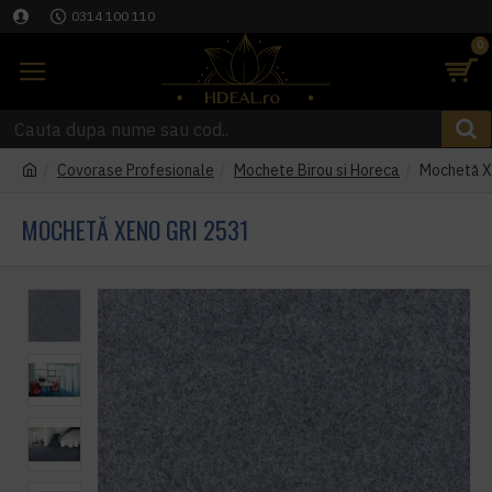
0314 100 110
0
Covorase Profesionale
Mochete Birou si Horeca
Mochetă X
MOCHETĂ XENO GRI 2531