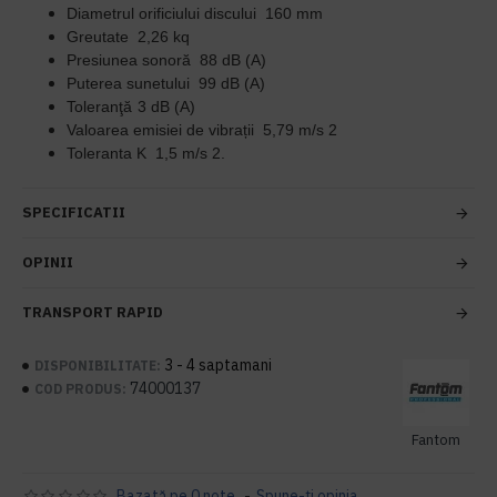
Diametrul orificiului discului
160 mm
Greutate
2,26 kq
Presiunea sonoră
88 dB (A)
Puterea sunetului
99 dB (A)
Toleranţă
3 dB (A)
Valoarea emisiei de vibrații
5,79 m/s 2
Toleranta K
1,5 m/s 2.
SPECIFICATII
OPINII
TRANSPORT RAPID
3 - 4 saptamani
DISPONIBILITATE:
74000137
COD PRODUS:
Fantom
Bazată pe 0 note.
-
Spune-ţi opinia