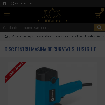
0314 100 110
0
Aspiratoare profesionale si masini de curatat pardoseli
Aspir
DISC PENTRU MASINA DE CURATAT SI LUSTRUIT
3 - 4 SAPTAMANI