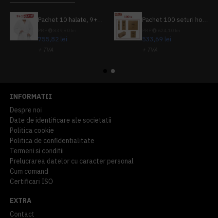
Pachet 10 halate, 9+1 gratuit
Pachet 100 seturi hoteliere, set dentar, set barbierit, casca de dus, pila unghii, set cusut
PRP
839,80 lei
PRP
624,10 lei
755,82 lei
533,69 lei
+ TVA
+ TVA
914,54 lei
TVA inclus
645,76 lei
TVA inclus
INFORMATII
Despre noi
Date de identificare ale societatii
Politica cookie
Politica de confidentialitate
Termeni si conditii
Prelucrarea datelor cu caracter personal
Cum comand
Certificari ISO
EXTRA
Contact