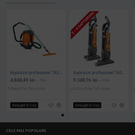
3 - 4 SAPTAMANI
Aspirator profesional TASKI dorsalino EURO, 900 W, TASKI
Aspirator profesional TASKI jet 38 Euro, 900 W, TASKI
4.848,49 lei
9.348,76 lei
+ TVA
+ TVA
5.866,67 lei
TVA inclus
11.312,00 lei
TVA inclus
Adaugă în Coş
Adaugă în Coş
CELE MAI POPULARE